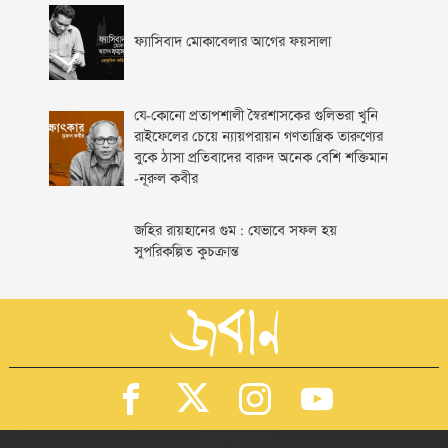
ফ্যাসিবাদ মোকাবেলার আগের ফয়সালা
যে-কোনো প্রতাপশালী স্বৈরশাসকের গুলিভরা খুনি
রাইফেলের চেয়ে ন্যায়পরায়ন গণতান্ত্রিক তারুণ্যের
বুকে ঠাসা প্রতিবাদের বারুদ অনেক বেশি শক্তিমান
-নূরুল কবীর
জহির রায়হানের গুম : যেভাবে সফল হয়
সুপরিকল্পিত কুচক্রান্ত