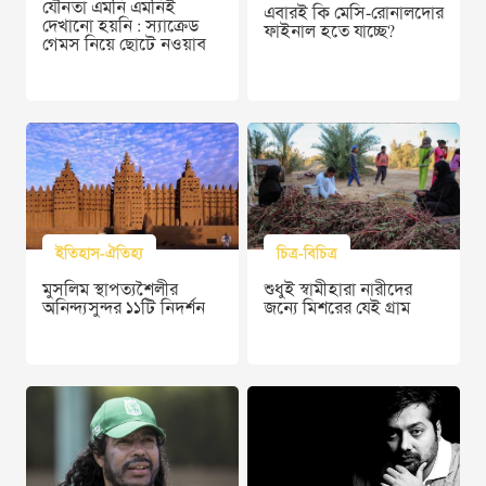
যৌনতা এমনি এমনিই
এবারই কি মেসি-রোনালদোর
দেখানো হয়নি : স্যাক্রেড
ফাইনাল হতে যাচ্ছে?
গেমস নিয়ে ছোটে নওয়াব
ইতিহাস-ঐতিহ্য
চিত্র-বিচিত্র
মুসলিম স্থাপত্যশৈলীর
শুধুই স্বামীহারা নারীদের
অনিন্দ্যসুন্দর ১১টি নিদর্শন
জন্যে মিশরের যেই গ্রাম