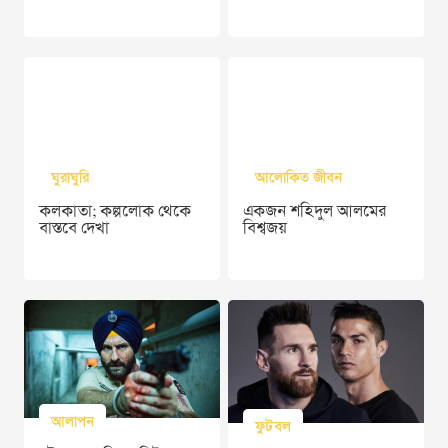
ঘুরাঘুরি
আলোকিত জীবন
কলকাতা; কল্পলোক থেকে
একজন শহিদুল আলমের
বাস্তবে দেখা
বিশ্বজয়
আলাপন
ফুটবল