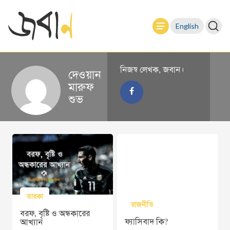
English
নিজস্ব লেখক, জবান।
দেওয়ান
মারুফ
শুভ
তারকা
রাজনীতি
বরফ, বৃষ্টি ও অন্ধকারের
ফ্যাসিবাদ কি?
আখ্যান