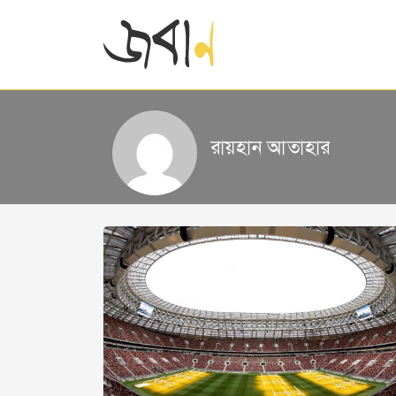
রায়হান আতাহার