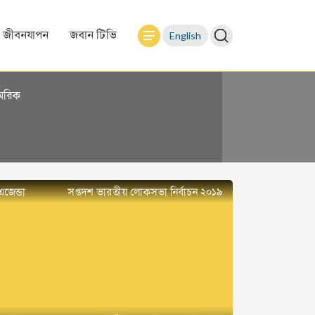
English
জীবনযাপন
জবান টিভি
মেরিক
এজেন্ডা
সপ্তদশ ভারতীয় লোকসভা নির্বাচন ২০১৯