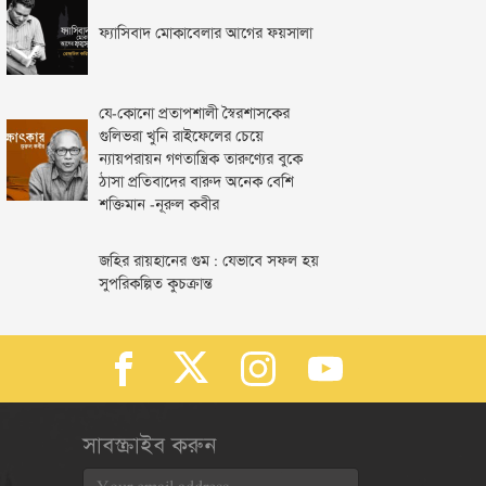
ফ্যাসিবাদ মোকাবেলার আগের ফয়সালা
যে-কোনো প্রতাপশালী স্বৈরশাসকের
গুলিভরা খুনি রাইফেলের চেয়ে
ন্যায়পরায়ন গণতান্ত্রিক তারুণ্যের বুকে
ঠাসা প্রতিবাদের বারুদ অনেক বেশি
শক্তিমান -নূরুল কবীর
জহির রায়হানের গুম : যেভাবে সফল হয়
সুপরিকল্পিত কুচক্রান্ত
সাবস্ক্রাইব করুন