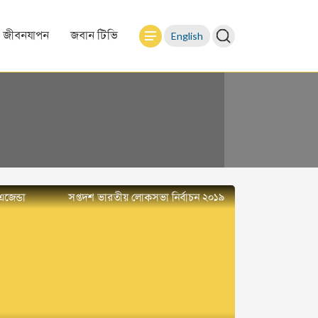
English
জীবনযাপন
জবান টিভি
এজেন্ডা
সপ্তদশ ভারতীয় লোকসভা নির্বাচন ২০১৯