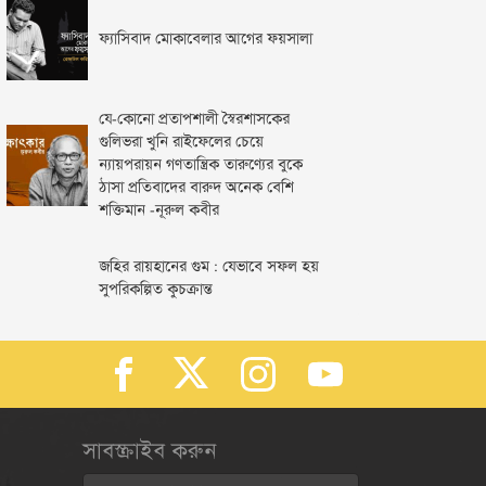
ফ্যাসিবাদ মোকাবেলার আগের ফয়সালা
যে-কোনো প্রতাপশালী স্বৈরশাসকের
গুলিভরা খুনি রাইফেলের চেয়ে
ন্যায়পরায়ন গণতান্ত্রিক তারুণ্যের বুকে
ঠাসা প্রতিবাদের বারুদ অনেক বেশি
শক্তিমান -নূরুল কবীর
জহির রায়হানের গুম : যেভাবে সফল হয়
সুপরিকল্পিত কুচক্রান্ত
সাবস্ক্রাইব করুন