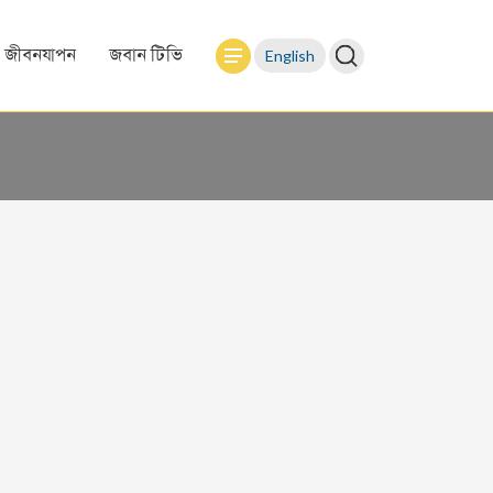
English
জীবনযাপন
জবান টিভি