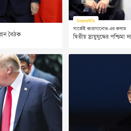
বিশ্বরাজনীতি
সার্জেই কারাগানোভ-এর কলাম
ইরান বৈঠক
দ্বিতীয় স্নায়ুযুদ্ধের পশ্চি