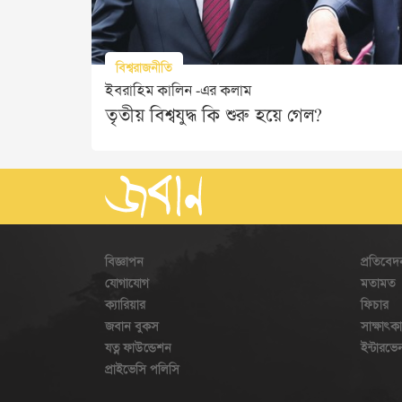
বিশ্বরাজনীতি
ইবরাহিম কালিন -এর কলাম
তৃতীয় বিশ্বযুদ্ধ কি শুরু হয়ে গেল?
বিজ্ঞাপন
প্রতিবেদ
যোগাযোগ
মতামত
ক্যারিয়ার
ফিচার
জবান বুকস
সাক্ষাৎক
যত্ন ফাউন্ডেশন
ইন্টারভ
প্রাইভেসি পলিসি