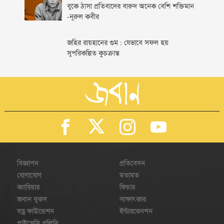
বুকে ঠাসা প্রতিবাদের বারুদ অনেক বেশি শক্তিমান
-নূরুল কবীর
জহির রায়হানের গুম : যেভাবে সফল হয়
সুপরিকল্পিত কুচক্রান্ত
বিজ্ঞাপন
প্রতিবেদন
যোগাযোগ
মতামত
ক্যারিয়ার
ফিচার
জবান বুকস
সাক্ষাৎকার
যত্ন ফাউন্ডেশন
ইন্টারভেনশন
প্রাইভেসি পলিসি