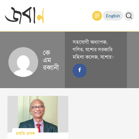
English
সহযোগী অধ্যাপক,
গণিত, যশোর সরকারি
কে
মহিলা কলেজ, যশোর।
এম
রব্বানী
চলতি প্রসঙ্গ