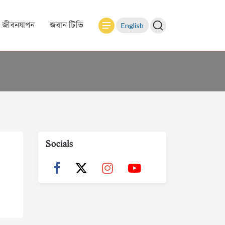
English
জীবনযাপন
জবান টিভি
Socials
ু