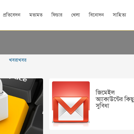
প্রতিবেদন
মতামত
ফিচার
খেলা
বিনোদন
সাহিত্য
খবরাখবর
জিমেইল
অ্যাকাউন্টের কিছ
সুবিধা