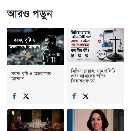
আরও পড়ুন
মিডিয়া ট্রায়াল, ভাইরালিটি
বরফ, বৃষ্টি ও অন্ধকারের
এবং আমাদের তড়িৎ
আখ্যান
সিদ্ধান্তপ্রবণতা