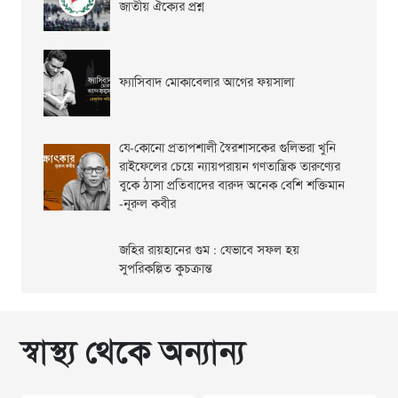
জাতীয় ঐক্যের প্রশ্ন
ফ্যাসিবাদ মোকাবেলার আগের ফয়সালা
যে-কোনো প্রতাপশালী স্বৈরশাসকের গুলিভরা খুনি
রাইফেলের চেয়ে ন্যায়পরায়ন গণতান্ত্রিক তারুণ্যের
বুকে ঠাসা প্রতিবাদের বারুদ অনেক বেশি শক্তিমান
-নূরুল কবীর
জহির রায়হানের গুম : যেভাবে সফল হয়
সুপরিকল্পিত কুচক্রান্ত
স্বাস্থ্য থেকে অন্যান্য