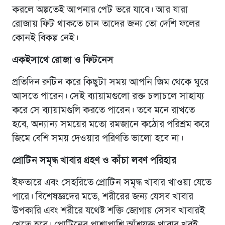
করলে অল্পতেই আপনার পেট ভরে যাবে। আর যারা
রোজায় ফিট থাকতে চান তাদের জন্য তো দেশি ফলের
কোনই বিকল্প নেই।
একইসাথে রোজা ও ফিটনেস
প্রতিদিন রুটিন করে কিছুটা সময় আপনি জিম থেকে ঘুরে
আসতে পারেন। সেই ব্যায়ামগুলো রক্ত চলাচলে সাহায্য
করে সে ব্যায়ামগুলি করতে পারেন। তবে মনে রাখতে
হবে, অন্যান্য সময়ের মতো রমজানে কঠোর পরিশ্রম করে
জিমে বেশি সময় দেওয়ার পরিণতি ভালো হবে না।
প্রোটিন সমৃদ্ধ খাবার গ্রহণ ও কাঁচা লবণ পরিহার
ইফতারে এবং সেহরিতে প্রোটিন সমৃদ্ধ খাবার খাওয়া যেতে
পারে। বিশেষজ্ঞদের মতে, শরীরের জন্য যেসব খাবার
উপকারি এবং শরীরে যথেষ্ট শক্তি জোগায় সেসব খাবারই
খেতে হবে। প্রোটিনের পাশাপাশি আঁশযুক্ত খাবার খুবই