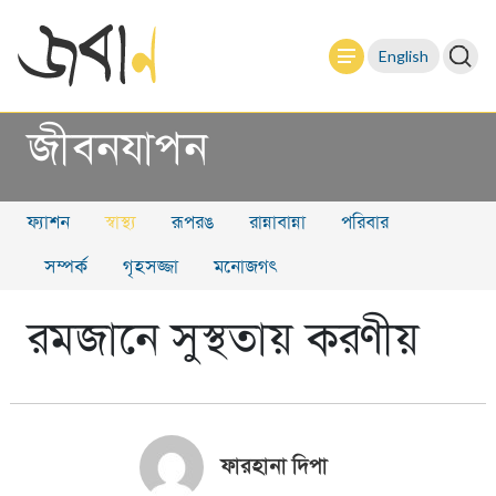
English
জীবনযাপন
ফ্যাশন
স্বাস্থ্য
রূপরঙ
রান্নাবান্না
পরিবার
সম্পর্ক
গৃহসজ্জা
মনোজগৎ
রমজানে সুস্থতায় করণীয়
ফারহানা দিপা