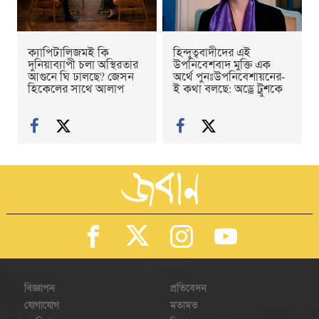
ক্যাপিটালিজমই কি
হিন্দুত্ববাদীদের এই
দুনিয়াব্যাপী চলা অস্থিরতার
উপনিবেশবাদ মুক্তি এক
আগুনে ঘি ঢালছে? জেসন
অর্থে পুনঃউপনিবেশায়নের-
হিকেলের সাথে আলাপ
ই কথা বলছে: অড্রে ট্রুশকে
বিজ্ঞাপন
প্রতিবেদন
যোগাযোগ
মতামত