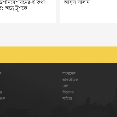
ঃউপনিবেশায়নের-ই কথা
আব্দুস সালাম
: অড্রে ট্রুশকে
ন
বাংলাদেশ
আন্তর্জাতিক
খেলা
ার
বিনোদন
েনশন
সাহিত্য