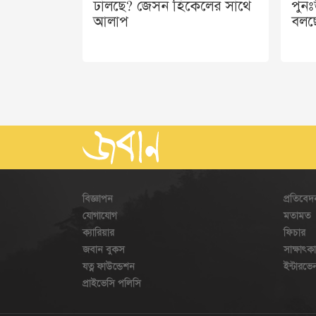
ঢালছে? জেসন হিকেলের সাথে
পুন
আলাপ
বলছে
বিজ্ঞাপন
প্রতিবেদ
যোগাযোগ
মতামত
ক্যারিয়ার
ফিচার
জবান বুকস
সাক্ষাৎক
যত্ন ফাউন্ডেশন
ইন্টারভ
প্রাইভেসি পলিসি