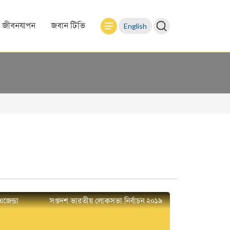
English
জীবনযাপন
জবান টিভি
এজেন্ডা
সপ্তদশ ভারতীয় লোকসভা নির্বাচন ২০১৯