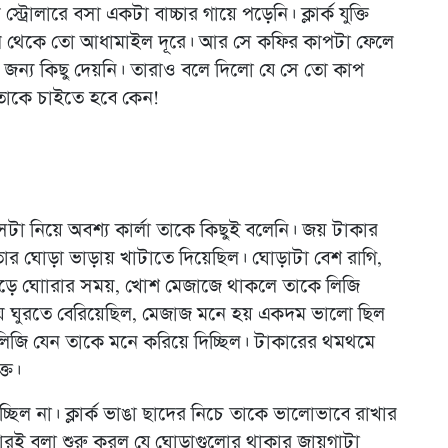
ট্রোলারে বসা একটা বাচ্চার গায়ে পড়েনি। ক্লার্ক যুক্তি
খান থেকে তো আধামাইল দূরে। আর সে কফির কাপটা ফেলে
জন্য কিছু দেয়নি। তারাও বলে দিলো যে সে তো কাপ
ল তাকে চাইতে হবে কেন!
েটা নিয়ে অবশ্য কার্লা তাকে কিছুই বলেনি। জয় টাকার
তার ঘোড়া ভাড়ায় খাটাতে দিয়েছিল। ঘোড়াটা বেশ রাগি,
ে চড়ে ঘোারার সময়, খোশ মেজাজে থাকলে তাকে লিজি
য়ে ঘুরতে বেরিয়েছিল, মেজাজ মনে হয় একদম ভালো ছিল
লিজি যেন তাকে মনে করিয়ে দিচ্ছিল। টাকারের থমথমে
্ত।
িল না। ক্লার্ক ভাঙা ছাদের নিচে তাকে ভালোভাবে রাখার
াকারই বলা শুরু করল যে ঘোড়াগুলোর থাকার জায়গাটা