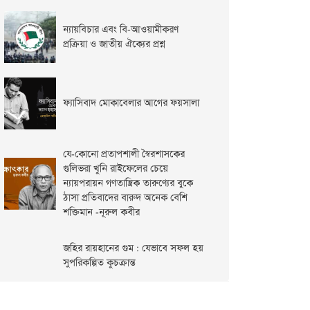
ন্যায়বিচার এবং বি-আওয়ামীকরণ
প্রক্রিয়া ও জাতীয় ঐক্যের প্রশ্ন
ফ্যাসিবাদ মোকাবেলার আগের ফয়সালা
যে-কোনো প্রতাপশালী স্বৈরশাসকের
গুলিভরা খুনি রাইফেলের চেয়ে
ন্যায়পরায়ন গণতান্ত্রিক তারুণ্যের বুকে
ঠাসা প্রতিবাদের বারুদ অনেক বেশি
শক্তিমান -নূরুল কবীর
জহির রায়হানের গুম : যেভাবে সফল হয়
সুপরিকল্পিত কুচক্রান্ত