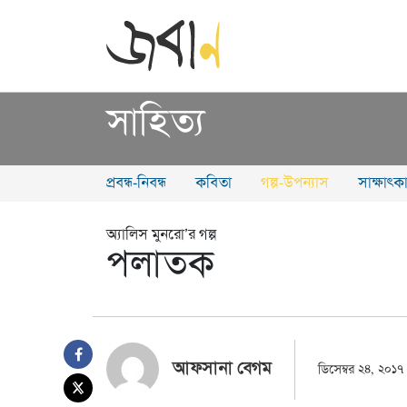
সাহিত্য
প্রবন্ধ-নিবন্ধ
কবিতা
গল্প-উপন্যাস
সাক্ষাৎক
অ্যালিস মুনরো’র গল্প
পলাতক
আফসানা বেগম
ডিসেম্বর ২৪, ২০১