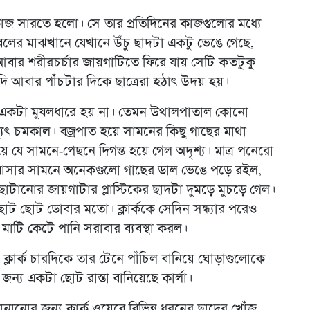
 কাজ সারতে হলো। সে তার প্রতিদিনের কাজগুলোর মধ্যে
তাবলের মাঝখানে যেখানে উঁচু ছাদটা একটু ভেঙে গেছে,
আবার শরীরচর্চার জায়গাটিতে ফিরে যায় সেটি কতটুকু
 আবার পাঁচটার দিকে ছাত্রেরা হঠাৎ উদয় হয়।
ুব একটা মুষলধারে হয় না। তেমন উথালপাতাল কোনো
িদ্যুৎ চমকাল। বজ্রপাত হয়ে সামনের কিছু গাছের মাথা
ে যে সামনে-পেছনে দিগন্ত হয়ে গেল অদৃশ্য। মাত্র পনেরো
বাসার সামনে অনেকগুলো গাছের ডাল ভেঙে পড়ে রইল,
ছোটানোর জায়গাটার প্লাস্টিকের ছাদটা দুমড়ে মুচড়ে গেল।
ছোট ডোবার মতো। ক্লার্ককে সেদিন সন্ধ্যার পরেও
মাটি কেটে পানি সরাবার ব্যবস্থা করল।
্লার্ক চারদিকে তার টেনে পাঁচিল বানিয়ে ঘোড়াগুলোকে
জন্য একটা ছোট রাস্তা বানিয়েছে কার্লা।
নোর জন্য ক্লার্ক ওয়েবে বিভিন্ন ধরনের ছাদের খোঁজ