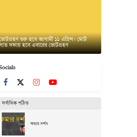
ভোটগ্রহণ শুরু হবে আগামী ১১ এপ্রিল। মোট
সাত দফায় হবে এবারের ভোটগ্রহণ
Socials
সর্বাধিক পঠিত
ক্ষমার দর্শন