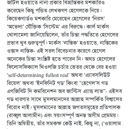
জটিল হওয়াতে নানা প্রকার বিভ্রান্তিকর মশকারিও
করেছেন কিছু পন্ডিত লেখকগণ হেগেলকে নিয়ে।
কিয়েকগার্ডও মশকারি মেরেছেন হেগেলের ‘নিরস’
‘অভেদ্য’ যৌক্তিক ‘সিস্টেম’ এর বিরুদ্ধে। কার্ল মার্কস
খোলামেলা জানিয়েছিলেন, তাঁর চিন্তা পদ্ধতিতে হেগেলের
প্রভাব খুব গুরুত্বপূর্ণ। মার্কস ‘নাস্তিক’ হওয়াতে, নাস্তিকের
ওস্তাদ নাস্তিক- এই সরল বিবেচনার কারণে হেগেল
অনেকের চিন্তা সংশ্লিষ্ট হতে পারেন নি। অথচ হেগেলের
ফিলোসফিক্যাল থিওলজি চর্চার ভেতর থেকে বের হওয়া
‘self-determining fullest real’ অথবা ‘এ্যাবসলিউট
রিয়েল’ অথবা ‘ইনফিনিট গড’ কিংবা ”হেগেল’স গড
এগজিবিট দি কমবিনেশন অব জাস্টিস এ্যান্ড লাভ”- এইসব
গড ধারণার সাথে মুসলমানদের আল্লাহ সম্পর্কিত বিশ্বাসের
বিরোধ নাই। মুসলমানের আল্লাহ জগতসমূহের প্রতিপালক
(রাব্বুল আলামীন) এবং স্বয়ংসম্পূর্ণ অনন্ত অসীম প্রেমময়।
তিনি অদ্বিতীয়, তাঁর সমকক্ষ কেউ নাই, কিছু না, (‘ওয়ালাম