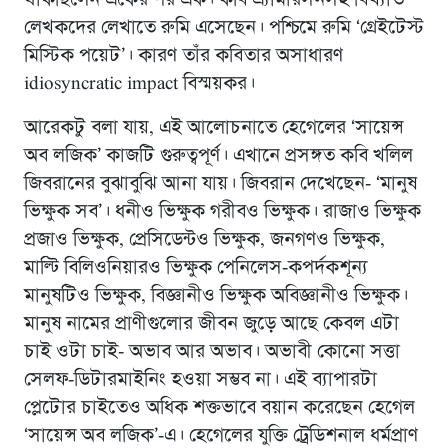
থাকছিলেন একের পর এক। কবি এ্যামারসনসহ বিখ্যাত
লেখকদের লেখাতে রুমি এসেছেন। পশ্চিমে রুমি ‘গ্রেইটেস্ট
মিস্টিক পয়েট’। কারণ তাঁর কবিতার অসাধারণ
idiosyncratic impact বিস্ময়কর।
আরেকটু বলা যায়, এই আলোচনাতে হেগেলের ‘সায়েন্স
অব লজিক’ কাজটি গুরুত্বপূর্ণ। এখানে প্রসঙ্গত কবি খলিল
জিবরানের বুঝাবুঝি আনা যায়। জিবরান দেখেছেন- ‘মানুষ
ভিক্ষুক সব’। ধনীও ভিক্ষুক গরীবও ভিক্ষুক। রাজাও ভিক্ষুক
প্রজাও ভিক্ষুক, প্রেসিডেন্টও ভিক্ষুক, জনগণও ভিক্ষুক,
মাল্টি বিলিওনিয়ারও ভিক্ষুক পেনিলেস-কপর্দকশূন্য
মানুষটিও ভিক্ষুক, বিজ্ঞানীও ভিক্ষুক অবিজ্ঞানীও ভিক্ষুক।
মানুষ নামের প্রাণীগুলোর জীবন জুড়ে আছে কেবল এটা
চাই ওটা চাই- অভাব আর অভাব। অভাবী কোনো সত্তা
সেলফ-ডিটারমাইনিং হওয়া সম্ভব না। এই ব্যাপারটা
প্লেটোর চাইতেও অধিক শক্তভাবে বয়ান করেছেন হেগেল
‘সায়েন্স অব লজিক’-এ। হেগেলের যুক্তি ট্রেডিশনাল ধর্মপ্রাণ