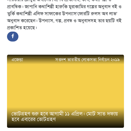
সারওয়ার চৌধুরী জবানের বিশেষ প্রতিনিধি, কবি, কথাশিল্পী ও
প্রাবন্ধিক। জাপানি কথাশিল্পী হারুকি মুরাকামির গল্পের অনুবাদ বই ও
তুর্কি কথাশিল্পী এলিফ সাফাকের উপন্যাস'ফোরটি রুলস অব লাভ'
অনুবাদ করেছেন। উপন্যাস, গল্প, প্রবন্ধ ও অনুবাদসহ তার ছয়টি বই
প্রকাশিত হয়েছে।
এজেন্ডা
সপ্তদশ ভারতীয় লোকসভা নির্বাচন ২০১৯
ভোটগ্রহণ শুরু হবে আগামী ১১ এপ্রিল। মোট সাত দফায়
হবে এবারের ভোটগ্রহণ