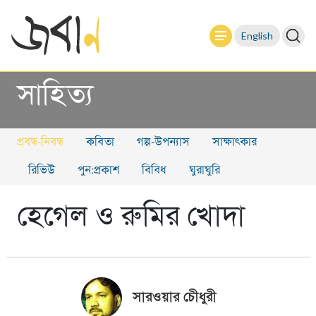
English
সাহিত্য
প্রবন্ধ-নিবন্ধ
কবিতা
গল্প-উপন্যাস
সাক্ষাৎকার
রিভিউ
পুন:প্রকাশ
বিবিধ
ঘুরাঘুরি
হেগেল ও রুমির খোদা
সারওয়ার চেীধুরী