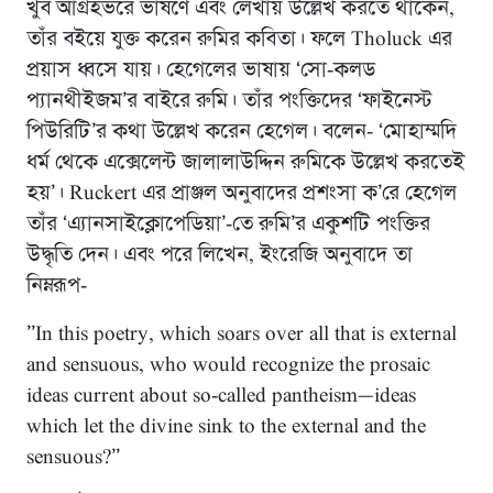
খুব আগ্রহভরে ভাষণে এবং লেখায় উল্লেখ করতে থাকেন,
তাঁর বইয়ে যুক্ত করেন রুমির কবিতা। ফলে Tholuck এর
প্রয়াস ধ্বসে যায়। হেগেলের ভাষায় ‘সো-কলড
প্যানথীইজম’র বাইরে রুমি। তাঁর পংক্তিদের ‘ফাইনেস্ট
পিউরিটি’র কথা উল্লেখ করেন হেগেল। বলেন- ‘মোহাম্মদি
ধর্ম থেকে এক্সেলেন্ট জালালাউদ্দিন রুমিকে উল্লেখ করতেই
হয়’। Ruckert এর প্রাঞ্জল অনুবাদের প্রশংসা ক’রে হেগেল
তাঁর ‘এ্যানসাইক্লোপেডিয়া’-তে রুমি’র একুশটি পংক্তির
উদ্ধৃতি দেন। এবং পরে লিখেন, ইংরেজি অনুবাদে তা
নিম্নরূপ-
”In this poetry, which soars over all that is external
and sensuous, who would recognize the prosaic
ideas current about so-called pantheism—ideas
which let the divine sink to the external and the
sensuous?”