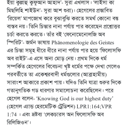
ইয়া কুল্লাহু কুফুআন আহাদ’- সুরা এখলাস। ‘লাইসা কা
মিছলিহি শাইউন’- সুরা আশ শুরা)। হেগেলের প্রস্তাবিত
‘রিয়েল’ মাপজোখ করে বুঝাবুঝি করতে সমর্থ কোনো বস্তু
বাস্তব নয়। তিনি চিন্তার নানা পর্যায় পার করেছেন প্রশ্নোত্তর
চর্চা করতে করতে। তাঁর বই ‘ফেনোমেনোলজি অব
স্পিরিট’- জর্মন ভাষায় Phänomenologie des Geistes
এর চিন্তা সমূহ ধীরে ধীরে নানা পর্যায় পার হয়ে ‘ফিলোসফি
অব রাইট’-এ এসে অন্য মোড় নেয়। প্রথম দিকে ধর্ম
সম্পর্কিত হেগেলের বিবেচনা খৃষ্ট ধর্মের পক্ষে দেখা গেলেও
পরবর্তীতে তা একেশ্বরবাদী ধর্মগুলোর (আব্রাহামীয়)
সারাংশ আকারে প্রকাশ পায়। যদিও তিনি যাত্রা শুরুর দিকে
গতানুগতিক গড ধারণার সমালোচনা করেছিলেন। পরে
হেগেল বলেন- ‘Knowing God is our highest duty’
(হেগেল এ্যান্ড হেরমেটিক ট্রেডিশন) LPR1:164;VPR
1:74 । এবং দ্রষ্টব্য ‘লেকচারস অন ফিলোসফি অব
রিলিজিওন’।