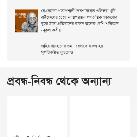
যে-কোনো প্রতাপশালী স্বৈরশাসকের গুলিভরা খুনি
রাইফেলের চেয়ে ন্যায়পরায়ন গণতান্ত্রিক তারুণ্যের
বুকে ঠাসা প্রতিবাদের বারুদ অনেক বেশি শক্তিমান
-নূরুল কবীর
জহির রায়হানের গুম : যেভাবে সফল হয়
সুপরিকল্পিত কুচক্রান্ত
প্রবন্ধ-নিবন্ধ থেকে অন্যান্য