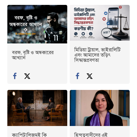
মিডিয়া ট্রায়াল, ভাইরালিটি
বরফ, বৃষ্টি ও অন্ধকারের
এবং আমাদের তড়িৎ
আখ্যান
সিদ্ধান্তপ্রবণতা
ক্যাপিটালিজমই কি
হিন্দুত্ববাদীদের এই