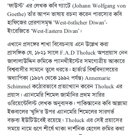
‘ফাউস্ট’ এর লেখক কবি গ্যাটে (Johann Wolfgang von
Goethe) তাঁর আপন ভাষায় রচনা করেন পারস্যের কবি
হাফিজের প্রেরণাসমৃদ্ধ ‘West-östlicher Diwan’-
ইংরেজিতে ‘West-Eastern Divan’।
এখানে প্রসঙ্গের শাখা বিবেচনায় এনে উল্লেখ করা
প্রাসঙ্গিক যে, ১৮২১ সালে F.A.D Tholuck অপপ্রয়াস নেন
জালালাউদ্দিন রুমিকে প্যানথীইস্টের সমগোত্রীয় আকারে
বিশ্ববাসীর সামনে তুলে ধরতে। হার্ভার্ড বিশ্ববিদ্যালয়ের
অধ্যাপিকা (১৯৬৭ থেকে ১৯৯২ পর্যন্ত) Annemarie
Schimmel কঠোরভাবে প্রত্যাখ্যান করেন Tholuck এর
প্রয়াস। এ্যানমেরি শিমেল জার্মানির প্রথম সারির
ওরিয়েন্টেলিস্ট লেখক অনুবাদক। পাকিস্তানের কবি আল্লামা
ইকবালের ‘খুদি’র উপর এ্যানমেরি শিমেলের সারগর্ভ
বক্তব্য ইউটিউবেই রয়েছে। Tholuck এর সেই প্রয়াসের
সময়ে নামে গুণে শীর্ষে থাকা দার্শনিক হেগেল রুমির কথা