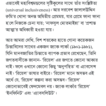
এভাবেই মহাবিশ্বমন্ডলের সৃষ্টিকূলের সাথে তাঁর সংশ্লিষ্টতা
(universal inclusiveness)। আর দরবেশ জালালউদ্দিন
রুমি’র খোদা অনন্ত অদ্বিতীয় প্রেমময়, যার প্রেমে ফানা ফানা
হ’লে নিজকে চেনা যায়; ‘নাফসুল মোতমাইন্না’ বা ‘প্রশান্ত
আত্মা’র অধিকারী হওয়া যায়।
আর আমরা দেখি, বিশ শতকের হাতে গোনা কয়েকজন
চিন্তাবিদের সাথের একজন জ্যাক লাকাঁ (১৯০১-১৯৮১),
যিনি মানবজাতির চিন্তাতে ব্যাপক প্রভাব রেখেছেন, তিনি
জগতবাসীকে জানান- ‘রিয়েল’ এর জগতে কোনো আকার
নাই। ফলে ওখানে কোনো কিছু ‘অনুপস্থিত’ বা এ্যাবসেন্স
নাই। ‘রিয়েল’ ভাষার বাইরে। ‘রিয়েল’ মানে অসম্ভব এই
অর্থে যে, ‘রিয়েল’ কল্পনা করা অসম্ভব। ‘রিয়েল’
কোনোভাবেই ফেদমেবল নয়। জ্যাক লাকাঁর ‘রিয়েল’
‘ইনফিনিট’ এবং ‘এ্যাবসলিউট’।