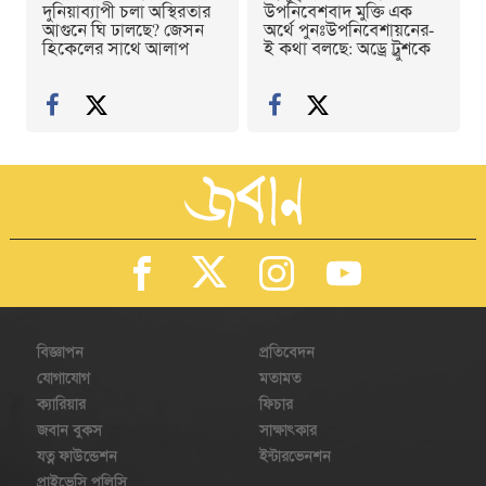
দুনিয়াব্যাপী চলা অস্থিরতার
উপনিবেশবাদ মুক্তি এক
আগুনে ঘি ঢালছে? জেসন
অর্থে পুনঃউপনিবেশায়নের-
হিকেলের সাথে আলাপ
ই কথা বলছে: অড্রে ট্রুশকে
বিজ্ঞাপন
প্রতিবেদন
যোগাযোগ
মতামত
ক্যারিয়ার
ফিচার
জবান বুকস
সাক্ষাৎকার
যত্ন ফাউন্ডেশন
ইন্টারভেনশন
প্রাইভেসি পলিসি