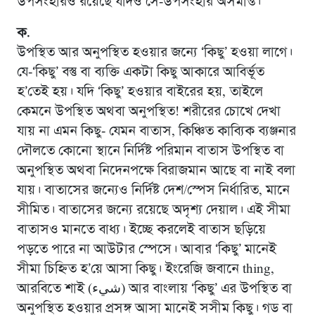
উপসংহারও রয়েছে যদিও সে-উপসংহার অসমাপ্ত।
ক.
উপস্থিত আর অনুপস্থিত হওয়ার জন্যে ‘কিছু’ হওয়া লাগে।
যে-‘কিছু’ বস্তু বা ব্যক্তি একটা কিছু আকারে আবির্ভূত
হ’তেই হয়। যদি ‘কিছু’ হওয়ার বাইরের হয়, তাইলে
কেমনে উপস্থিত অথবা অনুপস্থিত! শরীরের চোখে দেখা
যায় না এমন কিছু- যেমন বাতাস, কিঞ্চিত কাব্যিক ব্যঞ্জনার
দৌলতে কোনো স্থানে নির্দিষ্ট পরিমান বাতাস উপস্থিত বা
অনুপস্থিত অথবা নিদেনপক্ষে বিরাজমান আছে বা নাই বলা
যায়। বাতাসের জন্যেও নির্দিষ্ট দেশ/স্পেস নির্ধারিত, মানে
সীমিত। বাতাসের জন্যে রয়েছে অদৃশ্য দেয়াল। এই সীমা
বাতাসও মানতে বাধ্য। ইচ্ছে করলেই বাতাস ছড়িয়ে
পড়তে পারে না আউটার স্পেসে। আবার ‘কিছু’ মানেই
সীমা চিহ্নিত হ’য়ে আসা কিছু। ইংরেজি জবানে thing,
আরবিতে শাই (شيء) আর বাংলায় ‘কিছু’ এর উপস্থিত বা
অনুপস্থিত হওয়ার প্রসঙ্গ আসা মানেই সসীম কিছু। গড বা