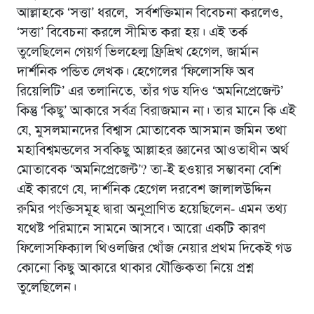
আল্লাহকে ‘সত্তা’ ধরলে, সর্বশক্তিমান বিবেচনা করলেও,
‘সত্তা’ বিবেচনা করলে সীমিত করা হয়। এই তর্ক
তুলেছিলেন গেয়র্গ ভিলহেল্ম ফ্রিদ্রিখ হেগেল, জার্মান
দার্শনিক পন্ডিত লেখক। হেগেলের ‘ফিলোসফি অব
রিয়েলিটি’ এর তলানিতে, তাঁর গড যদিও ‘অমনিপ্রেজেন্ট’
কিন্তু ‘কিছু’ আকারে সর্বত্র বিরাজমান না। তার মানে কি এই
যে, মুসলমানদের বিশ্বাস মোতাবেক আসমান জমিন তথা
মহাবিশ্বমন্ডলের সবকিছু আল্লাহর জ্ঞানের আওতাধীন অর্থ
মোতাবেক ‘অমনিপ্রেজেন্ট’? তা-ই হওয়ার সম্ভাবনা বেশি
এই কারণে যে, দার্শনিক হেগেল দরবেশ জালালউদ্দিন
রুমির পংক্তিসমূহ দ্বারা অনুপ্রাণিত হয়েছিলেন- এমন তথ্য
যথেষ্ট পরিমানে সামনে আসবে। আরো একটি কারণ
ফিলোসফিক্যাল থিওলজির খোঁজ নেয়ার প্রথম দিকেই গড
কোনো কিছু আকারে থাকার যৌক্তিকতা নিয়ে প্রশ্ন
তুলেছিলেন।