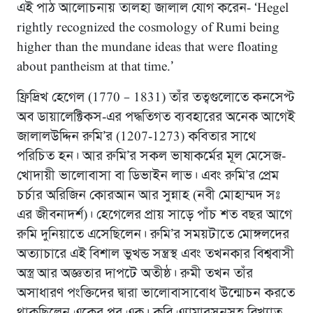
এই পাঠ আলোচনায় তালহা জালাল যোগ করেন- ‘Hegel
rightly recognized the cosmology of Rumi being
higher than the mundane ideas that were floating
about pantheism at that time.’
ফ্রিদ্রিখ হেগেল (1770 – 1831) তাঁর তত্বগুলোতে কনসেপ্ট
অব ডায়ালেক্টিকস-এর পদ্ধতিগত ব্যবহারের অনেক আগেই
জালালউদ্দিন রুমি’র (1207-1273) কবিতার সাথে
পরিচিত হন। আর রুমি’র সকল ভাষাকর্মের মূল মেসেজ-
খোদায়ী ভালোবাসা বা ডিভাইন লাভ। এবং রুমি’র প্রেম
চর্চার অরিজিন কোরআন আর সুন্নাহ (নবী মোহাম্মদ সঃ
এর জীবনাদর্শ)। হেগেলের প্রায় সাড়ে পাঁচ শত বছর আগে
রুমি দুনিয়াতে এসেছিলেন। রুমি’র সময়টাতে মোঙ্গলদের
অত্যাচারে এই বিশাল ভুখন্ড সন্ত্রস্থ এবং তখনকার বিশ্ববাসী
অস্ত্র আর অজ্ঞতার দাপটে অতীষ্ঠ। রুমী তখন তাঁর
অসাধারণ পংক্তিদের দ্বারা ভালোবাসাবোধ উন্মোচন করতে