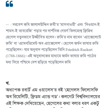
দরবেশ কবি জালালউদ্দিন রুমী’র ‘মাসনাওয়ী’ এবং ‘দিওয়ান-ই
শামস-ই তাবরেজি’ পড়ার পর দার্শনিক গেয়র্গ ভিলহেল্ম ফ্রিদ্রিখ
হেগেল নতুনভাবে উজ্জীবিত হলেন। রুমি’র নাম রাখেন ‘এ্যাক্সেলেন্টে
রুমি’ বা ‘এ্যামবডিমেন্ট অব এ্যাক্সেলেন্স’। হেগেল জর্মন ভাষায় রুমি
পড়েছিলেন। যার অনুবাদ পড়েছিলেন তিনি Friedrich Ruckert
(1788-1866)। এই অনুবাদকের মাধ্যমে জর্মন ভাষায় রুমি পাঠের
মধ্য দিয়ে পশ্চিমে বেশ ছড়িয়ে পড়েছিলেন রুমি
খ.
অধ্যাপক রবার্ট এম ওয়ালেস’র বই ‘হেগেলস ফিলোসফি
অব রিয়েলিটি, ফ্রিডম এ্যান্ড গড’। কলগেট বিশ্ববিদ্যালয়ের
এই শিক্ষক দেখিয়েছেন, হেগেলের কথা বলার ধরণ একটু