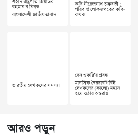
শহীদ রাষ্ট্রপতি জিয়াউর
কবি নীরেন্দ্রনাথ চক্রবর্তী :
রহমান’র নিবন্ধ
পরিব্যপ্ত লোকজগতের কবি-
বাংলাদেশী জাতীয়তাবাদ
কথক
বেন ওকরি’র প্রবন্ধ
মানসিক স্বৈরচারগিরিই
ভারতীয় লেখকদের সমস্যা
লেখকদের (কালো) মহান
হয়ে ওঠার অন্তরায়
আরও পড়ুন