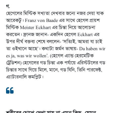
গ.
হেগেলের মিস্টিক সখ্যতা দেখবার জন্যে নজর দেয়া যাক
আরেকটু। Franz von Baade এর সাথে হেগেল প্রায়শ
মিস্টিক Meister Eckhart এর চিন্তা নিয়ে আলোচনা
করতেন। ফ্রানজ জানান- একদিন হেগেল Eckhart এর
উপর দীর্ঘ বক্তব্য শেষে বললেন- ‘সত্যিই, আমরা যা চাই
তা ওইখানে আছে’। কথাটা জর্মন ভাষায়- Da haben wir
es ja, was wir wollen’. (হেগেল এ্যান্ড হেরমেটিক
ট্রেডিশন) হেগেলের গড চিন্তা এক পর্যায়ে এরিস্টটলের গড
চিন্তার সাথে গিয়ে মিলে, মানে, গড যিনি, তিনি পারফেক্ট,
এ্যাটারনালি কমপ্লিট।