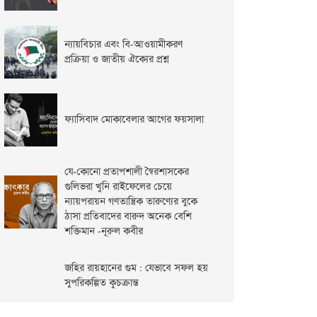
ন্যায়বিচার এবং বি-আওয়ামীকরণ
প্রক্রিয়া ও জাতীয় ঐক্যের প্রশ্ন
ফ্যাসিবাদ মোকাবেলার আগের ফয়সালা
যে-কোনো প্রতাপশালী স্বৈরশাসকের
গুলিভরা খুনি রাইফেলের চেয়ে
ন্যায়পরায়ন গণতান্ত্রিক তারুণ্যের বুকে
ঠাসা প্রতিবাদের বারুদ অনেক বেশি
শক্তিমান -নূরুল কবীর
জহির রায়হানের গুম : যেভাবে সফল হয়
সুপরিকল্পিত কুচক্রান্ত