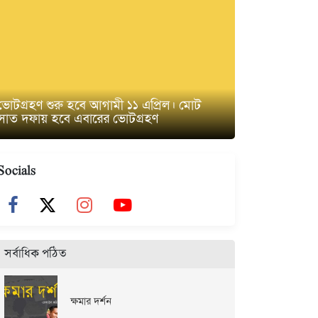
ভোটগ্রহণ শুরু হবে আগামী ১১ এপ্রিল। মোট
সাত দফায় হবে এবারের ভোটগ্রহণ
Socials
সর্বাধিক পঠিত
ক্ষমার দর্শন