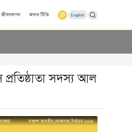
English
জীবনযাপন
জবান টিভি
 প্রতিষ্ঠাতা সদস্য আল
এজেন্ডা
সপ্তদশ ভারতীয় লোকসভা নির্বাচন ২০১৯