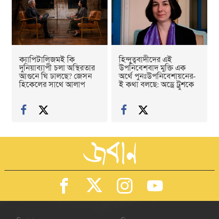
ক্যাপিটালিজমই কি
হিন্দুত্ববাদীদের এই
দুনিয়াব্যাপী চলা অস্থিরতার
উপনিবেশবাদ মুক্তি এক
আগুনে ঘি ঢালছে? জেসন
অর্থে পুনঃউপনিবেশায়নের-
হিকেলের সাথে আলাপ
ই কথা বলছে: অড্রে ট্রুশকে