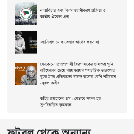
ন্যায়বিচার এবং বি-আওয়ামীকরণ প্রক্রিয়া ও
জাতীয় ঐক্যের প্রশ্ন
ফ্যাসিবাদ মোকাবেলার আগের ফয়সালা
যে-কোনো প্রতাপশালী স্বৈরশাসকের গুলিভরা খুনি
রাইফেলের চেয়ে ন্যায়পরায়ন গণতান্ত্রিক তারুণ্যের
বুকে ঠাসা প্রতিবাদের বারুদ অনেক বেশি শক্তিমান
-নূরুল কবীর
জহির রায়হানের গুম : যেভাবে সফল হয়
সুপরিকল্পিত কুচক্রান্ত
ফুটবল থেকে অন্যান্য