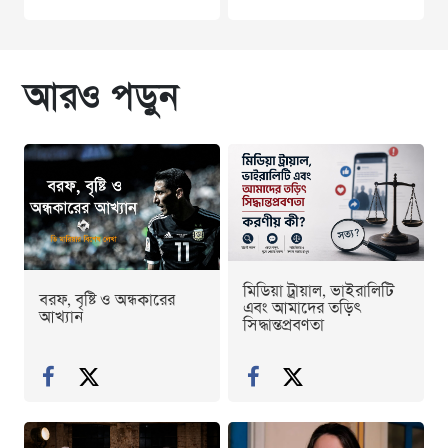
আরও পড়ুন
মিডিয়া ট্রায়াল, ভাইরালিটি
বরফ, বৃষ্টি ও অন্ধকারের
এবং আমাদের তড়িৎ
আখ্যান
সিদ্ধান্তপ্রবণতা