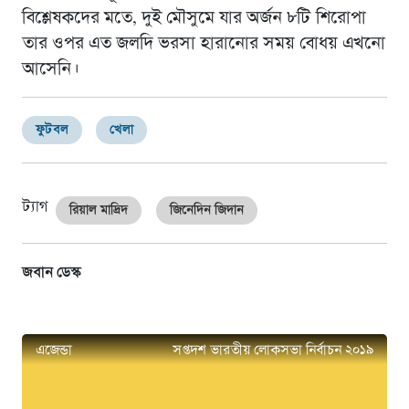
বিশ্লেষকদের মতে, দুই মৌসুমে যার অর্জন ৮টি শিরোপা
তার ওপর এত জলদি ভরসা হারানোর সময় বোধয় এখনো
আসেনি।
ফুটবল
খেলা
ট্যাগ
রিয়াল মাদ্রিদ
জিনেদিন জিদান
জবান ডেস্ক
এজেন্ডা
সপ্তদশ ভারতীয় লোকসভা নির্বাচন ২০১৯