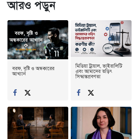
আরও পড়ুন
মিডিয়া ট্রায়াল, ভাইরালিটি
বরফ, বৃষ্টি ও অন্ধকারের
এবং আমাদের তড়িৎ
আখ্যান
সিদ্ধান্তপ্রবণতা