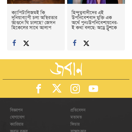
ক্যাপিটালিজমই কি
হিন্দুত্ববাদীদের এই
দুনিয়াব্যাপী চলা অস্থিরতার
উপনিবেশবাদ মুক্তি এক
আগুনে ঘি ঢালছে? জেসন
অর্থে পুনঃউপনিবেশায়নের-
হিকেলের সাথে আলাপ
ই কথা বলছে: অড্রে ট্রুশকে
বিজ্ঞাপন
প্রতিবেদন
যোগাযোগ
মতামত
ক্যারিয়ার
ফিচার
জবান বুকস
সাক্ষাৎকার