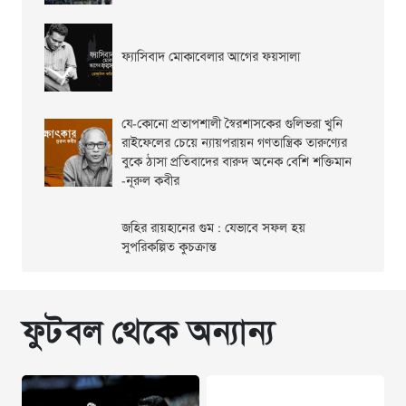
ফ্যাসিবাদ মোকাবেলার আগের ফয়সালা
যে-কোনো প্রতাপশালী স্বৈরশাসকের গুলিভরা খুনি
রাইফেলের চেয়ে ন্যায়পরায়ন গণতান্ত্রিক তারুণ্যের
বুকে ঠাসা প্রতিবাদের বারুদ অনেক বেশি শক্তিমান
-নূরুল কবীর
জহির রায়হানের গুম : যেভাবে সফল হয়
সুপরিকল্পিত কুচক্রান্ত
ফুটবল থেকে অন্যান্য