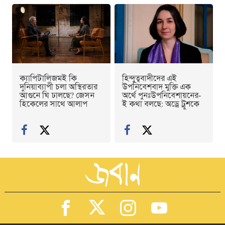
ক্যাপিটালিজমই কি
হিন্দুত্ববাদীদের এই
দুনিয়াব্যাপী চলা অস্থিরতার
উপনিবেশবাদ মুক্তি এক
আগুনে ঘি ঢালছে? জেসন
অর্থে পুনঃউপনিবেশায়নের-
হিকেলের সাথে আলাপ
ই কথা বলছে: অড্রে ট্রুশকে