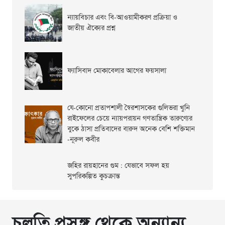
ন্যায়বিচার এবং বি-আওয়ামীকরণ প্রক্রিয়া ও
জাতীয় ঐক্যের প্রশ্ন
ফ্যাসিবাদ মোকাবেলার আগের ফয়সালা
যে-কোনো প্রতাপশালী স্বৈরশাসকের গুলিভরা খুনি
রাইফেলের চেয়ে ন্যায়পরায়ন গণতান্ত্রিক তারুণ্যের
বুকে ঠাসা প্রতিবাদের বারুদ অনেক বেশি শক্তিমান
-নূরুল কবীর
জহির রায়হানের গুম : যেভাবে সফল হয়
সুপরিকল্পিত কুচক্রান্ত
চলতি প্রসঙ্গ থেকে অন্যান্য