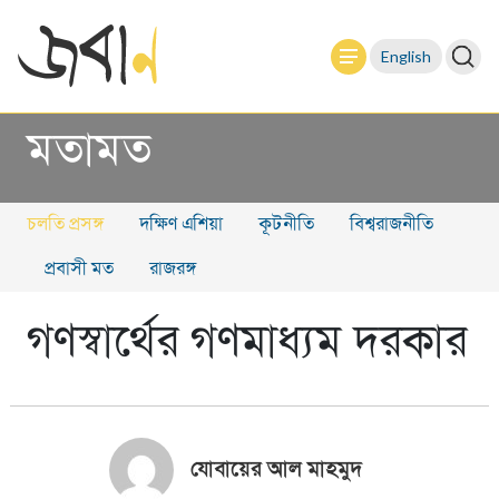
English
মতামত
চলতি প্রসঙ্গ
দক্ষিণ এশিয়া
কূটনীতি
বিশ্বরাজনীতি
প্রবাসী মত
রাজরঙ্গ
গণস্বার্থের গণমাধ্যম দরকার
যোবায়ের আল মাহমুদ