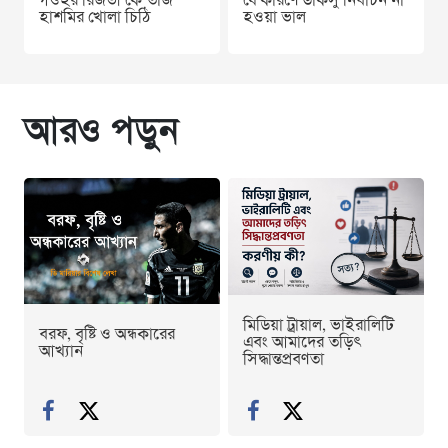
গওহর রিজভী’কে তাজ
যে কারণে ডাকসু নির্বাচন না
হাশমির খোলা চিঠি
হওয়া ভাল
আরও পড়ুন
মিডিয়া ট্রায়াল, ভাইরালিটি
বরফ, বৃষ্টি ও অন্ধকারের
এবং আমাদের তড়িৎ
আখ্যান
সিদ্ধান্তপ্রবণতা