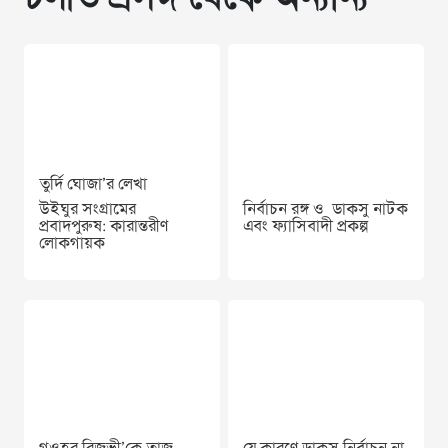
তুর্দি ঘোজা’র লেখা
উইঘুর সংগ্রামের
নির্বাচন রঙ্গ ও ডাকসু নাটক
প্রবাদপুরুষ: কারান্তরীণ
এবং ফ্যাসিবাদী প্রকল্প
লোকগায়ক