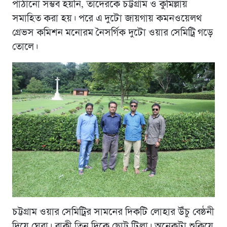
পাঠানো সম্ভব হয়নি, তাদেরকে চট্টগ্রাম ও কুমিল্লায়
সমাহিত করা হয়। পরে এ দুটো জায়গায় কমনওয়েলথ
গ্রেভস কমিশন মনোরম নৈসর্গিক দুটো ওয়ার সেমিট্রি গড়ে
তোলে।
চট্টগ্রাম ওয়ার সেমিট্রির সামনের দিকটি লোহার উঁচু বেষ্ঠনী
দিয়ে ঘেরা। বাকী তিন দিকে ছোট্ট টিলা। অনেকটা শুকিয়ে