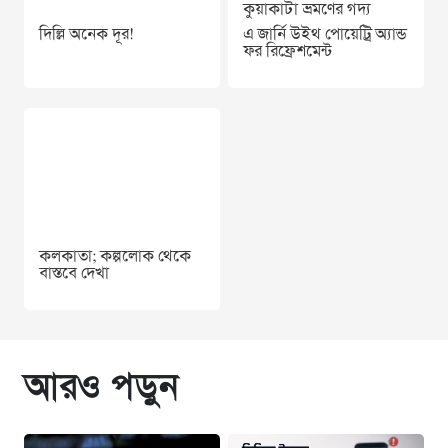
কুয়াকাটা ভ্রমণের গদ্য
দিল্লি অনেক দূর!
এ জার্নি উইথ পোয়েট্রি অ্যান্ড
ফর ‍রিফ্রেশমেন্ট
কলকাতা; কল্পলোক থেকে
বাস্তবে দেখা
আরও পড়ুন