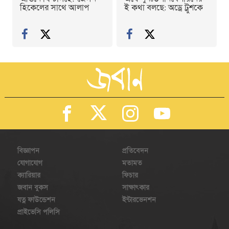
হিকেলের সাথে আলাপ
ই কথা বলছে: অড্রে ট্রুশকে
বিজ্ঞাপন
প্রতিবেদন
যোগাযোগ
মতামত
ক্যারিয়ার
ফিচার
জবান বুকস
সাক্ষাৎকার
যত্ন ফাউন্ডেশন
ইন্টারভেনশন
প্রাইভেসি পলিসি