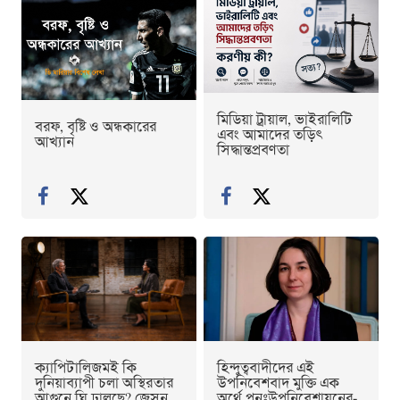
মিডিয়া ট্রায়াল, ভাইরালিটি
বরফ, বৃষ্টি ও অন্ধকারের
এবং আমাদের তড়িৎ
আখ্যান
সিদ্ধান্তপ্রবণতা
ক্যাপিটালিজমই কি
হিন্দুত্ববাদীদের এই
দুনিয়াব্যাপী চলা অস্থিরতার
উপনিবেশবাদ মুক্তি এক
আগুনে ঘি ঢালছে? জেসন
অর্থে পুনঃউপনিবেশায়নের-