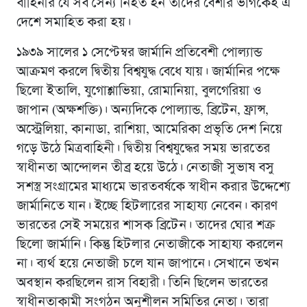
বাহিনীর যে সব সৈন্য নিহত হন তাদের বেশীর ভাগকেই এ
দেশে সমাহিত করা হয়।
১৯৩৯ সালের ১ সেপ্টেম্বর জার্মানি প্রতিবেশী পোল্যান্ড
আক্রমণ করলে দ্বিতীয় বিশ্বযুদ্ধ বেধে যায়। জার্মানির পক্ষে
ছিলো ইতালি, যুগোশ্লাভিয়া, রোমানিয়া, বুলগেরিয়া ও
জাপান (অক্ষশক্তি)। অন্যদিকে পোল্যান্ড, ব্রিটেন, ফ্রান্স,
অস্ট্রেলিয়া, কানাডা, রাশিয়া, আমেরিকা প্রভৃতি দেশ নিয়ে
গড়ে উঠে মিত্রবাহিনী। দ্বিতীয় বিশ্বযুদ্ধের সময় ভারতের
স্বাধীনতা আন্দোলন তীব্র হয়ে উঠে। নেতাজী সুভাষ বসু
সশস্ত্র সংগ্রামের মাধ্যমে ভারতবর্ষকে স্বাধীন করার উদ্দেশ্যে
জার্মানিতে যান। ইচ্ছে হিটলারের সাহায্য নেবেন। কারণ
ভারতের সেই সময়ের শাসক ব্রিটেন। তাদের ঘোর শত্রু
ছিলো জার্মানি। কিন্তু হিটলার নেতাজীকে সাহায্য করলেন
না। ব্যর্থ হয়ে নেতাজী চলে যান জাপানে। সেখানে তখন
অবস্থান করছিলেন রাস বিহারী। তিনি ছিলেন ভারতের
স্বাধীনতাকামী সংগঠন অনুশীলন সমিতির নেতা। তারা