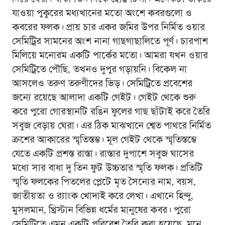
যাওয়া পুকুরের মধ্যখানের মতো অংশে কবরগুলো ও
কবরের ফলক। প্রায় চার একর জমির উপর নির্মিত ওয়ার
সেমিট্রির সামনের অংশ নানা গাছগাছালিতে পূর্ণ। চারপাশ
মিলিয়ে মনোরম একটি পার্কের মতো। আমরা যখন ওয়ার
সেমিট্রিতে পৌছি, তখনও দুপুর গড়ায়নি। বিকেল না
আসলেও তরুণ তরুণীদের ভিড়। সেমিট্রিতে প্রবেশের
জন্যে রয়েছে আলাদা একটি গেইট। গেইট থেকে শুরু
করে পুরো গোরস্থানটি রঙিন ফুলের গাছ ছাঁটাই করে তৈরি
সবুজ বেড়ায় ঘেরা। এর ঠিক মাঝখানে শ্বেত পাথরে নির্মিত
ক্রশের আকারের স্মৃতিস্তম্ভ। মূল গেইট থেকে স্মৃতিস্তম্ভে
যেতে একটি প্রশস্ত রাস্তা। রাস্তার দুপাশে সবুজ ঘাসের
মধ্যে সার বাধা দু তিন ফুট উচ্চতার স্মৃতি ফলক। প্রতিটি
স্মৃতি ফলকের পিতলের প্লেটে মৃত সৈন্যের নাম, বয়স,
জাতীয়তা ও র‌্যাংক খোদাই করে লেখা। এখানে হিন্দু,
মুসলমান, খ্রিস্টান বিভিন্ন ধর্মের মানুষের কবর। পুরো
সেমিট্রিতে এমন একটি পরিবেশ তৈরি করা হয়েছে, মনে