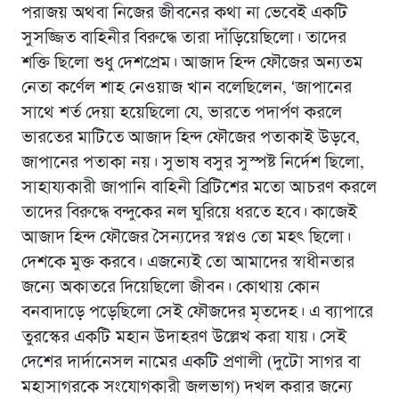
পরাজয় অথবা নিজের জীবনের কথা না ভেবেই একটি
সুসজ্জিত বাহিনীর বিরুদ্ধে তারা দাঁড়িয়েছিলো। তাদের
শক্তি ছিলো শুধু দেশপ্রেম। আজাদ হিন্দ ফৌজের অন্যতম
নেতা কর্ণেল শাহ নেওয়াজ খান বলেছিলেন, ‘জাপানের
সাথে শর্ত দেয়া হয়েছিলো যে, ভারতে পদার্পণ করলে
ভারতের মাটিতে আজাদ হিন্দ ফৌজের পতাকাই উড়বে,
জাপানের পতাকা নয়। সুভাষ বসুর সুস্পষ্ট নির্দেশ ছিলো,
সাহায্যকারী জাপানি বাহিনী ব্রিটিশের মতো আচরণ করলে
তাদের বিরুদ্ধে বন্দুকের নল ঘুরিয়ে ধরতে হবে। কাজেই
আজাদ হিন্দ ফৌজের সৈন্যদের স্বপ্নও তো মহৎ ছিলো।
দেশকে মুক্ত করবে। এজন্যেই তো আমাদের স্বাধীনতার
জন্যে অকাতরে দিয়েছিলো জীবন। কোথায় কোন
বনবাদাড়ে পড়েছিলো সেই ফৌজদের মৃতদেহ। এ ব্যাপারে
তুরস্কের একটি মহান উদাহরণ উল্লেখ করা যায়। সেই
দেশের দার্দানেসল নামের একটি প্রণালী (দুটো সাগর বা
মহাসাগরকে সংযোগকারী জলভাগ) দখল করার জন্যে