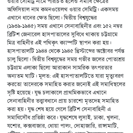
ওয়ার সেমিট্রি নামে পরিচিত হলেও সমাধি ক্ষেত্রের
অফিসিয়াল নাম কমনওয়েলথ ওয়ার সেমিট্রি। একসময়
এখানে ধানের ক্ষেত ছিলো। দ্বিতীয় বিশ্বযুদ্ধের
(১৯৩৯-১৯৪৫) সময় এখানে সেনাবাহিনীর এবং ১৫২ নম্বর
ব্রিটিশ জেনারেল হাসপাতালের সুবিধে থাকায় চট্টগ্রামে
মিত্র বাহিনীর এই পথিকৃৎ ক্যাম্পটি স্থাপন করা হয়।
হাসপাতালটি ১৯৪৪ থেকে ১৯৪৫ খ্রিস্টাব্দের অক্টোবর পর্যন্ত
চালু ছিলো। দ্বিতীয় বিশ্বযুদ্ধের সময় গভীর জলের পোতাশ্রয়
চট্টগ্রাম এলাকা ছিলো আরাকান সামরিক তৎপরতার
অন্যতম ঘাটি। মূলত: এই হাসপাতালটিতে যারা মৃত্যুবরণ
করতো তাদেরকে সমাহিত করার জন্যেই এই সমাধিস্থলের
সৃষ্টি হয়েছে। যুদ্ধ চলাকালে প্রাথমিকভাবে এখানে
সেনাবাহিনীর তত্ত্বাবধানে প্রায় চারশো মৃতদেহ সমাহিত
করা হয়। যুদ্ধ শেষ হয়ে গেলে ব্রিটিশ সেনাবাহিনী এ
সমাধিসৌধ প্রতিষ্ঠা করে। যুদ্ধশেষে লুসাই, ঢাকা, খুলনা,
যশোর, কক্সবাজার, ধোয়া পালং, দোহাজারি, রাঙ্গামাটি,