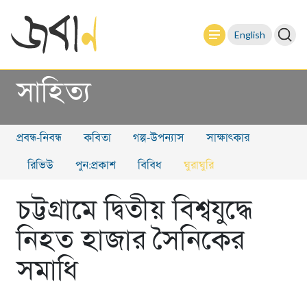
English
সাহিত্য
প্রবন্ধ-নিবন্ধ
কবিতা
গল্প-উপন্যাস
সাক্ষাৎকার
রিভিউ
পুন:প্রকাশ
বিবিধ
ঘুরাঘুরি
চট্টগ্রামে দ্বিতীয় বিশ্বযুদ্ধে
নিহত হাজার সৈনিকের
সমাধি