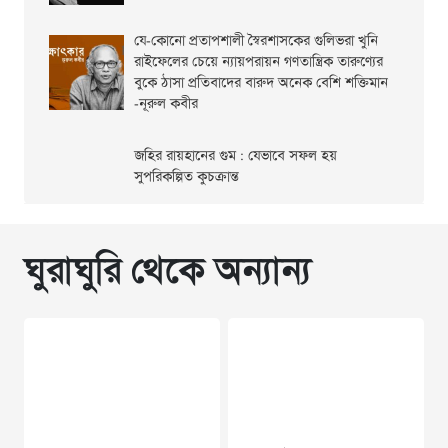
যে-কোনো প্রতাপশালী স্বৈরশাসকের গুলিভরা খুনি
রাইফেলের চেয়ে ন্যায়পরায়ন গণতান্ত্রিক তারুণ্যের
বুকে ঠাসা প্রতিবাদের বারুদ অনেক বেশি শক্তিমান
-নূরুল কবীর
জহির রায়হানের গুম : যেভাবে সফল হয়
সুপরিকল্পিত কুচক্রান্ত
ঘুরাঘুরি থেকে অন্যান্য