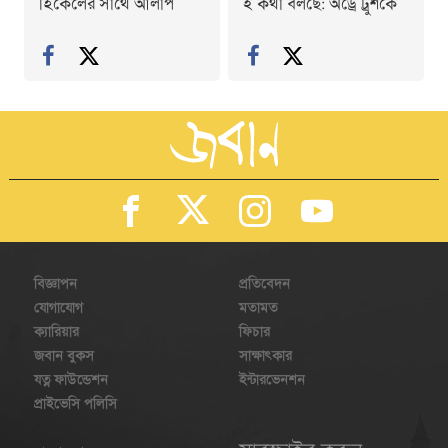
হিকেলের সাথে আলাপ
ই কথা বলছে: অড্রে ট্রুশকে
বিজ্ঞাপন
প্রতিবেদন
যোগাযোগ
মতামত
ক্যারিয়ার
ফিচার
জবান বুকস
সাক্ষাৎকার
যত্ন ফাউন্ডেশন
ইন্টারভেনশন
প্রাইভেসি পলিসি