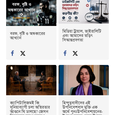
মিডিয়া ট্রায়াল, ভাইরালিটি
বরফ, বৃষ্টি ও অন্ধকারের
এবং আমাদের তড়িৎ
আখ্যান
সিদ্ধান্তপ্রবণতা
ক্যাপিটালিজমই কি
হিন্দুত্ববাদীদের এই
দুনিয়াব্যাপী চলা অস্থিরতার
উপনিবেশবাদ মুক্তি এক
আগুনে ঘি ঢালছে? জেসন
অর্থে পুনঃউপনিবেশায়নের-