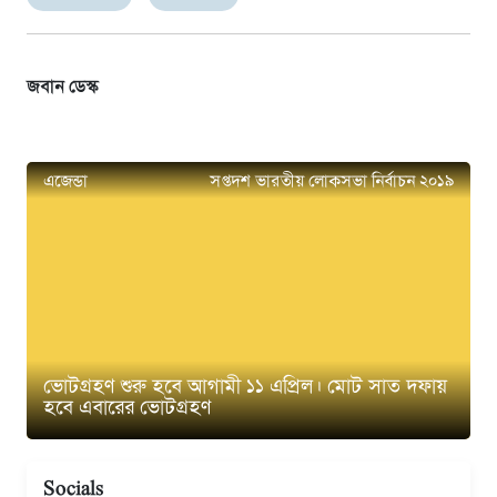
জবান ডেস্ক
এজেন্ডা
সপ্তদশ ভারতীয় লোকসভা নির্বাচন ২০১৯
ভোটগ্রহণ শুরু হবে আগামী ১১ এপ্রিল। মোট সাত দফায়
হবে এবারের ভোটগ্রহণ
Socials