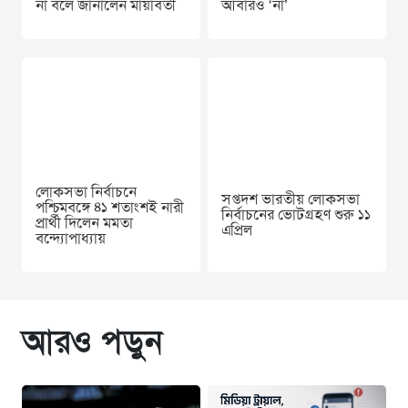
না বলে জানালেন মায়াবতী
আবারও ‘না’
লোকসভা নির্বাচনে
সপ্তদশ ভারতীয় লোকসভা
পশ্চিমবঙ্গে ৪১ শতাংশই নারী
নির্বাচনের ভোটগ্রহণ শুরু ১১
প্রার্থী দিলেন মমতা
এপ্রিল
বন্দ্যোপাধ্যায়
আরও পড়ুন