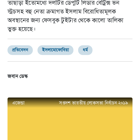
তাছাড়া ইতোমধ্যে দলটির ডেপুটি লিডার বেট্রিক্স ভন
স্ট্রচসহ বহু নেতা ক্রমাগত ইসলাম বিরোধিতামূলক
অবস্থানের জন্য ফেসবুক টুইটার থেকে কালো তালিকা
ভুক্ত হয়েছে।
প্রতিবেদন
ইসলামোফোবিয়া
ধর্ম
জবান ডেস্ক
এজেন্ডা
সপ্তদশ ভারতীয় লোকসভা নির্বাচন ২০১৯