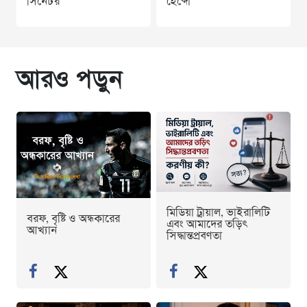
সিনেটর
হেব্দো
আরও পড়ুন
মিডিয়া ট্রায়াল, ভাইরালিটি
বরফ, বৃষ্টি ও অন্ধকারের
এবং আমাদের তড়িৎ
আখ্যান
সিদ্ধান্তপ্রবণতা