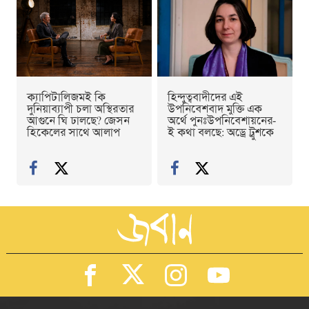
ক্যাপিটালিজমই কি
হিন্দুত্ববাদীদের এই
দুনিয়াব্যাপী চলা অস্থিরতার
উপনিবেশবাদ মুক্তি এক
আগুনে ঘি ঢালছে? জেসন
অর্থে পুনঃউপনিবেশায়নের-
হিকেলের সাথে আলাপ
ই কথা বলছে: অড্রে ট্রুশকে