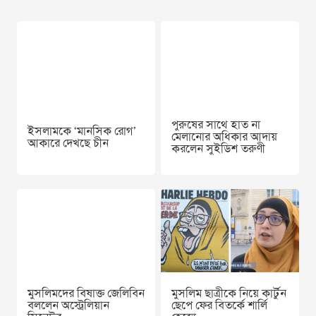
পুরুষের সাথে হাত না
ইসলামকে ‘মানসিক রোগ’
মেলানোর অধিকার আদায়
আকারে দেখছে চীন
করলেন সুইডিশ তরুণী
মুসলিমদের বিষাক্ত জেলিবিন
মুসলিম ছাত্রীকে নিয়ে কার্টুন
বললেন অস্ট্রেলিয়ান
ছেপে ফের বিতর্কে শার্লি