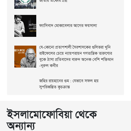
জাতীয় ঐক্যের প্রশ্ন
ফ্যাসিবাদ মোকাবেলার আগের ফয়সালা
যে-কোনো প্রতাপশালী স্বৈরশাসকের গুলিভরা খুনি
রাইফেলের চেয়ে ন্যায়পরায়ন গণতান্ত্রিক তারুণ্যের
বুকে ঠাসা প্রতিবাদের বারুদ অনেক বেশি শক্তিমান
-নূরুল কবীর
জহির রায়হানের গুম : যেভাবে সফল হয়
সুপরিকল্পিত কুচক্রান্ত
ইসলামোফোবিয়া থেকে
অন্যান্য