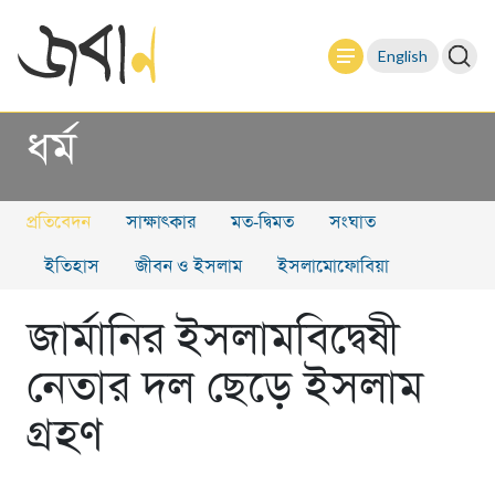
English
ধর্ম
প্রতিবেদন
সাক্ষাৎকার
মত-দ্বিমত
সংঘাত
ইতিহাস
জীবন ও ইসলাম
ইসলামোফোবিয়া
জার্মানির ইসলামবিদ্বেষী
নেতার দল ছেড়ে ইসলাম
গ্রহণ