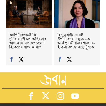
ক্যাপিটালিজমই কি
হিন্দুত্ববাদীদের এই
দুনিয়াব্যাপী চলা অস্থিরতার
উপনিবেশবাদ মুক্তি এক
আগুনে ঘি ঢালছে? জেসন
অর্থে পুনঃউপনিবেশায়নের-
হিকেলের সাথে আলাপ
ই কথা বলছে: অড্রে ট্রুশকে