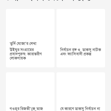
তুর্দি ঘোজা’র লেখা
উইঘুর সংগ্রামের
নির্বাচন রঙ্গ ও ডাকসু নাটক
প্রবাদপুরুষ: কারান্তরীণ
এবং ফ্যাসিবাদী প্রকল্প
লোকগায়ক
গওহর রিজভী’কে তাজ
যে কারণে ডাকসু নির্বাচন না