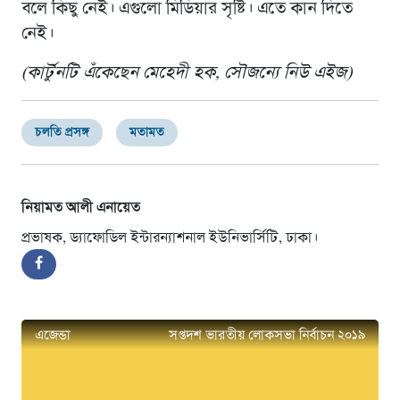
বলে কিছু নেই। এগুলো মিডিয়ার সৃষ্টি। এতে কান দিতে
নেই।
(কার্টুনটি এঁকেছেন মেহেদী হক, সৌজন্যে নিউ এইজ)
চলতি প্রসঙ্গ
মতামত
নিয়ামত আলী এনায়েত
প্রভাষক, ড্যাফোডিল ইন্টারন্যাশনাল ইউনিভার্সিটি, ঢাকা।
এজেন্ডা
সপ্তদশ ভারতীয় লোকসভা নির্বাচন ২০১৯