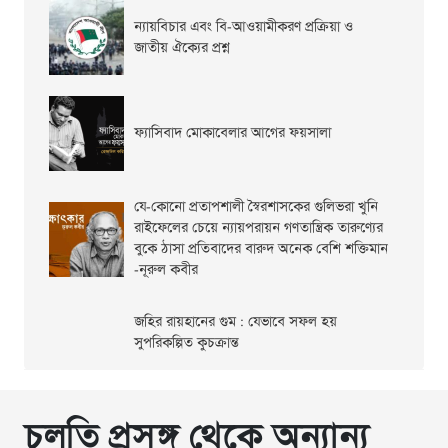
ন্যায়বিচার এবং বি-আওয়ামীকরণ প্রক্রিয়া ও
জাতীয় ঐক্যের প্রশ্ন
ফ্যাসিবাদ মোকাবেলার আগের ফয়সালা
যে-কোনো প্রতাপশালী স্বৈরশাসকের গুলিভরা খুনি
রাইফেলের চেয়ে ন্যায়পরায়ন গণতান্ত্রিক তারুণ্যের
বুকে ঠাসা প্রতিবাদের বারুদ অনেক বেশি শক্তিমান
-নূরুল কবীর
জহির রায়হানের গুম : যেভাবে সফল হয়
সুপরিকল্পিত কুচক্রান্ত
চলতি প্রসঙ্গ থেকে অন্যান্য