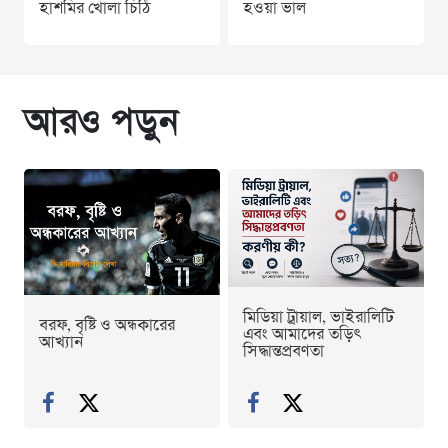
হাশমির খোলা চিঠি
হওয়া ভাল
আরও পড়ুন
মিডিয়া ট্রায়াল, ভাইরালিটি
বরফ, বৃষ্টি ও অন্ধকারের
এবং আমাদের তড়িৎ
আখ্যান
সিদ্ধান্তপ্রবণতা