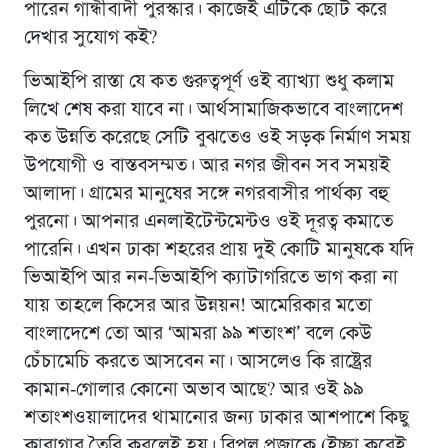
পারেন গান্ধীবাদী পুরস্কার। কাজেই এটিকে ছোট করে
দেখার সুযোগ কই?
ভিআইপি রাস্তা যে কত গুরুত্বপূর্ণ ওই ব্যাখ্যা শুধু কলাম
লিখে শেষ করা যাবে না। আর্থসামাজিকভাবে বাংলাদেশ
কত উন্নতি করেছে সেটি বুঝতেও ওই সড়ক নির্মাণ সময়
উপযোগী ও বাস্তবসম্মত। আর নগর জীবন সব সময়ই
আলাদা। গ্রামের মানুষের সঙ্গে নগরবাসীর পার্থক্য বহু
পুরনো। আপনার এনলাইটেন্টমেন্টও ওই দূরত্ব কমাতে
পারেনি। এখন ঢাকা শহরের প্রায় দুই কোটি মানুষকে যদি
ভিআইপি আর নন-ভিআইপি ক্যাটাগরিতে ভাগ করা না
যায় তাহলে কিসের আর উন্নয়ন! আমেরিকার মতাে
বাংলাদেশে তো আর ‘আমরা ৯৯ শতাংশ’ বলে কেউ
চেঁচামেচি করতে আসবেন না। আসলেও কি রাষ্ট্রের
কামান-গোলার কোনাে অভাব আছে? আর ওই ৯৯
শতাংশওয়ালাদের থামানোর জন্য ঢাকার আশপাশে কিছু
কারাগার তৈরি করলেই হয়। বিপুল প্রজাকে (ইচ্ছা করেই