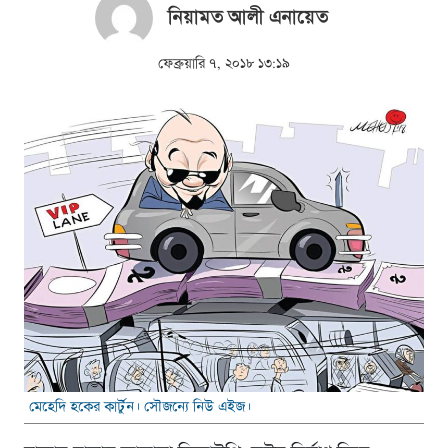
নিয়ামত আলী এনায়েত
ফেব্রুয়ারি ৭, ২০১৮ ১৩:১৯
মেহেদি হকের কার্টুন। সৌজন্যে নিউ এইজ।