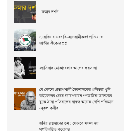
ক্ষমার দর্শন
ন্যায়বিচার এবং বি-আওয়ামীকরণ প্রক্রিয়া ও
জাতীয় ঐক্যের প্রশ্ন
ফ্যাসিবাদ মোকাবেলার আগের ফয়সালা
যে-কোনো প্রতাপশালী স্বৈরশাসকের গুলিভরা খুনি
রাইফেলের চেয়ে ন্যায়পরায়ন গণতান্ত্রিক তারুণ্যের
বুকে ঠাসা প্রতিবাদের বারুদ অনেক বেশি শক্তিমান
-নূরুল কবীর
জহির রায়হানের গুম : যেভাবে সফল হয়
সুপরিকল্পিত কুচক্রান্ত