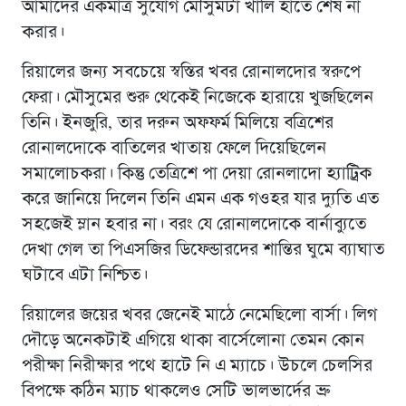
আমাদের একমাত্র সুযোগ মৌসুমটা খালি হাতে শেষ না
করার।
রিয়ালের জন্য সবচেয়ে স্বস্তির খবর রোনালদোর স্বরুপে
ফেরা। মৌসুমের শুরু থেকেই নিজেকে হারায়ে খুজছিলেন
তিনি। ইনজুরি, তার দরুন অফফর্ম মিলিয়ে বত্রিশের
রোনালদোকে বাতিলের খাতায় ফেলে দিয়েছিলেন
সমালোচকরা। কিন্তু তেত্রিশে পা দেয়া রোনলাদো হ্যাট্রিক
করে জানিয়ে দিলেন তিনি এমন এক গওহর যার দ্যুতি এত
সহজেই ম্লান হবার না। বরং যে রোনালদোকে বার্নাব্যুতে
দেখা গেল তা পিএসজির ডিফেন্ডারদের শান্তির ঘুমে ব্যাঘাত
ঘটাবে এটা নিশ্চিত।
রিয়ালের জয়ের খবর জেনেই মাঠে নেমেছিলো বার্সা। লিগ
দৌড়ে অনেকটাই এগিয়ে থাকা বার্সেলোনা তেমন কোন
পরীক্ষা নিরীক্ষার পথে হাটে নি এ ম্যাচে। উচলে চেলসির
বিপক্ষে কঠিন ম্যাচ থাকলেও সেটি ভালভার্দের ভ্রু