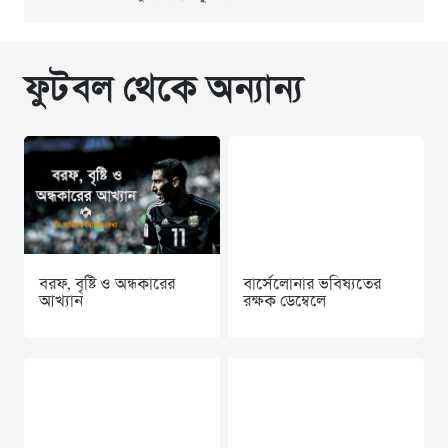
ফুটবল থেকে অন্যান্য
বরফ, বৃষ্টি ও অন্ধকারের
বার্সেলোনার ভবিষ্যতের
আখ্যান
রক্ষক ডেম্বেলে