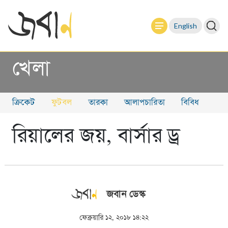
English
খেলা
ক্রিকেট
ফুটবল
তারকা
আলাপচারিতা
বিবিধ
রিয়ালের জয়, বার্সার ড্র
জবান ডেস্ক
ফেব্রুয়ারি ১২, ২০১৮ ১৪:২২