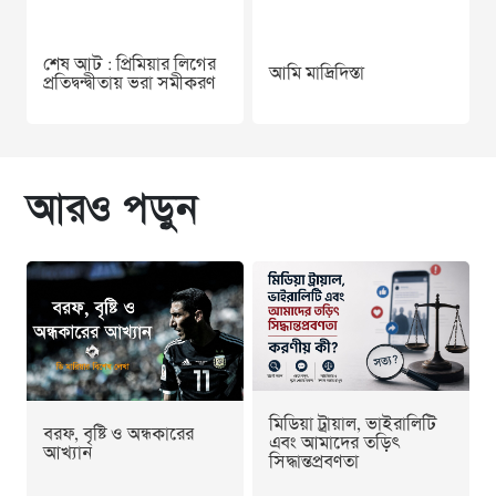
শেষ আট : প্রিমিয়ার লিগের
আমি মাদ্রিদিস্তা
প্রতিদ্বন্দ্বীতায় ভরা সমীকরণ
আরও পড়ুন
মিডিয়া ট্রায়াল, ভাইরালিটি
বরফ, বৃষ্টি ও অন্ধকারের
এবং আমাদের তড়িৎ
আখ্যান
সিদ্ধান্তপ্রবণতা