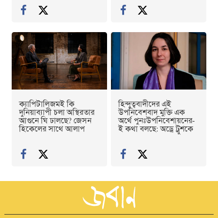
ক্যাপিটালিজমই কি
হিন্দুত্ববাদীদের এই
দুনিয়াব্যাপী চলা অস্থিরতার
উপনিবেশবাদ মুক্তি এক
আগুনে ঘি ঢালছে? জেসন
অর্থে পুনঃউপনিবেশায়নের-
হিকেলের সাথে আলাপ
ই কথা বলছে: অড্রে ট্রুশকে