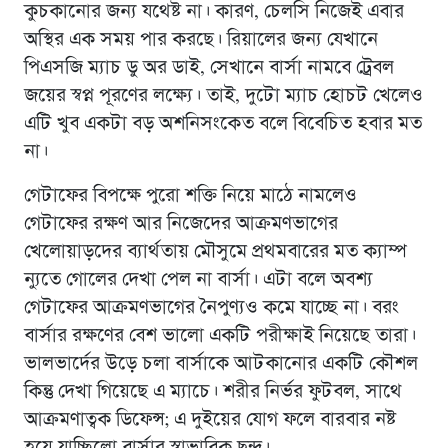
কুচকানোর জন্য যথেষ্ট না। কারণ, চেলসি নিজেই এবার
অস্থির এক সময় পার করছে। রিয়ালের জন্য যেখানে
পিএসজি ম্যাচ ডু অর ডাই, সেখানে বার্সা নামবে ট্রেবল
জয়ের স্বপ্ন পূরণের লক্ষ্যে। তাই, দুটো ম্যাচ হোচট খেলেও
এটি খুব একটা বড় অশনিসংকেত বলে বিবেচিত হবার মত
না।
গেটাফের বিপক্ষে পুরো শক্তি নিয়ে মাঠে নামলেও
গেটাফের রক্ষণ আর নিজেদের আক্রমণভাগের
খেলোয়াড়দের ব্যার্থতায় মৌসুমে প্রথমবারের মত ক্যাম্প
ন্যুতে গোলের দেখা পেল না বার্সা। এটা বলে অবশ্য
গেটাফের আক্রমণভাগের নৈপুণ্যও কমে যাচ্ছে না। বরং
বার্সার রক্ষণের বেশ ভালো একটি পরীক্ষাই নিয়েছে তারা।
ভালভার্দের উড়ে চলা বার্সাকে আটকানোর একটি কৌশল
কিন্তু দেখা গিয়েছে এ ম্যাচে। শরীর নির্ভর ফুটবল, সাথে
আক্রমণাত্বক ডিফেন্স; এ দুইয়ের যোগ ফলে বারবার নষ্ট