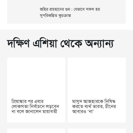
জহির রায়হানের গুম : যেভাবে সফল হয়
সুপরিকল্পিত কুচক্রান্ত
দক্ষিণ এশিয়া থেকে অন্যান্য
প্রিয়াঙ্কার পর এবার
মাসুদ আজহারকে নিষিদ্ধ
লোকসভা নির্বাচনে লড়বেন
করতে ব্যর্থ ভারত, চীনের
না বলে জানালেন মায়াবতী
আবারও ‘না’