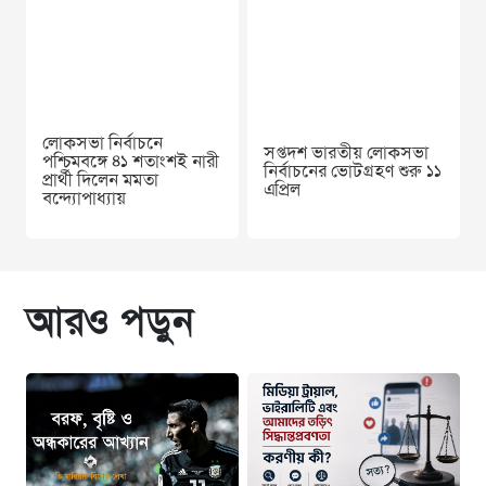
লোকসভা নির্বাচনে
সপ্তদশ ভারতীয় লোকসভা
পশ্চিমবঙ্গে ৪১ শতাংশই নারী
নির্বাচনের ভোটগ্রহণ শুরু ১১
প্রার্থী দিলেন মমতা
এপ্রিল
বন্দ্যোপাধ্যায়
আরও পড়ুন