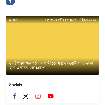
এজেন্ডা
সপ্তদশ ভারতীয় লোকসভা নির্বাচন ২০১৯
ভোটগ্রহণ শুরু হবে আগামী ১১ এপ্রিল। মোট সাত দফায়
হবে এবারের ভোটগ্রহণ
Socials