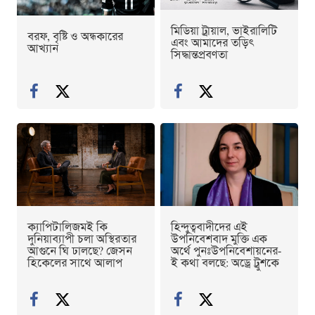
মিডিয়া ট্রায়াল, ভাইরালিটি
বরফ, বৃষ্টি ও অন্ধকারের
এবং আমাদের তড়িৎ
আখ্যান
সিদ্ধান্তপ্রবণতা
ক্যাপিটালিজমই কি
হিন্দুত্ববাদীদের এই
দুনিয়াব্যাপী চলা অস্থিরতার
উপনিবেশবাদ মুক্তি এক
আগুনে ঘি ঢালছে? জেসন
অর্থে পুনঃউপনিবেশায়নের-
হিকেলের সাথে আলাপ
ই কথা বলছে: অড্রে ট্রুশকে