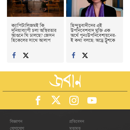
ক্যাপিটালিজমই কি
হিন্দুত্ববাদীদের এই
দুনিয়াব্যাপী চলা অস্থিরতার
উপনিবেশবাদ মুক্তি এক
আগুনে ঘি ঢালছে? জেসন
অর্থে পুনঃউপনিবেশায়নের-
হিকেলের সাথে আলাপ
ই কথা বলছে: অড্রে ট্রুশকে
বিজ্ঞাপন
প্রতিবেদন
যোগাযোগ
মতামত