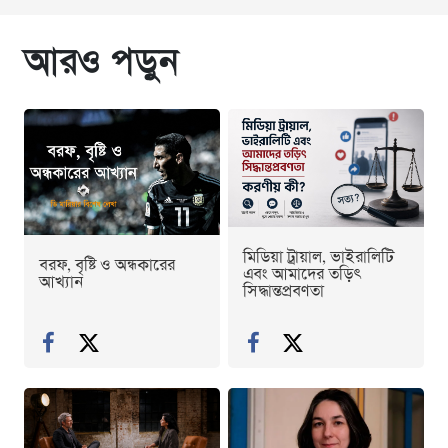
আরও পড়ুন
মিডিয়া ট্রায়াল, ভাইরালিটি
বরফ, বৃষ্টি ও অন্ধকারের
এবং আমাদের তড়িৎ
আখ্যান
সিদ্ধান্তপ্রবণতা