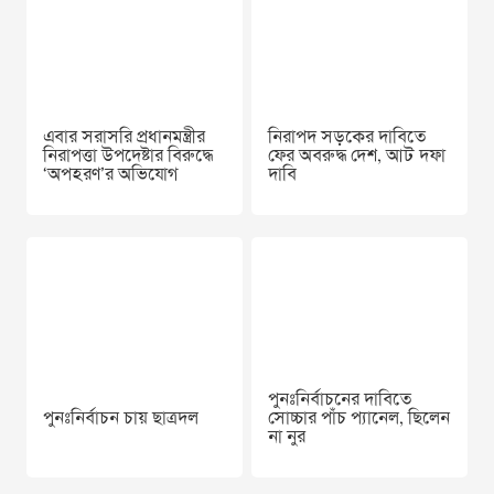
এবার সরাসরি প্রধানমন্ত্রীর
নিরাপদ সড়কের দাবিতে
নিরাপত্তা উপদেষ্টার বিরুদ্ধে
ফের অবরুদ্ধ দেশ, আট দফা
‘অপহরণ’র অভিযোগ
দাবি
পুনঃনির্বাচনের দাবিতে
পুনঃনির্বাচন চায় ছাত্রদল
সোচ্চার পাঁচ প্যানেল, ছিলেন
না নুর