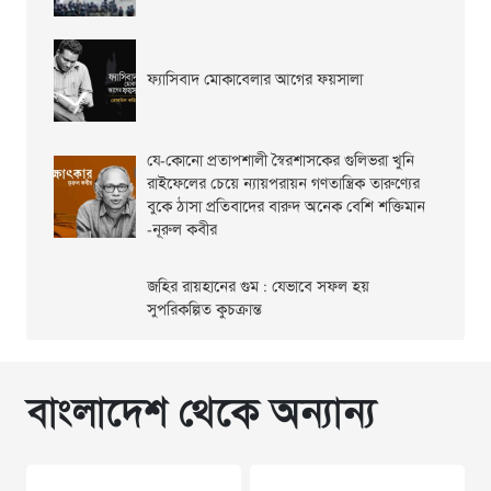
ফ্যাসিবাদ মোকাবেলার আগের ফয়সালা
যে-কোনো প্রতাপশালী স্বৈরশাসকের গুলিভরা খুনি
রাইফেলের চেয়ে ন্যায়পরায়ন গণতান্ত্রিক তারুণ্যের
বুকে ঠাসা প্রতিবাদের বারুদ অনেক বেশি শক্তিমান
-নূরুল কবীর
জহির রায়হানের গুম : যেভাবে সফল হয়
সুপরিকল্পিত কুচক্রান্ত
বাংলাদেশ থেকে অন্যান্য