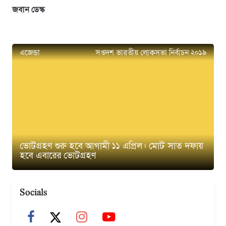
জবান ডেস্ক
এজেন্ডা
সপ্তদশ ভারতীয় লোকসভা নির্বাচন ২০১৯
ভোটগ্রহণ শুরু হবে আগামী ১১ এপ্রিল। মোট সাত দফায়
হবে এবারের ভোটগ্রহণ
Socials