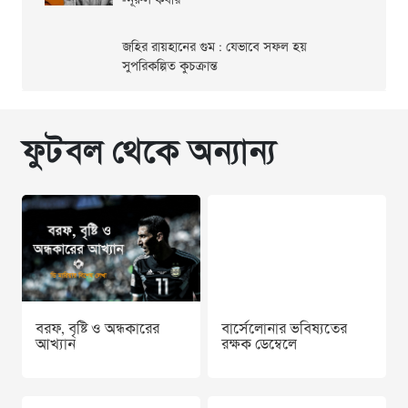
-নূরুল কবীর
জহির রায়হানের গুম : যেভাবে সফল হয়
সুপরিকল্পিত কুচক্রান্ত
ফুটবল থেকে অন্যান্য
বরফ, বৃষ্টি ও অন্ধকারের
বার্সেলোনার ভবিষ্যতের
আখ্যান
রক্ষক ডেম্বেলে