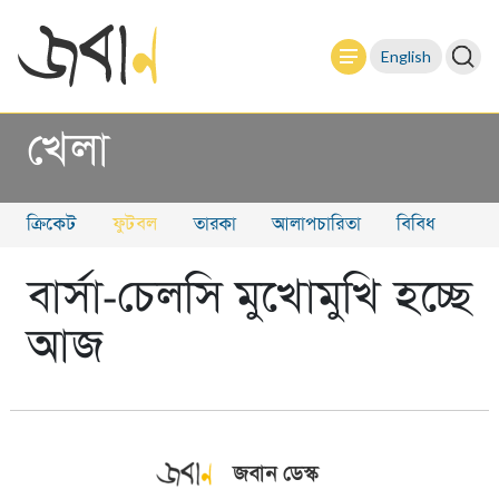
English
খেলা
ক্রিকেট
ফুটবল
তারকা
আলাপচারিতা
বিবিধ
বার্সা-চেলসি মুখোমুখি হচ্ছে
আজ
জবান ডেস্ক