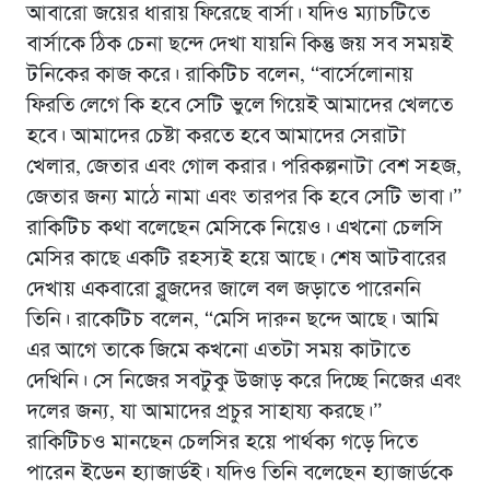
আবারো জয়ের ধারায় ফিরেছে বার্সা। যদিও ম্যাচটিতে
বার্সাকে ঠিক চেনা ছন্দে দেখা যায়নি কিন্তু জয় সব সময়ই
টনিকের কাজ করে। রাকিটিচ বলেন, “বার্সেলোনায়
ফিরতি লেগে কি হবে সেটি ভুলে গিয়েই আমাদের খেলতে
হবে। আমাদের চেষ্টা করতে হবে আমাদের সেরাটা
খেলার, জেতার এবং গোল করার। পরিকল্পনাটা বেশ সহজ,
জেতার জন্য মাঠে নামা এবং তারপর কি হবে সেটি ভাবা।”
রাকিটিচ কথা বলেছেন মেসিকে নিয়েও। এখনো চেলসি
মেসির কাছে একটি রহস্যই হয়ে আছে। শেষ আটবারের
দেখায় একবারো ব্লুজদের জালে বল জড়াতে পারেননি
তিনি। রাকেটিচ বলেন, “মেসি দারুন ছন্দে আছে। আমি
এর আগে তাকে জিমে কখনো এতটা সময় কাটাতে
দেখিনি। সে নিজের সবটুকু উজাড় করে দিচ্ছে নিজের এবং
দলের জন্য, যা আমাদের প্রচুর সাহায্য করছে।”
রাকিটিচও মানছেন চেলসির হয়ে পার্থক্য গড়ে দিতে
পারেন ইডেন হ্যাজার্ডই। যদিও তিনি বলেছেন হ্যাজার্ডকে