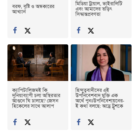
মিডিয়া ট্রায়াল, ভাইরালিটি
বরফ, বৃষ্টি ও অন্ধকারের
এবং আমাদের তড়িৎ
আখ্যান
সিদ্ধান্তপ্রবণতা
ক্যাপিটালিজমই কি
হিন্দুত্ববাদীদের এই
দুনিয়াব্যাপী চলা অস্থিরতার
উপনিবেশবাদ মুক্তি এক
আগুনে ঘি ঢালছে? জেসন
অর্থে পুনঃউপনিবেশায়নের-
হিকেলের সাথে আলাপ
ই কথা বলছে: অড্রে ট্রুশকে