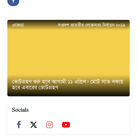
এজেন্ডা
সপ্তদশ ভারতীয় লোকসভা নির্বাচন ২০১৯
ভোটগ্রহণ শুরু হবে আগামী ১১ এপ্রিল। মোট সাত দফায়
হবে এবারের ভোটগ্রহণ
Socials