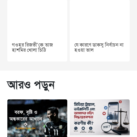
গওহর রিজভী’কে তাজ
যে কারণে ডাকসু নির্বাচন না
হাশমির খোলা চিঠি
হওয়া ভাল
আরও পড়ুন