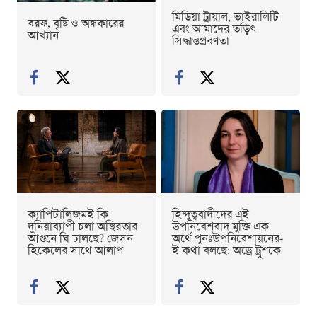
মিডিয়া ট্রায়াল, ভাইরালিটি
বরফ, বৃষ্টি ও অন্ধকারের
এবং আমাদের তড়িৎ
আখ্যান
সিদ্ধান্তপ্রবণতা
ক্যাপিটালিজমই কি
হিন্দুত্ববাদীদের এই
দুনিয়াব্যাপী চলা অস্থিরতার
উপনিবেশবাদ মুক্তি এক
আগুনে ঘি ঢালছে? জেসন
অর্থে পুনঃউপনিবেশায়নের-
হিকেলের সাথে আলাপ
ই কথা বলছে: অড্রে ট্রুশকে