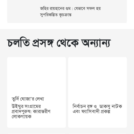
জহির রায়হানের গুম : যেভাবে সফল হয়
সুপরিকল্পিত কুচক্রান্ত
চলতি প্রসঙ্গ থেকে অন্যান্য
তুর্দি ঘোজা’র লেখা
উইঘুর সংগ্রামের
নির্বাচন রঙ্গ ও ডাকসু নাটক
প্রবাদপুরুষ: কারান্তরীণ
এবং ফ্যাসিবাদী প্রকল্প
লোকগায়ক