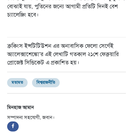
বোঝাই যায়, পুতিনের জন্যে আগামী প্রতিটি দিনই বেশ
চ্যালেঞ্জিং হবে।
ব্রুকিংস ইন্সটিটিউশন এর অনাবাসিক ফেলো সের্গেই
অ্যালেক্সাশেঙ্কো’র এই লেখাটি গতকাল ২১শে ফেব্রুয়ারি
প্রোজেক্ট সিন্ডিকেট এ প্রকাশিত হয়।
মতামত
বিশ্বরাজনীতি
মিনহাজ আমান
সম্পাদনা সহযোগী, জবান।