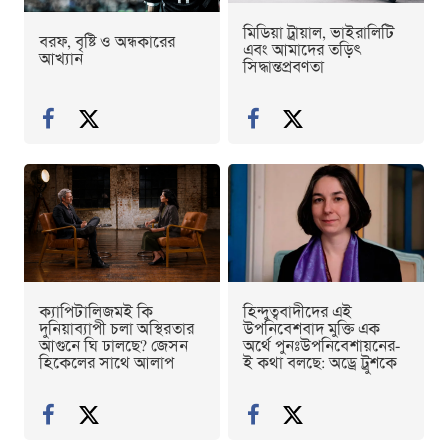
মিডিয়া ট্রায়াল, ভাইরালিটি
বরফ, বৃষ্টি ও অন্ধকারের
এবং আমাদের তড়িৎ
আখ্যান
সিদ্ধান্তপ্রবণতা
ক্যাপিটালিজমই কি
হিন্দুত্ববাদীদের এই
দুনিয়াব্যাপী চলা অস্থিরতার
উপনিবেশবাদ মুক্তি এক
আগুনে ঘি ঢালছে? জেসন
অর্থে পুনঃউপনিবেশায়নের-
হিকেলের সাথে আলাপ
ই কথা বলছে: অড্রে ট্রুশকে