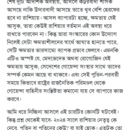
শেষ দুটি আদর্শিক অবস্থায়, আসলে কট্টরবাদী শাসক
আসছে নাকি উদারবাদী আসছে তাতে খুব বেশি হেরফের
হবে না রাশিয়ায়। আসল ব্যাপারটা হচ্ছে, ক্ষমতায় যেই
আসুক, তারা কেউই রাশিয়ার বর্তমান এই অবস্থা ধরে
রাখতে পারবেন না। কিন্তু তারা সংস্কারের কোন উদ্যোগ
নিলেই সেটা ক্ষমতাশীলদের স্বার্থে আঘাত হানতে পারে,
সেটি ক্ষমতার ভারসাম্যে ব্যাপক প্রভাব ফেলবে। এমনকি
এটিও অস্পষ্ট যে, মেদভেদেভ অথবা রোগোজিন যেই
ক্ষমতায় আসুক, সেদেশের গোয়েন্দা সংস্থার সাথে তাদের
সম্পর্ক কেমন আছে বা থাকবে। এবং সেই পুতিন-পরবর্তী
সময়ে কিভাবে রাষ্ট্রের রাজনৈতিক পরিমণ্ডল থেকে
গোয়েন্দা বাহিনীর সংশ্লিষ্টতা কমানো যায় সে ব্যাপারে কাজ
করবে।
আমি ধরে নিচ্ছিনা আসলে এই চারটির কোনটি ঘটবেই।
কিন্তু প্রশ্ন থেকেই যাবে- ২০২৪ সালে রাশিয়ার নেতৃত্ব কে
নেবে, পুতিন বা পুতিনের কেউ? বা যাই হোক। এতটুকু তো