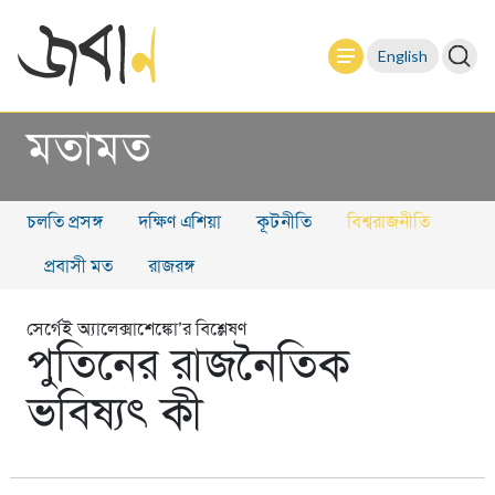
English
মতামত
চলতি প্রসঙ্গ
দক্ষিণ এশিয়া
কূটনীতি
বিশ্বরাজনীতি
প্রবাসী মত
রাজরঙ্গ
সের্গেই অ্যালেক্সাশেঙ্কো’র বিশ্লেষণ
পুতিনের রাজনৈতিক
ভবিষ্যৎ কী