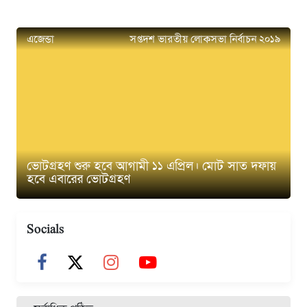
এজেন্ডা
সপ্তদশ ভারতীয় লোকসভা নির্বাচন ২০১৯
ভোটগ্রহণ শুরু হবে আগামী ১১ এপ্রিল। মোট সাত দফায়
হবে এবারের ভোটগ্রহণ
Socials