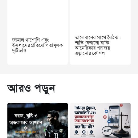
তালেবানের সাথে বৈঠক :
জামাল খাশোগি এবং
শান্তি ফেরানো নাকি
ইসলামের প্রতিযোগিতামূলক
আমেরিকার পরাজয়
দৃষ্টিভঙ্গি
এড়ানোর কৌশল
আরও পড়ুন