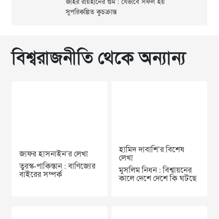
জহির রায়হানের গুম : যেভাবে সফল হয়
সুপরিকল্পিত কুচক্রান্ত
বিশ্বরাজনীতি থেকে অন্যান্য
হামিদ দাবাশি’র বিশেষ
জাফর হাসনাইন’র লেখা
লেখা
তুরস্ক-পাকিস্তান : বাণিজ্যের
মুসলিম নিধন : বিশ্বায়নের
বাইরের সম্পর্ক
কালে দেশে দেশে কি ঘটছে