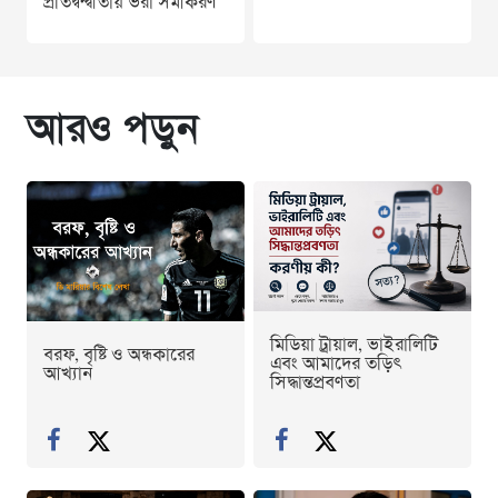
প্রতিদ্বন্দ্বীতায় ভরা সমীকরণ
আরও পড়ুন
মিডিয়া ট্রায়াল, ভাইরালিটি
বরফ, বৃষ্টি ও অন্ধকারের
এবং আমাদের তড়িৎ
আখ্যান
সিদ্ধান্তপ্রবণতা