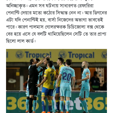
অনিচ্ছাকৃত। এমন সব ঘটনায় সাধারণত রেফারিরা
পেনাল্টি দেয়ার মতো কঠোর সিদ্ধান্ত নেন না। আর ডিগনের
এটা যদি পেনাল্টিই হয়, বার্সা নিজেদের অভাগা ভাবতেই
পারে। কারণ পালমাস গোলরক্ষরক চিচিজোলা বক্স থেকে
বের হয়ে এসে যে বলটি থামিয়েছিলেন সেটি তে তার প্রাপ্য
ছিলো লাল কার্ড।