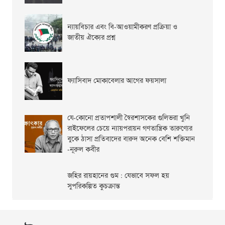
ন্যায়বিচার এবং বি-আওয়ামীকরণ প্রক্রিয়া ও
জাতীয় ঐক্যের প্রশ্ন
ফ্যাসিবাদ মোকাবেলার আগের ফয়সালা
যে-কোনো প্রতাপশালী স্বৈরশাসকের গুলিভরা খুনি
রাইফেলের চেয়ে ন্যায়পরায়ন গণতান্ত্রিক তারুণ্যের
বুকে ঠাসা প্রতিবাদের বারুদ অনেক বেশি শক্তিমান
-নূরুল কবীর
জহির রায়হানের গুম : যেভাবে সফল হয়
সুপরিকল্পিত কুচক্রান্ত