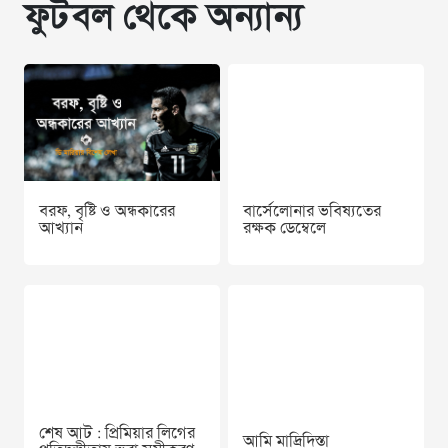
ফুটবল থেকে অন্যান্য
বরফ, বৃষ্টি ও অন্ধকারের
বার্সেলোনার ভবিষ্যতের
আখ্যান
রক্ষক ডেম্বেলে
শেষ আট : প্রিমিয়ার লিগের
আমি মাদ্রিদিস্তা