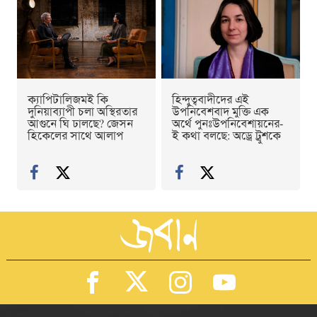
ক্যাপিটালিজমই কি
হিন্দুত্ববাদীদের এই
দুনিয়াব্যাপী চলা অস্থিরতার
উপনিবেশবাদ মুক্তি এক
আগুনে ঘি ঢালছে? জেসন
অর্থে পুনঃউপনিবেশায়নের-
হিকেলের সাথে আলাপ
ই কথা বলছে: অড্রে ট্রুশকে