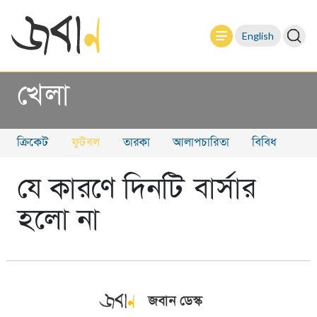
English
খেলা
ক্রিকেট
ফুটবল
তারকা
আলাপচারিতা
বিবিধ
যে কারণে দিনটি বার্সার
হলো না
জবান ডেস্ক