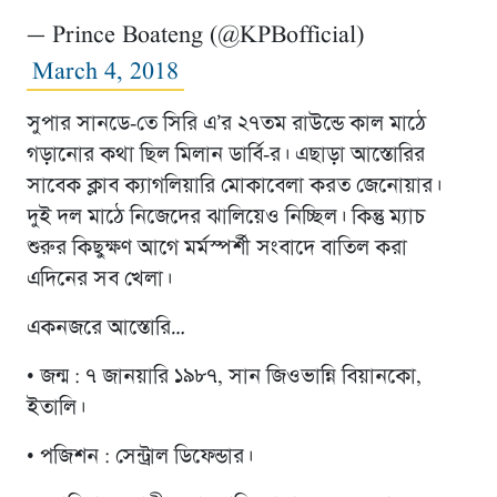
— Prince Boateng (@KPBofficial)
March 4, 2018
সুপার সানডে-তে সিরি এ’র ২৭তম রাউন্ডে কাল মাঠে
গড়ানোর কথা ছিল মিলান ডার্বি-র। এছাড়া আস্তোরির
সাবেক ক্লাব ক্যাগলিয়ারি মোকাবেলা করত জেনোয়ার।
দুই দল মাঠে নিজেদের ঝালিয়েও নিচ্ছিল। কিন্তু ম্যাচ
শুরুর কিছুক্ষণ আগে মর্মস্পর্শী সংবাদে বাতিল করা
এদিনের সব খেলা।
একনজরে আস্তোরি…
• জন্ম : ৭ জানয়ারি ১৯৮৭, সান জিওভান্নি বিয়ানকো,
ইতালি।
• ‎পজিশন : সেন্ট্রাল ডিফেন্ডার।