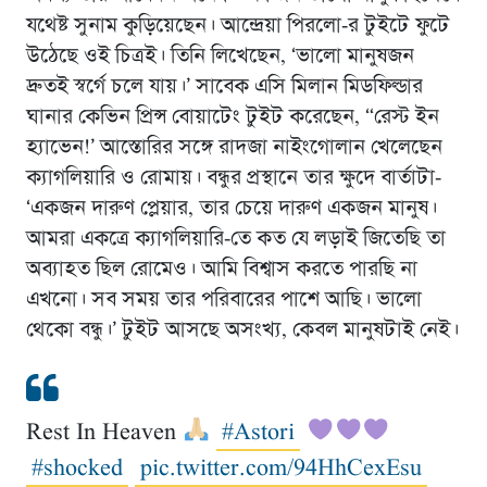
যথেষ্ট সুনাম কুড়িয়েছেন। আন্দ্রেয়া পিরলো-র টুইটে ফুটে
উঠেছে ওই চিত্রই। তিনি লিখেছেন, ‘ভালাে মানুষজন
দ্রুতই স্বর্গে চলে যায়।’ সাবেক এসি মিলান মিডফিল্ডার
ঘানার কেভিন প্রিন্স বোয়াটেং টুইট করেছেন, “রেস্ট ইন
হ্যাভেন!’ আস্তোরির সঙ্গে রাদজা নাইংগোলান খেলেছেন
ক্যাগলিয়ারি ও রোমায়। বন্ধুর প্রস্থানে তার ক্ষুদে বার্তাটা-
‘একজন দারুণ প্লেয়ার, তার চেয়ে দারুণ একজন মানুষ।
আমরা একত্রে ক্যাগলিয়ারি-তে কত যে লড়াই জিতেছি তা
অব্যাহত ছিল রোমেও। আমি বিশ্বাস করতে পারছি না
এখনো। সব সময় তার পরিবারের পাশে আছি। ভালাে
থেকো বন্ধু।’ টুইট আসছে অসংখ্য, কেবল মানুষটাই নেই।
Rest In Heaven
#Astori
#shocked
pic.twitter.com/94HhCexEsu