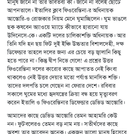
মানুষ জানে না তার ভবিতব্য কী। জানে না বলেই ছোটে
আপনতালে। ইতালির ক্লাব ফিওরেন্তিনা-র অধিনায়ক
আস্তোরি-ও রোজকার নিয়ম মেনে ঘুমাচ্ছিলেন। ঘুম ভাঙলে
ছক কষবেন অ্যাওয়ে ম্যাচে কীভাবে হারানো যায়
উদিনেসে-কে। একটি দলের চালিকাশক্তি অধিনায়ক। আর
তিনি যদি হন ছয় ফিট দুই ইঞ্চি উচ্চতার বিশালদেহী, দক্ষ
ডিফেন্ডার তাহলে দলের জন্য এর চেয়ে বড় জ্বালানি কিছু
হতে পারে না। কিন্তু দ্বীপ নিভে গেলে! এ প্রশ্নের উত্তর
ফিওরেন্তিনা দলের কারোর কাছে আপাতত নেই কিংবা
থাকলেও নেই উত্তর দেয়ার মতাে পর্যাপ্ত মানসিক শক্তি।
তাদের দলপতি চলে গেছেন না ফেরার দেশে। রবিবার
সকালে ঘুমের মধ্যে হৃদযন্ত্রের ক্রিয়া বন্ধ হয়ে মৃত্যুবরণ
করেন ইতালি ও ফিওরেন্তিনার ডিফেন্ডার ডেভিড আস্তোরি।
আমাদের কাছে ডেভিড আস্তোরি তেমন আহামরি কেউ
নন। ফুটবলেরও তেমন বড় নাম নয়। সতীর্থদের কাছে
অবশ্য তার আবেদন অনেক। একজন ভালো মানুষ হিসেবে