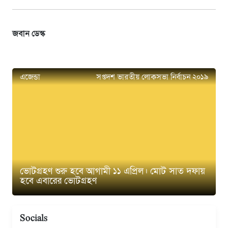
জবান ডেস্ক
এজেন্ডা
সপ্তদশ ভারতীয় লোকসভা নির্বাচন ২০১৯
ভোটগ্রহণ শুরু হবে আগামী ১১ এপ্রিল। মোট সাত দফায়
হবে এবারের ভোটগ্রহণ
Socials