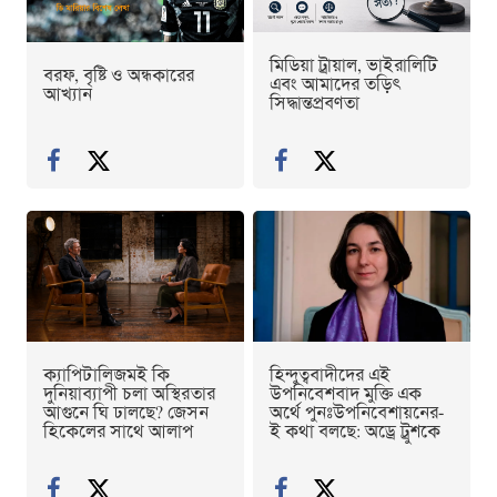
মিডিয়া ট্রায়াল, ভাইরালিটি
বরফ, বৃষ্টি ও অন্ধকারের
এবং আমাদের তড়িৎ
আখ্যান
সিদ্ধান্তপ্রবণতা
ক্যাপিটালিজমই কি
হিন্দুত্ববাদীদের এই
দুনিয়াব্যাপী চলা অস্থিরতার
উপনিবেশবাদ মুক্তি এক
আগুনে ঘি ঢালছে? জেসন
অর্থে পুনঃউপনিবেশায়নের-
হিকেলের সাথে আলাপ
ই কথা বলছে: অড্রে ট্রুশকে