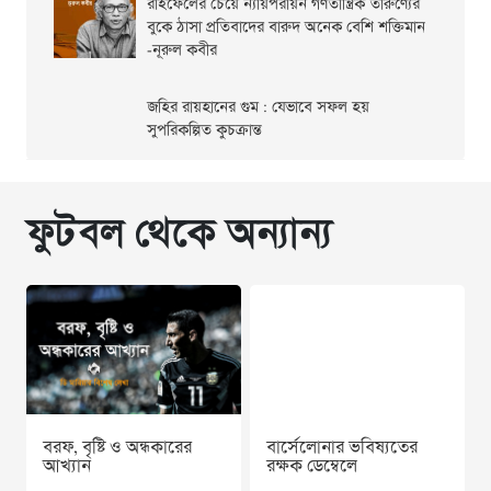
রাইফেলের চেয়ে ন্যায়পরায়ন গণতান্ত্রিক তারুণ্যের
বুকে ঠাসা প্রতিবাদের বারুদ অনেক বেশি শক্তিমান
-নূরুল কবীর
জহির রায়হানের গুম : যেভাবে সফল হয়
সুপরিকল্পিত কুচক্রান্ত
ফুটবল থেকে অন্যান্য
বরফ, বৃষ্টি ও অন্ধকারের
বার্সেলোনার ভবিষ্যতের
আখ্যান
রক্ষক ডেম্বেলে