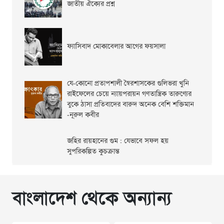
জাতীয় ঐক্যের প্রশ্ন
ফ্যাসিবাদ মোকাবেলার আগের ফয়সালা
যে-কোনো প্রতাপশালী স্বৈরশাসকের গুলিভরা খুনি
রাইফেলের চেয়ে ন্যায়পরায়ন গণতান্ত্রিক তারুণ্যের
বুকে ঠাসা প্রতিবাদের বারুদ অনেক বেশি শক্তিমান
-নূরুল কবীর
জহির রায়হানের গুম : যেভাবে সফল হয়
সুপরিকল্পিত কুচক্রান্ত
বাংলাদেশ থেকে অন্যান্য