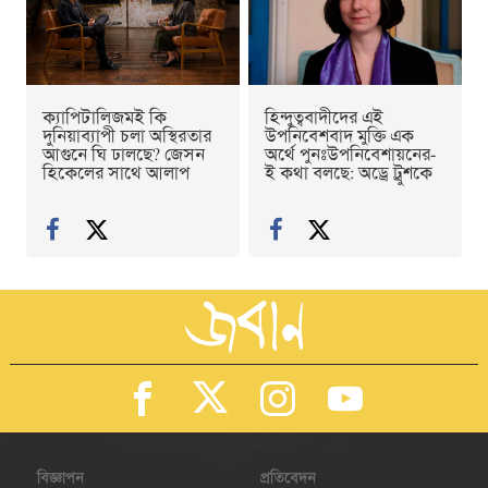
ক্যাপিটালিজমই কি
হিন্দুত্ববাদীদের এই
দুনিয়াব্যাপী চলা অস্থিরতার
উপনিবেশবাদ মুক্তি এক
আগুনে ঘি ঢালছে? জেসন
অর্থে পুনঃউপনিবেশায়নের-
হিকেলের সাথে আলাপ
ই কথা বলছে: অড্রে ট্রুশকে
বিজ্ঞাপন
প্রতিবেদন