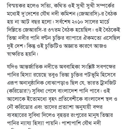
বিস্ময়কর হলেও সত্যি, কথিত ওই সুখী সুখী সম্পর্কের
মধ্যেই দু’দেশের যৌথ নদী কমিশন (জেআরসি)-র বৈঠক
হয় না আট বছর হলো। সর্বশেষ ২০১০ সালের মার্চে
দিল্লিতে জেআরসি-র ৩৭তম বৈঠক হয়েছিল। ওই বৈঠকেই
তিস্তা নদীর পানি বণ্টন চুক্তির ব্যাপারে ঐকমত্যে এসেছিল
দুই দেশ। কিন্তু ওই চুক্তিটিও অজ্ঞাত কারণে আজও
স্বাক্ষরিত হয়নি।
যদিও আন্তর্জাতিক নদীতে অববাহিকা সংশ্লিষ্ট সবপক্ষের
পানির হিস্যা রয়েছে তবুও তিস্তা চুক্তির পটভূমি হিসেবে
এরূপ অনানুষ্ঠানিক বোঝাপড়াও ছিল যে, ভারত ট্রানজিট
(করিডোর?) সুবিধা পেলে বাংলাদেশ পানি পাবে। ওই
আলোকে ইতোমধ্যে বৃহৎ প্রতিবেশীকে বাংলাদেশ স্থল ও
নৌ করিডাের এবং তাদের প্রত্যাশা অনুযায়ী বন্দর
ব্যবহারের সুবিধা দিলেও বৃহত্তর রংপুরের মানুষ তিস্তার
পানির ন্যায্য হিস্যা পায়নি। পাশাপাশি যৌথ নদী