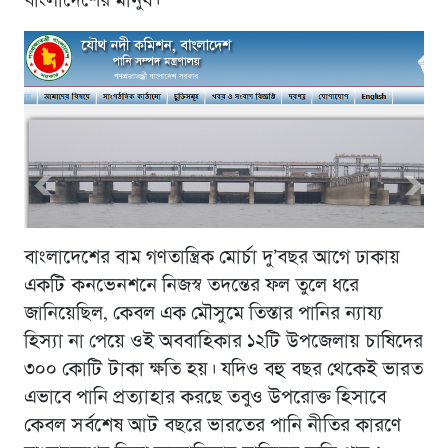
বাংলাদেশের মানুষ।
বাংলাদেশের বাম গণতান্ত্রিক মোর্চা দু’বছর আগে ঢাকায়
একটি কনভেনশনে নিজস্ব তদন্তের ফল তুলে ধরে
জানিয়েছিল, কেবল এক মৌসুমে তিস্তার পানির ন্যায্য
হিস্যা না পেয়ে ওই অববাহিকার ১২টি উপজেলায় চাষিদের
৩০০ কোটি টাকা ক্ষতি হয়। যদিও বহু বছর থেকেই ভারত
এভাবে পানি প্রত্যাহার করছে তবুও উপরোক্ত হিসাবে
কেবল সর্বশেষ আট বছরে ভারতের পানি নীতির কারণে