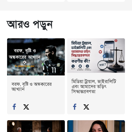
আরও পড়ুন
মিডিয়া ট্রায়াল, ভাইরালিটি
বরফ, বৃষ্টি ও অন্ধকারের
এবং আমাদের তড়িৎ
আখ্যান
সিদ্ধান্তপ্রবণতা