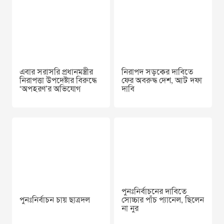
এবার সরাসরি প্রধানমন্ত্রীর
নিরাপদ সড়কের দাবিতে
নিরাপত্তা উপদেষ্টার বিরুদ্ধে
ফের অবরুদ্ধ দেশ, আট দফা
‘অপহরণ’র অভিযোগ
দাবি
পুনঃনির্বাচনের দাবিতে
পুনঃনির্বাচন চায় ছাত্রদল
সোচ্চার পাঁচ প্যানেল, ছিলেন
না নুর