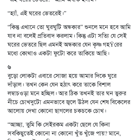
“হ্যাঁ, এই ঘরের ভেতরেই।”
“কিন্তু এখানে তো ঘুরঘুটি অন্ধকার” শুনলে মনে হবে আমি
যাব না বলেই প্রতিবাদ করলাম। কিন্তু এটা সত্যি যে সেই
ঘরের ভেতরে ছিল এমনই অন্ধকার যেন কৃষ্ণ গহŸরের
মধ্যে কোথাও একটা ফুটো করে তাকিয়ে আছি।
৬
বুড়ো লোকটা এবারে সোজা হয়ে আমার দিকে ঘুরে
দাঁড়াল। তখন কেন যেন হঠাৎ করে তাকে বিশাল
লম্বাচওড়া মনে হচ্ছিল। আর ঠিক তখনই তার ঘন ভুরুর
নীচে চোখদুটো এমনভাবে জ্বলে উঠল যেন শেষ বিকেলের
আলোয় দেখা কোনো ছাগলের চকচকে চোখ।
“আচ্ছা, তুমি কি সেইরকম একটা ছেলে যে কিনা
সবকিছুতেই কোনো না কোনো খুঁত খুঁজে পায়? মানে,