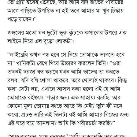
তো প্রায় হয়েই এসেছে, আর আমি যদি রাতের খাবারের
আগে বাড়িতে উপস্থিত না হই তবে আমার মা খুব চিন্তায়
পড়ে যাবেন।”
জঙ্গলের মতো ঘন দুটো ভুরু কুঁচকে কপালের উপরে এক
লাইনে নিয়ে এল বুড়ো লোকটা।
“লাইব্রেরি কখন বন্ধ হবে সে নিয়ে তোমাকে ভাবতে হবে
না” খানিকটা রেগে গিয়ে উচ্চারণ করলেন তিনি। “ওরা
তখনই দরজা বন্ধ করবে যখন আমি তাদের তা করতে
বলব। যদি বলি খোলা থাকবে, তবে খোলাই থাকবে। কিন্তু
কথা সেটা নয়, এখানে আসল কথা হলো এই যে আমি
তোমাকে বইগুলো পড়ার জন্য এত সাহায্য করছি, তার
কোনো মূল্য তোমার কাছে আছে কি নেই? তুমি কী মনে
করো, প্রচন্ড ভারি এই তিনটা বই আমি আমার নিজের জন্য
এই ঘরে বয়ে আনলাম? আমি কি শরীরচর্চা করছি?”
“মাফ করবেন, মাফ করবেন” আমি তাড়াতাড়ি তার কাছে