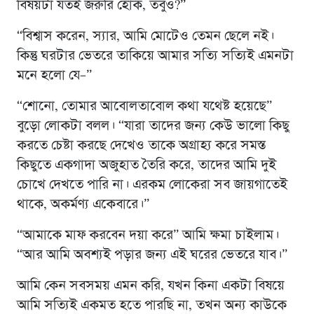
বিষয়টা যতই জরুরি হোক, তবুও?”
“বিশ্বাস করেন, স্যার, আমি মোটেও তেমন ছেলে নই।
কিন্তু ঘরটার ভেতরে তাকিয়ে আমার সত্যি সত্যিই এমনটা
মনে হলো যে–”
“শোনো, তোমার আবোলতাবোল কথা যথেষ্ট হয়েছে”
বুড়ো লোকটা বলল। “যারা তাদের জন্য কেউ ভালো কিছু
করতে চেষ্টা করছে দেখেও তাকে অগ্রাহ্য করে সমস্ত
কিছুতে একগাদা অজুহাত তৈরি করে, তাদের আমি দুই
চোখে দেখতে পারি না। এরকম লোকেরা সব জায়গাতেই
থাকে, অকর্মণ্য একেবারে।”
“আমাকে মাফ করবেন দয়া করে” আমি ক্ষমা চাইলাম।
“আর আমি অবশ্যই পড়ার জন্য এই ঘরের ভেতরে যাব।”
আমি কেন সবসময় এমন করি, যখন কিনা একটা বিষয়ে
আমি সত্যিই একমত হতে পারছি না, তখন অন্য কাউকে