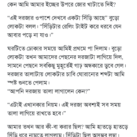
কেন আমি আমার ইচ্ছের উপরে জোর খাটাতে দিই?
“এই দরজার ওপাশে দেখবে একটা সিঁড়ি আছে” বুড়ো
লোকটা বলল। “সিঁড়িটার রেলিং টাইট করে ধরবে যেন
আবার পড়ে না যাও।”
ঘরটিতে ঢোকার সময়ে আমিই প্রথমে পা দিলাম। বুড়ো
লোকটা তখন আমাদের পেছনের দরজাটা লাগিয়ে দিল,
সামনে পেছনে সবকিছু মুহূর্তেই গাঢ় অন্ধকারে ডুবে গেল।
দরজার তালাটায় লোকটার চাবি ঘোরানোর শব্দটা আমি
স্পষ্ট শুনতে পেলাম।
“আপনি দরজায় তালা লাগালেন কেন?”
“এটাই এখানকার নিয়ম। এই দরজা অবশ্যই সব সময়
তালা লাগিয়ে রাখতে হবে।”
আমার তখন আর কী-বা করার ছিল? আমি হাতড়ে হাতড়ে
সিঁড়ি ধরে নামতে লাগলাম। সিঁড়িটা ছিল অসম্ভব লম্বা।