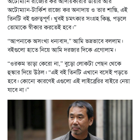
অটোম্যান রাজ্যের কর আদায়কারীর ডায়রি আর
অটোম্যান-টার্কিশ রাজ্যে কর অনাদায় ও তার শাস্তি, এই
তিনটি বই গুরুত্বপূর্ণ। খুবই চমৎকার সংগ্রহ কিন্তু, পড়লে
তোমাকে স্বীকার করতেই হবে।”
“আপনাকে অসংখ্য ধন্যবাদ,” আমি ভদ্রভাবে বললাম।
বইগুলো হাতে নিয়ে আমি দরজার দিকে এগোলাম।
“ওরকম তাড়া কেরো না,” বুড়ো লোকটা পেছন থেকে
হুঙ্কার দিয়ে উঠল। “এই বই তিনটি এখানে বসেই পড়তে
হবে। কোনো কারণেই এগুলো এই লাইব্রেরির বাইরে নেয়া
যাবে না।”