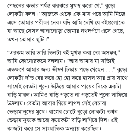
পেছনের কভার পর্যন্ত ঝরঝরে মুখস্থ করো গে,” বুড়ো
লোকটা বলল। “আজকে থেকে এক মাস পরে আমি নিজে
এসে তোমার পরীক্ষা নেব। যদি আমি দেখি যে বইগুলোতে
যা আছে সেসব আগাগোড়া তোমার নখদর্পণে এসে গেছে,
তখন তোমার ছুটি।”
“এরকম ভারি ভারি তিনটা বই মুখস্ত করা তো অসম্ভব,”
আমি কোনোরকমে বললাম। “আর আমার মা সত্যিই
এতক্ষণে আমার জন্য ভীষণ চিন্তায় পড়ে গেছেন . . .” বুড়ো
লোকটা দাঁত বের করে হো হো করে হাসল আর প্রায় সাথে
সাথেই বেতটা শূন্যে উঠিয়ে আমার পায়ের দিকে একটা
বাড়ি মারল। আমিও বাড়ি পড়তে না পড়তেই শূন্যে লাফিয়ে
উঠলাম। বেতটা আবার গিয়ে লাগল সেই বেচারা
ভেড়ামানুষের মুখে। রাগের চোটে বুড়ো লোকটা তখন
ভেড়ামানুষকে আরো কয়েকটা বাড়ি লাগিয়ে দিল। এই
কাজটা করে সে সাংঘাতিক অন্যায় করেছিল।