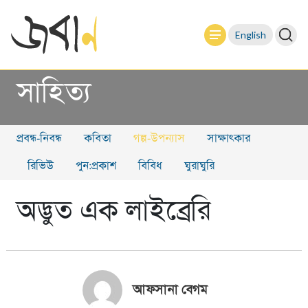
English
সাহিত্য
প্রবন্ধ-নিবন্ধ
কবিতা
গল্প-উপন্যাস
সাক্ষাৎকার
রিভিউ
পুন:প্রকাশ
বিবিধ
ঘুরাঘুরি
অদ্ভুত এক লাইব্রেরি
আফসানা বেগম