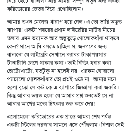
নিয়ে হেঁটে যাচ্ছিল। আর আমরা সম্পূর্ণ নতুন অন্য একটা
করিডোরের ভেতর দিয়ে এগোচ্ছিলাম।
আমার তখন মেজাজ খারাপ হয়ে গেল। এ তো ভারি অদ্ভুত
ব্যাপার! একটা শহরের প্রধান লাইব্রেরির মাটির নীচের
তলায় এমন ভয়ানক আর অদ্ভুতুড়ে গোলোকধাঁধা থাকবে
কেন? মানে আমি বলতে চাচ্ছিলাম, জনগণের জন্য
বানানো যে লাইব্রেরি সেখানে বরাবর টাকাপয়সার
টানাটানি লেগে থাকার কথা। তাই বিল্ডিং হবার কথা
ছোটোখাটো, যতটুকু না হলেই নয়। এরকম ঘোরালো
প্যাচালো গোলকধাঁধার তো প্রশ্নই ওঠে না। আমার মনে
হলো বুড়ো লোকটাকে এ ব্যাপারে জিজ্ঞাসা করা জরুরি।
কিন্তু আবার ভয়ও হলো যে আমার প্রশ্ন শুনতেই সে না
আবার আগের মতো চিৎকার শুরু করে দেয়!
এলোমেলো করিডোরের এক প্রান্তে আমরা শেষ পর্যন্ত
একটা স্টিলের দরজার সামনে এসে পৌঁছলাম। বিশাল সেই