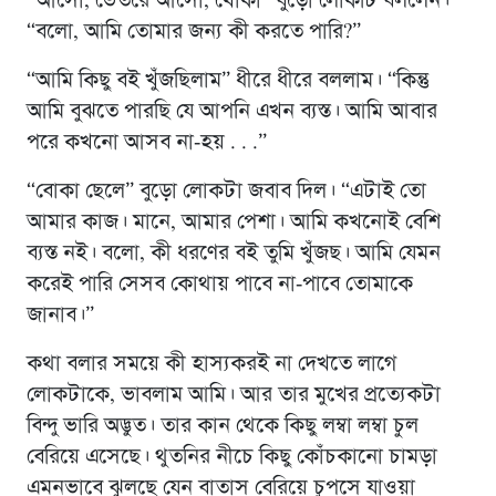
“আসো, ভেতরে আসো, খোকা” বুড়ো লোকটি বললেন।
“বলো, আমি তোমার জন্য কী করতে পারি?”
“আমি কিছু বই খুঁজছিলাম” ধীরে ধীরে বললাম। “কিন্তু
আমি বুঝতে পারছি যে আপনি এখন ব্যস্ত। আমি আবার
পরে কখনো আসব না-হয় . . .”
“বোকা ছেলে” বুড়ো লোকটা জবাব দিল। “এটাই তো
আমার কাজ। মানে, আমার পেশা। আমি কখনোই বেশি
ব্যস্ত নই। বলো, কী ধরণের বই তুমি খুঁজছ। আমি যেমন
করেই পারি সেসব কোথায় পাবে না-পাবে তোমাকে
জানাব।”
কথা বলার সময়ে কী হাস্যকরই না দেখতে লাগে
লোকটাকে, ভাবলাম আমি। আর তার মুখের প্রত্যেকটা
বিন্দু ভারি অদ্ভুত। তার কান থেকে কিছু লম্বা লম্বা চুল
বেরিয়ে এসেছে। থুতনির নীচে কিছু কোঁচকানো চামড়া
এমনভাবে ঝুলছে যেন বাতাস বেরিয়ে চুপসে যাওয়া