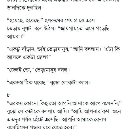
ডানদিকে দুলছিল।
“হয়েছে, হয়েছে,” হলরুমের শেষ প্রান্তে এসে
ভেড়ামানুষটা বলে উঠল। “জায়গামতো এসে পড়েছি
আমরা।”
“একটু দাঁড়ান, ভাই ভেড়ামানুষ,” আমি বললাম। “এটা কি
আসলে একটা জেল?”
“জেলই তো,” ভেড়ামানুষ বলল।
“একদম ঠিক ধরেছ,” বুড়ো লোকটা বলল।
৮
“এরকম কোনো কিছু তো আপনি আমাকে আগে বলেননি,”
বুড়ো লোকটাকে বললাম আমি। “আমি আপনার কথা শুনে
এতদূর পর্যন্ত হেঁটে এসেছি। আপনি আমাকে কেবল
বলেছিলেন পড়ার ঘরে যেতে হবে।”