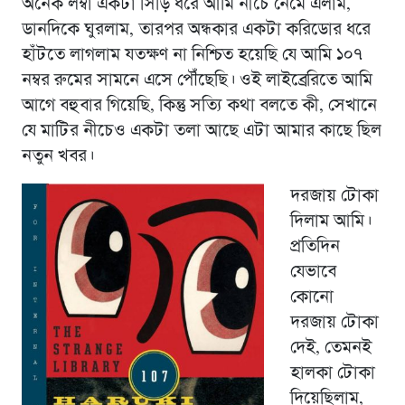
অনেক লম্বা একটা সিঁড়ি ধরে আমি নীচে নেমে এলাম,
ডানদিকে ঘুরলাম, তারপর অন্ধকার একটা করিডোর ধরে
হাঁটতে লাগলাম যতক্ষণ না নিশ্চিত হয়েছি যে আমি ১০৭
নম্বর রুমের সামনে এসে পৌঁছেছি। ওই লাইব্রেরিতে আমি
আগে বহুবার গিয়েছি, কিন্তু সত্যি কথা বলতে কী, সেখানে
যে মাটির নীচেও একটা তলা আছে এটা আমার কাছে ছিল
নতুন খবর।
দরজায় টোকা
দিলাম আমি।
প্রতিদিন
যেভাবে
কোনো
দরজায় টোকা
দেই, তেমনই
হালকা টোকা
দিয়েছিলাম,