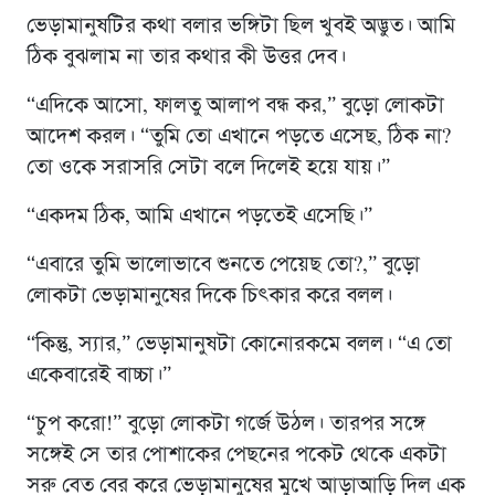
ভেড়ামানুষটির কথা বলার ভঙ্গিটা ছিল খুবই অদ্ভুত। আমি
ঠিক বুঝলাম না তার কথার কী উত্তর দেব।
“এদিকে আসো, ফালতু আলাপ বন্ধ কর,” বুড়ো লোকটা
আদেশ করল। “তুমি তো এখানে পড়তে এসেছ, ঠিক না?
তো ওকে সরাসরি সেটা বলে দিলেই হয়ে যায়।”
“একদম ঠিক, আমি এখানে পড়তেই এসেছি।”
“এবারে তুমি ভালোভাবে শুনতে পেয়েছ তো?,” বুড়ো
লোকটা ভেড়ামানুষের দিকে চিৎকার করে বলল।
“কিন্তু, স্যার,” ভেড়ামানুষটা কোনোরকমে বলল। “এ তো
একেবারেই বাচ্চা।”
“চুপ করো!” বুড়ো লোকটা গর্জে উঠল। তারপর সঙ্গে
সঙ্গেই সে তার পোশাকের পেছনের পকেট থেকে একটা
সরু বেত বের করে ভেড়ামানুষের মুখে আড়াআড়ি দিল এক