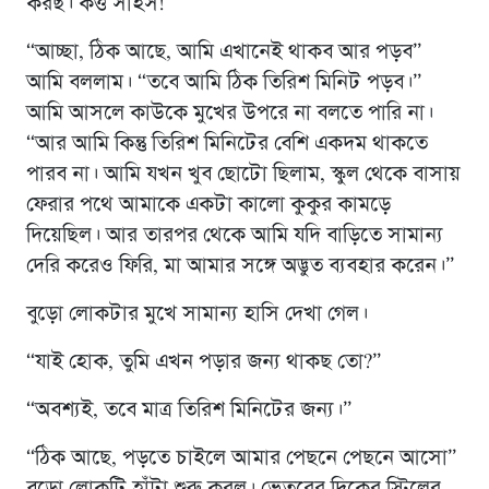
করছ। কত্ত সাহস!”
“আচ্ছা, ঠিক আছে, আমি এখানেই থাকব আর পড়ব”
আমি বললাম। “তবে আমি ঠিক তিরিশ মিনিট পড়ব।”
আমি আসলে কাউকে মুখের উপরে না বলতে পারি না।
“আর আমি কিন্তু তিরিশ মিনিটের বেশি একদম থাকতে
পারব না। আমি যখন খুব ছোটো ছিলাম, স্কুল থেকে বাসায়
ফেরার পথে আমাকে একটা কালো কুকুর কামড়ে
দিয়েছিল। আর তারপর থেকে আমি যদি বাড়িতে সামান্য
দেরি করেও ফিরি, মা আমার সঙ্গে অদ্ভুত ব্যবহার করেন।”
বুড়ো লোকটার মুখে সামান্য হাসি দেখা গেল।
“যাই হোক, তুমি এখন পড়ার জন্য থাকছ তো?”
“অবশ্যই, তবে মাত্র তিরিশ মিনিটের জন্য।”
“ঠিক আছে, পড়তে চাইলে আমার পেছনে পেছনে আসো”
বুড়ো লোকটি হাঁটা শুরু করল। ভেতরের দিকের স্টিলের