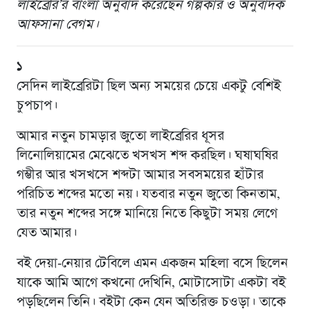
লাইব্রেরি’র বাংলা অনুবাদ করেছেন গল্পকার ও অনুবাদক
আফসানা বেগম।
১
সেদিন লাইব্রেরিটা ছিল অন্য সময়ের চেয়ে একটু বেশিই
চুপচাপ।
আমার নতুন চামড়ার জুতো লাইব্রেরির ধূসর
লিনোলিয়ামের মেঝেতে খসখস শব্দ করছিল। ঘষাঘষির
গম্ভীর আর খসখসে শব্দটা আমার সবসময়ের হাঁটার
পরিচিত শব্দের মতো নয়। যতবার নতুন জুতো কিনতাম,
তার নতুন শব্দের সঙ্গে মানিয়ে নিতে কিছুটা সময় লেগে
যেত আমার।
বই দেয়া-নেয়ার টেবিলে এমন একজন মহিলা বসে ছিলেন
যাকে আমি আগে কখনো দেখিনি, মোটাসোটা একটা বই
পড়ছিলেন তিনি। বইটা কেন যেন অতিরিক্ত চওড়া। তাকে