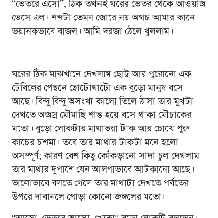
“ভেতরে এসো”, ঠিক তখনই ঘরের ভেতর থেকে আওয়াজ
ভেসে এল। শব্দটা তেমন জোরে নয় অথচ আমার কানে
ভয়ানকভাবে বাজল। আমি দরজা ঠেলে খুললাম।
ঘরের ঠিক মাঝখানে দেখলাম ছোট্ট আর পুরোনো এক
টেবিলের পেছনে ছোটোখাটো এক বুড়ো মানুষ বসে
আছে। বিন্দু বিন্দু অসংখ্য কালো তিলে ঠাসা তার মুখটা
দেখতে অজস্র মৌমাছি শান্ত হয়ে বসে থাকা মৌচাকের
মতো। বুড়ো লোকটার মাথাভরা টাক আর চোখে পুরু
কাচের চশমা। তবে তার মাথার টাকটা মনে হলো
অসম্পূর্ণ; কারণ বেশ কিছু কোঁকড়ানো সাদা চুল দেখলাম
তার মাথার দুপাশে যেন আলগাভাবে আটকানো আছে।
ভালোভাবে বলতে গেলে তার মাথাটা দেখতে পর্বতের
উপরে দাবানলে পোড়া কোনো জঙ্গলের মতো।