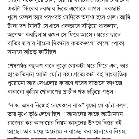
পেছন দিকে ঘুরে গেল, তারপর ঘরটির পেছনের দেয়ালের
একটা স্টিলের দরজার দিকে এগোতে লাগল। দরজাটা
খুলে ফেলল আর পরপরই সেদিকে অদৃশ্য হয়ে গেল। আমি
টানা দশ মিনিট সেখানে একভাবে দাঁড়িয়ে থাকলাম,
অপেক্ষা করছিলাম কখন সে ফিরে আসে। ঘরের ছাদে
বাতির ছায়ার নীচের দিকটায় কতকগুলো কালো পোকা
সমানে আঁচড় কাটছিল।
শেষপর্যন্ত বহুক্ষণ বাদে বুড়ো লোকটা ঘরে ফিরে এল, তার
হাতে তিনটা মোটা মোটা বই। প্রত্যেকটা বই সাংঘাতিক
পুরোনো আর সেগুলোর কারণে ঘরের বাতাসে কাগজে
বানানো কৃত্রিম গোলাপের প্রাচীন গন্ধ ছড়িয়ে পড়ল।
“নাও, এসব নিজেই দেখেশুনে নাও” বুড়ো লোকটা বলল,
তার মুখে তৃপ্তি লেগে ছিল। “আমাদের কাছে অটোম্যান
রাজ্যের কর আদায়ের নিয়ম কানুনের উপরে বিস্তর বই
আছে। তার মধ্যে অটোম্যান রাজ্যে কর আদায়ের নিয়ম,