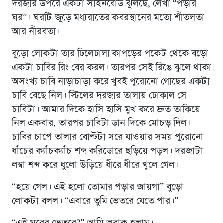
দরজার উপরে একটা সাইনবোর্ড ঝুলছে, লেখা “পড়ার
ঘর”। ঘরটি জুড়ে মধ্যরাতের কবরস্থানের মতো শীতলতা
আর নীরবতা।
বুড়ো লোকটা তার ঢিলেঢালা কাপড়ের পকেট থেকে বড়ো
একটা চাবির রিং বের করল। তারপর সেই রিঙে ঝুলে থাকা
অসংখ্য চাবি নাড়াচাড়া করে খুবই পুরোনো গোছের একটা
চাবি বেছে নিল। স্টিলের দরজার তালায় ঢোকাল সে
চাবিটা। আমার দিকে হাসি হাসি মুখ করে দ্রুত তাকিয়ে
নিল একবার, তারপর চাবিটা ডান দিকে মোচড় দিল।
চাবির চাপে তালার বোল্টটা সরে যাওয়ার সময় পুরোনো
ধাঁচের ক্যাঁচক্যাঁচ শব্দ করিডোরে ছড়িয়ে পড়ল। দরজাটা
লম্বা শব্দ করে ধুলো উড়িয়ে ধীরে ধীরে খুলে গেল।
“হয়ে গেল। এই হলো তোমার পড়ার জায়গা” বুড়ো
লোকটা বলল। “এবারে তুমি ভেতরে যেতে পার।”
“এই ঘরের ভেতরে?” আমি অবাক হলাম।