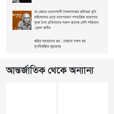
যে-কোনো প্রতাপশালী স্বৈরশাসকের গুলিভরা খুনি
রাইফেলের চেয়ে ন্যায়পরায়ন গণতান্ত্রিক তারুণ্যের
বুকে ঠাসা প্রতিবাদের বারুদ অনেক বেশি শক্তিমান
-নূরুল কবীর
জহির রায়হানের গুম : যেভাবে সফল হয়
সুপরিকল্পিত কুচক্রান্ত
আন্তর্জাতিক থেকে অন্যান্য