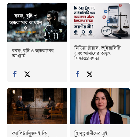
মিডিয়া ট্রায়াল, ভাইরালিটি
বরফ, বৃষ্টি ও অন্ধকারের
এবং আমাদের তড়িৎ
আখ্যান
সিদ্ধান্তপ্রবণতা
ক্যাপিটালিজমই কি
হিন্দুত্ববাদীদের এই