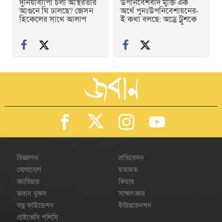
দুনিয়াব্যাপী চলা অস্থিরতার
উপনিবেশবাদ মুক্তি এক
আগুনে ঘি ঢালছে? জেসন
অর্থে পুনঃউপনিবেশায়নের-
হিকেলের সাথে আলাপ
ই কথা বলছে: অড্রে ট্রুশকে
বিজ্ঞাপন
প্রতিবেদন
যোগাযোগ
মতামত
ক্যারিয়ার
ফিচার
জবান বুকস
সাক্ষাৎকার
যত্ন ফাউন্ডেশন
ইন্টারভেনশন
প্রাইভেসি পলিসি