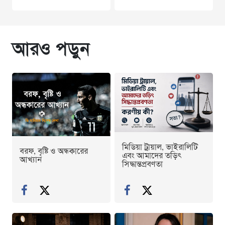
আরও পড়ুন
মিডিয়া ট্রায়াল, ভাইরালিটি
বরফ, বৃষ্টি ও অন্ধকারের
এবং আমাদের তড়িৎ
আখ্যান
সিদ্ধান্তপ্রবণতা