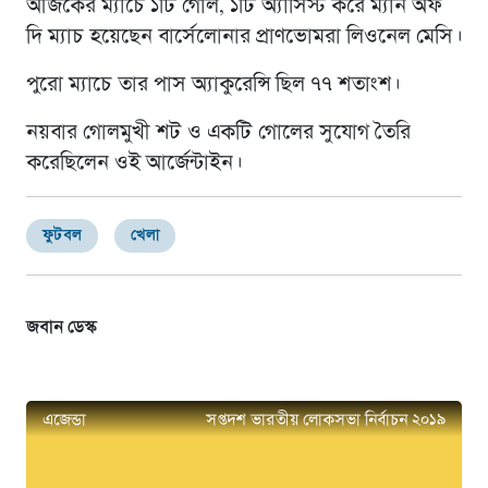
আজকের ম্যাচে ১টি গোল, ১টি অ্যাসিস্ট করে ম্যান অফ
দি ম্যাচ হয়েছেন বার্সেলোনার প্রাণভোমরা লিওনেল মেসি।
পুরো ম্যাচে তার পাস অ্যাকুরেন্সি ছিল ৭৭ শতাংশ।
নয়বার গোলমুখী শট ও একটি গোলের সুযোগ তৈরি
করেছিলেন ওই আর্জেন্টাইন।
ফুটবল
খেলা
জবান ডেস্ক
এজেন্ডা
সপ্তদশ ভারতীয় লোকসভা নির্বাচন ২০১৯