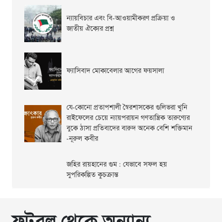
ন্যায়বিচার এবং বি-আওয়ামীকরণ প্রক্রিয়া ও
জাতীয় ঐক্যের প্রশ্ন
ফ্যাসিবাদ মোকাবেলার আগের ফয়সালা
যে-কোনো প্রতাপশালী স্বৈরশাসকের গুলিভরা খুনি
রাইফেলের চেয়ে ন্যায়পরায়ন গণতান্ত্রিক তারুণ্যের
বুকে ঠাসা প্রতিবাদের বারুদ অনেক বেশি শক্তিমান
-নূরুল কবীর
জহির রায়হানের গুম : যেভাবে সফল হয়
সুপরিকল্পিত কুচক্রান্ত