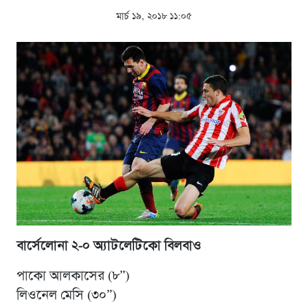
মার্চ ১৯, ২০১৮ ১১:০৫
বার্সেলোনা ২-০ অ্যাটলেটিকো বিলবাও
পাকো আলকাসের (৮”)
লিওনেল মেসি (৩০”)