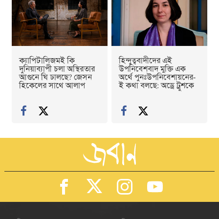
ক্যাপিটালিজমই কি
হিন্দুত্ববাদীদের এই
দুনিয়াব্যাপী চলা অস্থিরতার
উপনিবেশবাদ মুক্তি এক
আগুনে ঘি ঢালছে? জেসন
অর্থে পুনঃউপনিবেশায়নের-
হিকেলের সাথে আলাপ
ই কথা বলছে: অড্রে ট্রুশকে