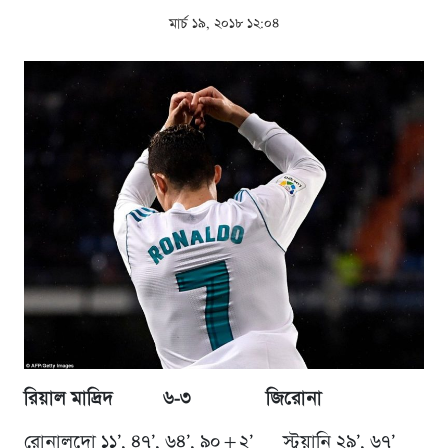
মার্চ ১৯, ২০১৮ ১২:০৪
রিয়াল মাদ্রিদ ৬-৩ জিরোনা
রোনালদো ১১’, ৪৭’, ৬৪’, ৯০+২’ স্টুয়ানি ২৯’, ৬৭’