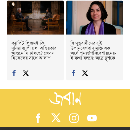
ক্যাপিটালিজমই কি
হিন্দুত্ববাদীদের এই
দুনিয়াব্যাপী চলা অস্থিরতার
উপনিবেশবাদ মুক্তি এক
আগুনে ঘি ঢালছে? জেসন
অর্থে পুনঃউপনিবেশায়নের-
হিকেলের সাথে আলাপ
ই কথা বলছে: অড্রে ট্রুশকে