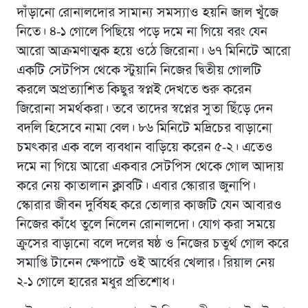
দাঁড়ানো রোনালদোর সামান্য সমস্যাও হয়নি জাল খুঁজে
নিতে। ৪-১ গোলে পিছিয়ে পড়ে দমে না গিয়ে বরং যেন
আরো আক্রমণাত্মক হয়ে ওঠে জিরোনা। ৬৭ মিনিটে আরো
একটি সেটপিস থেকে স্টুয়ানি নিজের দ্বিতীয় গোলটি
করলে অপ্রত্যাশিত কিছুর স্বপ্নই দেখতে শুরু করেন
জিরোনা সমর্থকরা। তবে তাদের স্বপ্নের সুতা ছিঁড়ে দেন
বদলি হিসেবে নামা বেল। ৮৬ মিনিটে মদ্রিচের বাড়ানো
চমৎকার এক বলে ব্যবধান বাড়িয়ে করেন ৫-২। এতেও
দমে না গিয়ে আরো একবার সেটপিস থেকে গোল আদায়
করে নেয় কাতালান ক্লাবটি। এবার স্কোরার জুনাপি।
স্কোরার জীবন দুর্বিষহ করে তোলার কাজটি যেন আবারও
নিজের কাঁধে তুলে নিলেন রোনালদো। যোগ করা সময়ে
ক্রুসের বাড়ানো বলে দলের ষষ্ঠ ও নিজের চতুর্থ গোল করে
সমাপ্তি টানেন ক্ষেপাটে ওই আর্ধের খেলার। রিয়াল নেয়
২-১ গোলে হারের মধুর প্রতিশোধ।