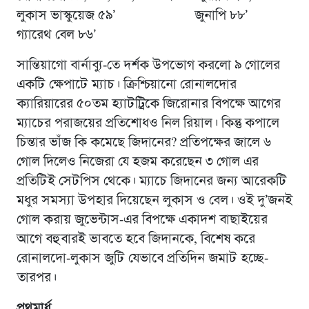
লুকাস ভাস্কুয়েজ ৫৯’ জুনাপি ৮৮’
গ্যারেথ বেল ৮৬’
সান্তিয়াগো বার্নাব্যু-তে দর্শক উপভোগ করলো ৯ গোলের
একটি ক্ষেপাটে ম্যাচ। ক্রিশ্চিয়ানো রোনালদোর
ক্যারিয়ারের ৫০তম হ্যাটট্রিকে জিরোনার বিপক্ষে আগের
ম্যাচের পরাজয়ের প্রতিশোধও নিল রিয়াল। কিন্তু কপালে
চিন্তার ভাঁজ কি কমেছে জিদানের? প্রতিপক্ষের জালে ৬
গোল দিলেও নিজেরা যে হজম করেছেন ৩ গোল এর
প্রতিটিই সেটপিস থেকে। ম্যাচে জিদানের জন্য আরেকটি
মধুর সমস্যা উপহার দিয়েছেন লুকাস ও বেল। ওই দু’জনই
গোল করায় জুভেন্টাস-এর বিপক্ষে একাদশ বাছাইয়ের
আগে বহুবারই ভাবতে হবে জিদানকে, বিশেষ করে
রোনালদো-লুকাস জুটি যেভাবে প্রতিদিন জমাট হচ্ছে-
তারপর।
প্রথমার্ধ