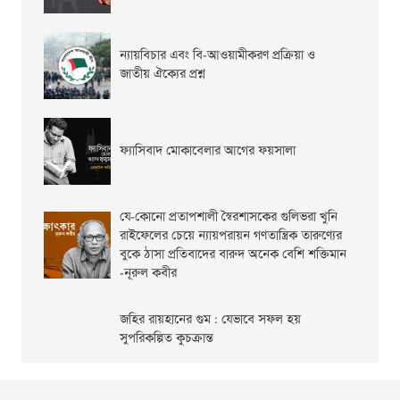
ন্যায়বিচার এবং বি-আওয়ামীকরণ প্রক্রিয়া ও
জাতীয় ঐক্যের প্রশ্ন
ফ্যাসিবাদ মোকাবেলার আগের ফয়সালা
যে-কোনো প্রতাপশালী স্বৈরশাসকের গুলিভরা খুনি
রাইফেলের চেয়ে ন্যায়পরায়ন গণতান্ত্রিক তারুণ্যের
বুকে ঠাসা প্রতিবাদের বারুদ অনেক বেশি শক্তিমান
-নূরুল কবীর
জহির রায়হানের গুম : যেভাবে সফল হয়
সুপরিকল্পিত কুচক্রান্ত