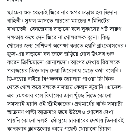
ম্যাচের শুরু থেকেই জিরোনার ওপর চড়াও হয় জিদান
বাহিনী। সুফল আসতে পারতাে ম্যাচের ৭ মিনিটের
মাথাতেই। বেনজেমার বাড়ানো বলে লুকাসের শট দারুণ
দক্ষতায় রুখে দেন জিরোনা গোলরক্ষক বুনো। কিন্তু
গোলের জন্য বেশিক্ষণ অপেক্ষা করতে হয়নি ব্লাংকোসদের।
ক্রুস-এর বাড়ানো বল জালে জড়িয়ে গোল উৎসব শুরু
করেন ক্রিশ্চিয়ানো রোনালদো। আগের দেখায় রিয়ালকে
পরাজয়ের তিক্ত স্বাদ দেয়া জিরোনায় ছেড়ে কথা বলেনি।
ডি-বক্সের বাইরে বিপজ্জনক জায়গায় পাওয়া ফ্রি কিক
থেকে গোল করে দলকে সমতায় ফেরান স্টুয়ানি। গ্রানেল-
এর চমৎকার বলে রিয়ালের জাল খুঁজে নিতে কোনো
সমস্যাই হয়নি ওই স্ট্রাইকারের। প্রথমার্ধের বাকি সময়টা
আক্রমণ পাল্টা আক্রমণে জমে উঠলেও গোলের দেখা
পায়নি কোনো দলই। মৌসুমে চারবারের দেখায় তিনবারই
কাতালান ক্লাবগুলোর কাছে পয়েন্ট খোয়ানো রিয়াল