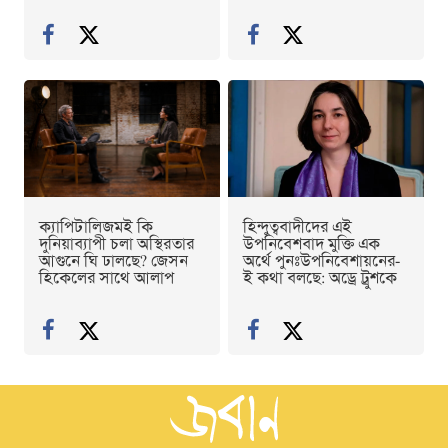
ক্যাপিটালিজমই কি
হিন্দুত্ববাদীদের এই
দুনিয়াব্যাপী চলা অস্থিরতার
উপনিবেশবাদ মুক্তি এক
আগুনে ঘি ঢালছে? জেসন
অর্থে পুনঃউপনিবেশায়নের-
হিকেলের সাথে আলাপ
ই কথা বলছে: অড্রে ট্রুশকে