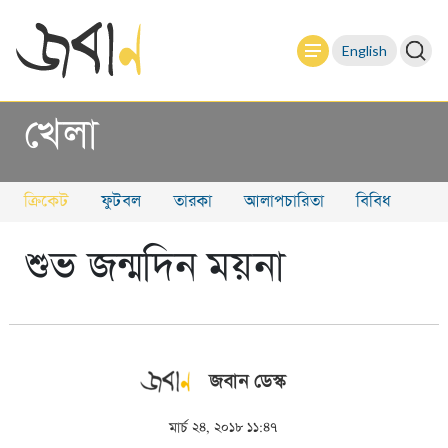
English
খেলা
ক্রিকেট
ফুটবল
তারকা
আলাপচারিতা
বিবিধ
শুভ জন্মদিন ময়না
জবান ডেস্ক
মার্চ ২৪, ২০১৮ ১১:৪৭