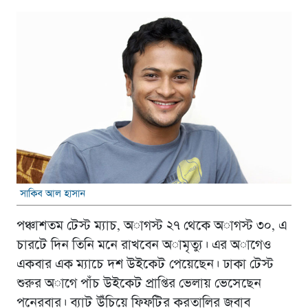
সাকিব আল হাসান
পঞ্চাশতম টেস্ট ম্যাচ, অাগস্ট ২৭ থেকে অাগস্ট ৩০, এ
চারটে দিন তিনি মনে রাখবেন অামৃত্যু। এর অাগেও
একবার এক ম্যাচে দশ উইকেট পেয়েছেন। ঢাকা টেস্ট
শুরুর অাগে পাঁচ উইকেট প্রাপ্তির ভেলায় ভেসেছেন
পনেরবার। ব্যাট উঁচিয়ে ফিফটির করতালির জবাব