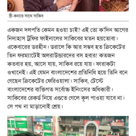
স্ত্রী-কন্যার সাথে সাকিব
একজন দলপতি কেমন হওয়া চাই? এই তো ক’দিন আগের
নিদাহাস ট্রফির ফাইনালের সাকিবের মতন হয়তোবা।
একেবারের ডরহীন। ডরালে কি আর সম্ভব হত ক্রিকেটের
তিন ফরম্যাটেই অলরাউন্ডারদের বস হবার! কতজন
কতবার হয়, আসে যায়, সাকিব রয়ে যায়। ফারাকটা
ওখানেই। এই যেমন বাংলাদেশের প্রতিনিধি হয়ে তিনি বনে
গেছেন ক্রিকেটের ফেরিওয়ালা। সাকিব, টেস্টে
বাংলাদেশের ব্যক্তিগত সর্বোচ্চ ইনিংসের অধিকারী।
সাকিবের রেকর্ড নিয়ে এগুতে গেলে কূল পাওয়া যাবে না।
সে পথ না মাড়ানোই শ্রেয়।