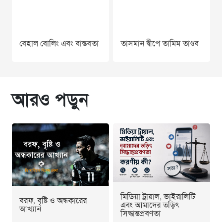
বেহাল বোলিং এবং বাস্তবতা
তাসমান দ্বীপে তামিম তাণ্ডব
আরও পড়ুন
মিডিয়া ট্রায়াল, ভাইরালিটি
বরফ, বৃষ্টি ও অন্ধকারের
এবং আমাদের তড়িৎ
আখ্যান
সিদ্ধান্তপ্রবণতা