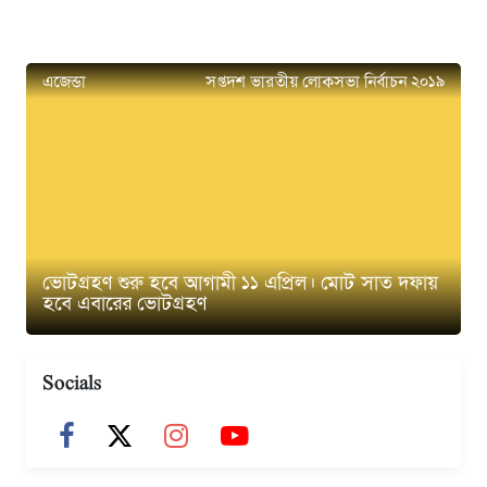
এজেন্ডা
সপ্তদশ ভারতীয় লোকসভা নির্বাচন ২০১৯
ভোটগ্রহণ শুরু হবে আগামী ১১ এপ্রিল। মোট সাত দফায়
হবে এবারের ভোটগ্রহণ
Socials