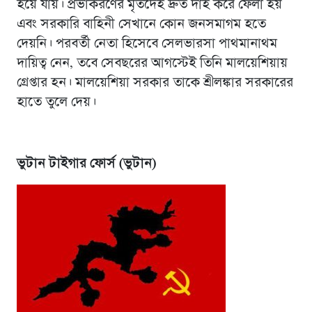
হয়ে যায়। প্রভাকরণের মৃতদেহ দ্রুত দাহ করে ফেলা হয়
এবং সরকারি বাহিনী সেখানে কোন জনসমাগম হতে
দেয়নি। পরবর্তী নেতা হিসেবে সেলভারসা পাথমানাথম
দায়িত্ব নেন, তবে সেবছরের আগস্টেই তিনি মালয়েশিয়ায়
গ্রেপ্তার হন। মালয়েশিয়া সরকার তাকে শ্রীলঙ্কার সরকারের
হাতে তুলে দেয়।
ভুটান টাইগার ফোর্স (ভুটান)