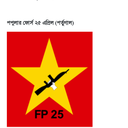
পপুলার ফোর্স ২৫ এপ্রিল (পর্তুগাল)