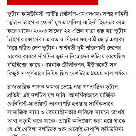
ভুটান কমিউনিস্ট পার্টির (বিসিপি-এমএলএম) সশস্ত্র বাহিনী
‘ভুটান টাইগার ফোর্স’ মূলত গেরিলা বাহিনী হিসেবে কাজ
করে থাকে। ২০০৩ সালের ২২ এপ্রিল যাত্রা শুরু হয় ভুটান
টাইগার ফোর্সের। ভারত ও চীনের মধ্যবর্তী ছোট্ট এলাকা
নিয়ে গঠিত দেশ ভুটান। পার্শ্ববর্তী দুই শক্তিশালী দেশের
চাপের কারণে দীর্ঘদিন ভুটান নিজেদের গুটিয়ে রেখেছিল
বহির্বিশ্বের কাছে। এমনকি টেলিভিশন, ইন্টারনেট সব
কিছুই সম্পূর্ণভাবে নিষিদ্ধ ছিল দেশটিতে ১৯৯৯ সাল পর্যন্ত।
রাজতান্ত্রিক শাসন ক্ষমতা ভেঙে নয়া গণতান্ত্রিক ভুটান
প্রতিষ্ঠা এই দলটির মূল দাবি। আদর্শিকভাবে মার্ক্সিস্ট-
লেনিনিস্ট-মাওয়িস্ট ভাবনাপন্থি হওয়ায় সার্বিকভাবে
সামাজিক সাম্য ও বৈষম্যহীনতার দাবিকে সামনে রেখেই
তারা লড়াই করে থাকে। প্রায়ই অভিযোগ করা হয়ে থাকে
যে এই গেরিলা দলটিকে শুরু থেকেই নেপালি কমিউনিস্ট