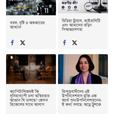
মিডিয়া ট্রায়াল, ভাইরালিটি
বরফ, বৃষ্টি ও অন্ধকারের
এবং আমাদের তড়িৎ
আখ্যান
সিদ্ধান্তপ্রবণতা
ক্যাপিটালিজমই কি
হিন্দুত্ববাদীদের এই
দুনিয়াব্যাপী চলা অস্থিরতার
উপনিবেশবাদ মুক্তি এক
আগুনে ঘি ঢালছে? জেসন
অর্থে পুনঃউপনিবেশায়নের-
হিকেলের সাথে আলাপ
ই কথা বলছে: অড্রে ট্রুশকে