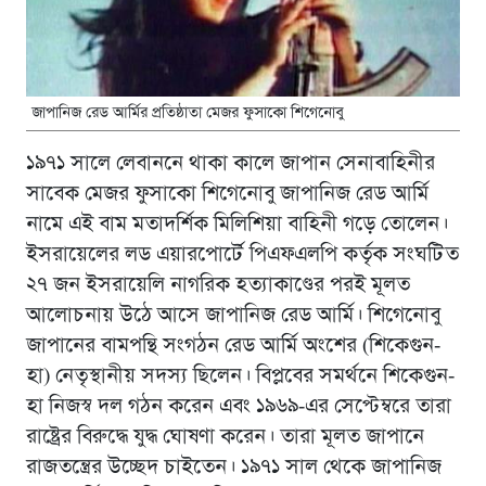
জাপানিজ রেড আর্মির প্রতিষ্ঠাতা মেজর ফুসাকো শিগেনোবু
১৯৭১ সালে লেবাননে থাকা কালে জাপান সেনাবাহিনীর
সাবেক মেজর ফুসাকো শিগেনোবু জাপানিজ রেড আর্মি
নামে এই বাম মতাদর্শিক মিলিশিয়া বাহিনী গড়ে তোলেন।
ইসরায়েলের লড এয়ারপোর্টে পিএফএলপি কর্তৃক সংঘটিত
২৭ জন ইসরায়েলি নাগরিক হত্যাকাণ্ডের পরই মূলত
আলোচনায় উঠে আসে জাপানিজ রেড আর্মি। শিগেনোবু
জাপানের বামপন্থি সংগঠন রেড আর্মি অংশের (শিকেগুন-
হা) নেতৃস্থানীয় সদস্য ছিলেন। বিপ্লবের সমর্থনে শিকেগুন-
হা নিজস্ব দল গঠন করেন এবং ১৯৬৯-এর সেপ্টেম্বরে তারা
রাষ্ট্রের বিরুদ্ধে যুদ্ধ ঘোষণা করেন। তারা মূলত জাপানে
রাজতন্ত্রের উচ্ছেদ চাইতেন। ১৯৭১ সাল থেকে জাপানিজ