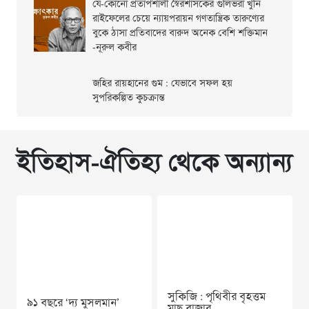
যে-কোনো প্রতাপশালী স্বৈরশাসকের গুলিভরা খুনি
রাইফেলের চেয়ে ন্যায়পরায়ন গণতান্ত্রিক তারুণ্যের
বুকে ঠাসা প্রতিবাদের বারুদ অনেক বেশি শক্তিমান
-নূরুল কবীর
জহির রায়হানের গুম : যেভাবে সফল হয়
সুপরিকল্পিত কুচক্রান্ত
ইতিহাস-ঐতিহ্য থেকে অন্যান্য
সুকিজি : পৃথিবীর বৃহত্তম
৯১ বছরে ‘দ‍্য মুসলমান’