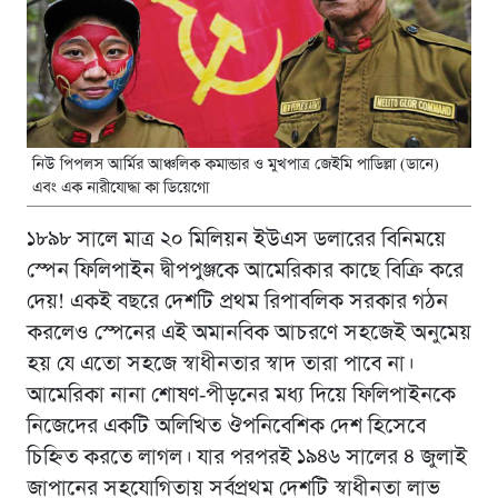
নিউ পিপলস আর্মির আঞ্চলিক কমান্ডার ও মুখপাত্র জেইমি পাডিল্লা (ডানে)
এবং এক নারীযোদ্ধা কা ডিয়েগো
১৮৯৮ সালে মাত্র ২০ মিলিয়ন ইউএস ডলারের বিনিময়ে
স্পেন ফিলিপাইন দ্বীপপুঞ্জকে আমেরিকার কাছে বিক্রি করে
দেয়! একই বছরে দেশটি প্রথম রিপাবলিক সরকার গঠন
করলেও স্পেনের এই অমানবিক আচরণে সহজেই অনুমেয়
হয় যে এতো সহজে স্বাধীনতার স্বাদ তারা পাবে না।
আমেরিকা নানা শোষণ-পীড়নের মধ্য দিয়ে ফিলিপাইনকে
নিজেদের একটি অলিখিত ঔপনিবেশিক দেশ হিসেবে
চিহ্নিত করতে লাগল। যার পরপরই ১৯৪৬ সালের ৪ জুলাই
জাপানের সহযোগিতায় সর্বপ্রথম দেশটি স্বাধীনতা লাভ