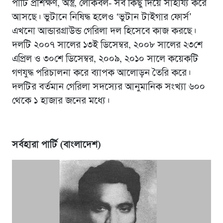
পার্টি প্রশিক্ষণ, অস্ত্র, লোকবল- সব কিছু দিয়ে সাহায্য করে
আসছে। ভুটানে নিষিদ্ধ হলেও ‘ভুটান টাইগার ফোর্স’
এখনো আন্ডারগ্রাউন্ড গেরিলা দল হিসেবে কাজ করছে।
দলটি ২০০৭ সালের ১৩ই ডিসেম্বর, ২০০৮ সালের ২৩শে
এপ্রিল ও ৩০শে ডিসেম্বর, ২০০৯, ২০১০ সালে কয়েকটি
গণযুদ্ধ পরিচালনা করে ব্যাপক আলোড়ন তৈরি করে।
দলটির বর্তমান গেরিলা সদস্যের আনুমানিক সংখ্যা ৬০০
থেকে ১ হাজার জনের মধ্যে।
সর্বহারা পার্টি (বাংলাদেশ)