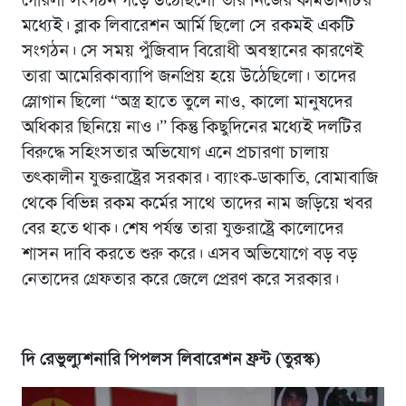
গেরিলা সংগঠন গড়ে উঠেছিলো তার নিজের কমিউনিটির
মধ্যেই। ব্লাক লিবারেশন আর্মি ছিলো সে রকমই একটি
সংগঠন। সে সময় পুঁজিবাদ বিরোধী অবস্থানের কারণেই
তারা আমেরিকাব্যাপি জনপ্রিয় হয়ে উঠেছিলো। তাদের
স্লোগান ছিলো “অস্ত্র হাতে তুলে নাও, কালো মানুষদের
অধিকার ছিনিয়ে নাও।” কিন্তু কিছুদিনের মধ্যেই দলটির
বিরুদ্ধে সহিংসতার অভিযোগ এনে প্রচারণা চালায়
তৎকালীন যুক্তরাষ্ট্রের সরকার। ব্যাংক-ডাকাতি, বোমাবাজি
থেকে বিভিন্ন রকম কর্মের সাথে তাদের নাম জড়িয়ে খবর
বের হতে থাক। শেষ পর্যন্ত তারা যুক্তরাষ্ট্রে কালোদের
শাসন দাবি করতে শুরু করে। এসব অভিযোগে বড় বড়
নেতাদের গ্রেফতার করে জেলে প্রেরণ করে সরকার।
দি রেভুল্যুশনারি পিপলস লিবারেশন ফ্রন্ট (তুরস্ক)