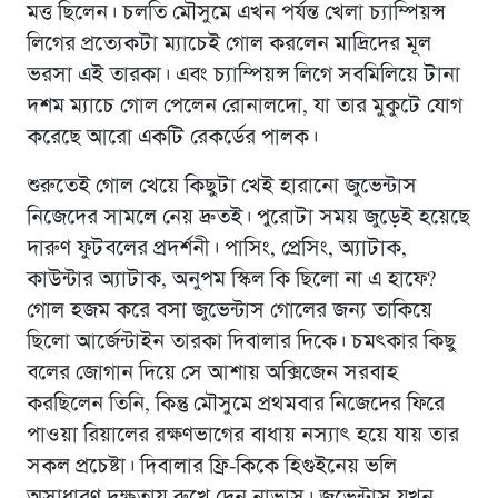
মত্ত ছিলেন। চলতি মৌসুমে এখন পর্যন্ত খেলা চ্যাম্পিয়ন্স
লিগের প্রত্যেকটা ম্যাচেই গোল করলেন মাদ্রিদের মূল
ভরসা এই তারকা। এবং চ্যাম্পিয়ন্স লিগে সবমিলিয়ে টানা
দশম ম্যাচে গোল পেলেন রোনালদো, যা তার মুকুটে যোগ
করেছে আরো একটি রেকর্ডের পালক।
শুরুতেই গোল খেয়ে কিছুটা খেই হারানো জুভেন্টাস
নিজেদের সামলে নেয় দ্রুতই। পুরোটা সময় জুড়েই হয়েছে
দারুণ ফুটবলের প্রদর্শনী। পাসিং, প্রেসিং, অ্যাটাক,
কাউন্টার অ্যাটাক, অনুপম স্কিল কি ছিলো না এ হাফে?
গোল হজম করে বসা জুভেন্টাস গোলের জন্য তাকিয়ে
ছিলো আর্জেন্টাইন তারকা দিবালার দিকে। চমৎকার কিছু
বলের জোগান দিয়ে সে আশায় অক্সিজেন সরবাহ
করছিলেন তিনি, কিন্তু মৌসুমে প্রথমবার নিজেদের ফিরে
পাওয়া রিয়ালের রক্ষণভাগের বাধায় নস্যাৎ হয়ে যায় তার
সকল প্রচেষ্টা। দিবালার ফ্রি-কিকে হিগুইনেয় ভলি