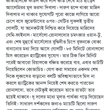
কার্ভাহালকে ফাউল করে লাল কার্ড দেখে মাঠ ছাড়েন
অ্যালেগ্রিরর মূল ভরসা দিবালা। দারুণ ছন্দে থাকা মাদ্রিদ
দিবালার না থাকার সুযোগটি পুরো কাজে লাগিয়ে আরো
চেপে বসে জুভেন্টাসের ওপর। সেটির সুফলই তৃতীয়
গোলটি, যা অনেকটাই নিশ্চিত করে দিয়েছে মাদ্রিদের
সেমি-ফাইনাল। মার্সেলো-রোনালদোর চমৎকার ওয়ান-টু,
এবং শেষ মুহুর্তে মার্সেলোর বুদ্ধিদীপ্ত চিপে বুফনকে বোকা
বানানোর মধ্য দিয়ে আসে গোলটি। ৮৫ মিনিটে রোনালদো
মিস করেছেন হ্যাট্রিকের সুযোগ। তার ঠিক তিন মিনিট
পরেই আবারো রিয়ালকে বঞ্চিত করেছে বার, এবার শ্যুটটি
নিয়েছিলেন কোভাচিচ। যোগ করা সময়ের একদম শেষ
দিকে লুকাসের বাড়ানো বলটি অবিশ্বাস্যভাবে মিস না
করলে হ্যাট্রিকের আনন্দ নিয়েই শেষ করতে পারতেন
রোনালদো, তবে যেটকুই করেছেন তাতে রাতটা তার
হয়েই থাকবে। দু দলের মধ্যে মূলত পার্থক্য গড়ে দিয়েছেন
তিনিই। সাধারণ দর্শকদের জন্যও ম্যাচটি ছিলো দারুণ