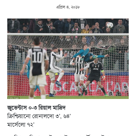
এপ্রিল ৪, ২০১৮
জুভেন্টাস ০-৩ রিয়াল মাদ্রিদ
ক্রিশ্চিয়ানো রোনালদো ৩’, ৬৪’
‎মার্সেলো ৭২’