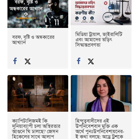
মিডিয়া ট্রায়াল, ভাইরালিটি
বরফ, বৃষ্টি ও অন্ধকারের
এবং আমাদের তড়িৎ
আখ্যান
সিদ্ধান্তপ্রবণতা
ক্যাপিটালিজমই কি
হিন্দুত্ববাদীদের এই
দুনিয়াব্যাপী চলা অস্থিরতার
উপনিবেশবাদ মুক্তি এক
আগুনে ঘি ঢালছে? জেসন
অর্থে পুনঃউপনিবেশায়নের-
হিকেলের সাথে আলাপ
ই কথা বলছে: অড্রে ট্রুশকে