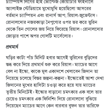
চ্যাম্পিয়ন্স লিগের হাই ভোল্টেজ কোয়ার্টার ফাইনালে
অ্যালাইঞ্জ স্টেডিয়ামে মুখোমুখি হয়েছিলো আসরের
বর্তমান চ্যাম্পিয়ন এবং রানার্স আপ; রিয়াল-জুভেন্টাস।
রোনালদোর নজরকাড়া নৈপুণ্যের ওপর ভর করে তুরিন
থেকে তিন গোলের জয় নিয়ে ফিরেছে রিয়াল। রোনালদোর
জোড়ার পাশে অপর গোলটি মার্সেলোর।
প্রথমার্ধ
ঘড়ির কাটা পাঁচ মিনিট হবার আগেই তুরিনের বুড়িদের
স্তব্ধ করে দিয়ে প্রথমার্ধ শুরু করে রিয়াল। ম্যাচের আগে
বেল না ইস্কো, কাকে মূল একাদশে খেলাবেন জিদান তা
নিয়েছে চলেছে বিস্তর জল্পনা-কল্পনা। ইস্কোতেই আশা দেখা
জিদানের মুখের হাসিটা চওড়া করে হয়ে যায় ম্যাচের
তৃতীয় মিনিটেই। ইস্কোর বাড়ানো চমৎকার এক বলে তার
চেয়েও চমৎকার এক ফিনিশিং দিয়ে রোনালদো বুঝিয়ে
দিয়েছেন ম্যাচের আগে কেন বারবার বুফন তার তারিফে