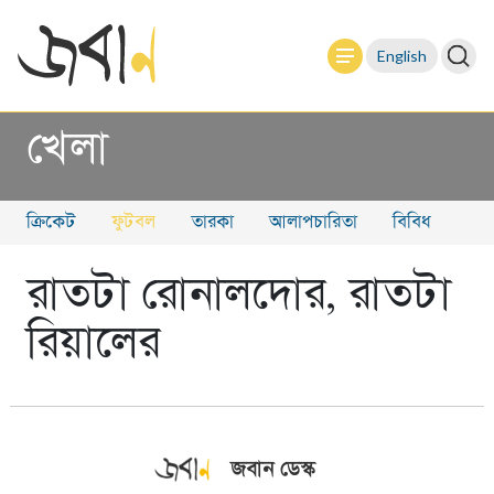
English
খেলা
ক্রিকেট
ফুটবল
তারকা
আলাপচারিতা
বিবিধ
রাতটা রোনালদোর, রাতটা
রিয়ালের
জবান ডেস্ক