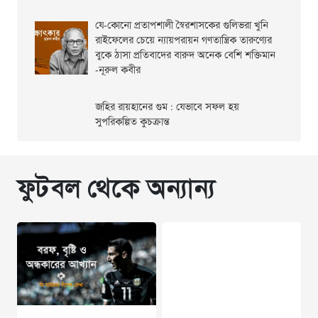
যে-কোনো প্রতাপশালী স্বৈরশাসকের গুলিভরা খুনি
রাইফেলের চেয়ে ন্যায়পরায়ন গণতান্ত্রিক তারুণ্যের
বুকে ঠাসা প্রতিবাদের বারুদ অনেক বেশি শক্তিমান
-নূরুল কবীর
জহির রায়হানের গুম : যেভাবে সফল হয়
সুপরিকল্পিত কুচক্রান্ত
ফুটবল থেকে অন্যান্য