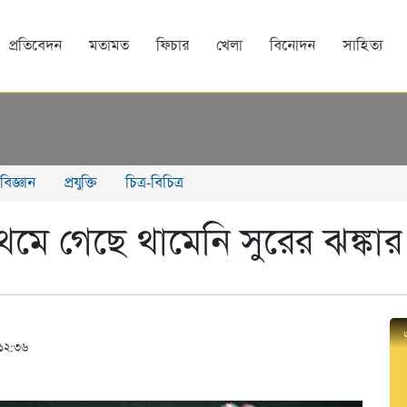
প্রতিবেদন
মতামত
ফিচার
খেলা
বিনোদন
সাহিত্য
বিজ্ঞান
প্রযুক্তি
চিত্র-বিচিত্র
মে গেছে থামেনি সুরের ঝঙ্কার
 ১২:৩৬