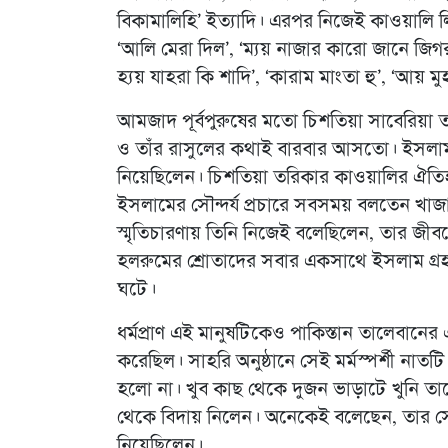
বিকামালিহি’ ইত্যাদি। এরপর নিজেই কাওয়ালি লি
‘আলি মেরা দিল’, ‘ম্যয় নাজার কারো জানে জিগর’
হ্যয় যাহরা কি শাদি’, ‘কারাম মাংতা হু’, ‘আয় মু
আমজাদ পূর্বপুরুষের মতো চিশতিয়া সাবেরিয়া ত
ও তাঁর রাসুলের কথাই বারবার আসতো। ইসলামপ
নিয়েছিলেন। চিশতিয়া তরিকার কাওয়ালির ঐতিহ্
ইসলামের সৌন্দর্য প্রচারে সবসময় বলতেন খাজ
স্মৃতিচারণায় তিনি নিজেই বলেছিলেন, তার জী
হলরুমের শ্রোতাদের সবার একসাথে ইসলাম গ্রহণ। স
ঘটে।
ধর্মপ্রাণ এই মানুষটিকেও পাকিস্তান তালেবানের এ
করেছিল। সাহরি অনুষ্ঠানে সেই মর্মস্পর্শী না
হলো না। খুব কাছ থেকে দুজন ভাড়াটে খুনি তা
থেকে বিদায় নিলেন। অনেকেই বলেছেন, তার সেদ
নিয়েছিলেন।