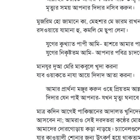
মৃত্যুর সময় আপনার দিদার নসিব করুন।
মুজরিম হো জামানে কা, মেহশার মে ভারম রাখন
রসওয়ায়ে যামানা হু, কমলি মে ছুপা লেনা।
যুগের কুখ্যাত পাপী আমি– হাশরে আমার প
যুগের নিকৃষ্টতম আমি– আপনার পবিত্র চা
মানযুর দুআ মেরি মাকবুলে খুদা করনা
যাব ওয়াকতে নাযা আয়ে দিদাদ আতা করনা।
আমার প্রার্থনা মঞ্জুর করুন ওহে প্রিয়তম আল্
দিদার যেন পাই আপনার- যখন মৃত্যু ঘনাব
মাত্র কদিন আগেই পাকিস্তানের আদালত খুনিদের
আসবেন না; আমরাও সেই দরদভরা কণ্ঠের মোহময়
আমাদের দোরগোড়ায় কড়া নাড়ছে। চ্যানেলগুলো
যার কাওয়ালী শোনার জন্য উৎকর্ণ হয়ে থাকত