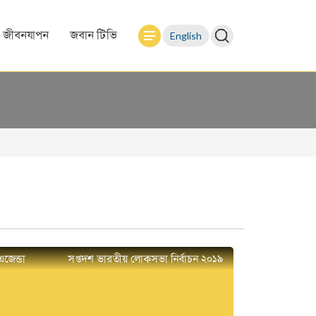
English
জীবনযাপন
জবান টিভি
এজেন্ডা
সপ্তদশ ভারতীয় লোকসভা নির্বাচন ২০১৯