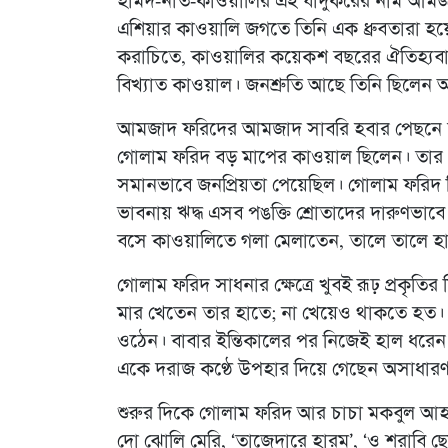
হামদ-নাত-কাওয়ালির এই যাদুকরের নাম আমজা
এশিয়ার কাওয়ালি জগতে তিনি এক ধ্রুবতারা হ
করাচিতে, কাওয়ালির কয়েকশ বছরের ঐতিহ্যবা
বিখ্যাত কাওয়াল। জনশ্রুতি আছে তিনি ছিলে
আমজাদ ফরিদের আমজাদ সাবরি হবার পেছনে ত
গোলাম ফরিদ বড় মাপের কাওয়াল ছিলেন। তার গা
সমানভাবে জনপ্রিয়তা পেয়েছিল। গোলাম ফরিদ
ভাবনায় ঋদ্ধ এসব পঙক্তি শ্রোতাদের দারুণভা
বসে কাওয়ালিতে গলা মেলাতেন, তালে তালে হা
গোলাম ফরিদ সাধনার ক্ষেত্রে খুবই রূঢ় প্রকৃত
মার খেতেন তার হাতে; না খেয়েও থাকতে হ
ওঠেন। বাবার ইন্তিকালের পর নিজেই হাল ধরেন 
একে দরাজ কণ্ঠে উপহার দিয়ে গেছেন অসাধার
শুরুর দিকে গোলাম ফরিদ আর চাচা মকবুল আহ
দো ঝোলি মেরি, ‘তাজেদারে হারম’, ‘ও শরাবি ছো