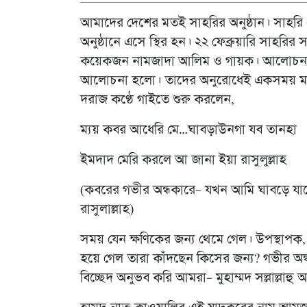
আমাদের দেশের মতই সাহরির অনুষ্ঠান। সাহর
অনুষ্ঠানে এসে স্থির হন। ২২ ফেব্রুয়ারি সাহর
কয়েকজন নামজাদা আলিম ও গায়ক। আলোচনার 
আলোচনা হলো। তাদের অনুরোধেই একসময় মাই
দরাজ কণ্ঠে গাইতে শুরু করলেন,
ম্যয় কবর আধেরি মে…ঘাবড়াউনগা যব তানহা
ইমদাদ মেরি করলে আ জানা ইয়া রাসুলুল্লাহ
(কবরের গভীর অন্ধকারে– যখন আমি ঘাবড়ে য
রাসুলাল্লাহ)
সময় যেন ক্ষণিকের জন্য থেমে গেল। উপস্থাপ
হয়ে গেল তারা কাঁদছেন কিসের জন্য? গভীর অন্ধ
বিচ্ছেদ অনুভব করি আমরা– মুহাম্মদ সল্লাল্লাহ