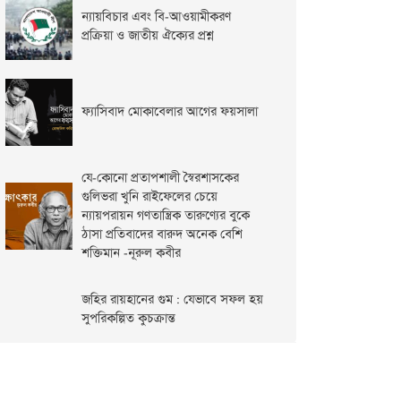
ন্যায়বিচার এবং বি-আওয়ামীকরণ
প্রক্রিয়া ও জাতীয় ঐক্যের প্রশ্ন
ফ্যাসিবাদ মোকাবেলার আগের ফয়সালা
যে-কোনো প্রতাপশালী স্বৈরশাসকের
গুলিভরা খুনি রাইফেলের চেয়ে
ন্যায়পরায়ন গণতান্ত্রিক তারুণ্যের বুকে
ঠাসা প্রতিবাদের বারুদ অনেক বেশি
শক্তিমান -নূরুল কবীর
জহির রায়হানের গুম : যেভাবে সফল হয়
সুপরিকল্পিত কুচক্রান্ত