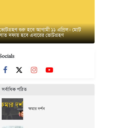
ভোটগ্রহণ শুরু হবে আগামী ১১ এপ্রিল। মোট
সাত দফায় হবে এবারের ভোটগ্রহণ
Socials
সর্বাধিক পঠিত
ক্ষমার দর্শন