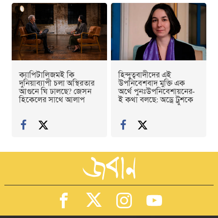
ক্যাপিটালিজমই কি
হিন্দুত্ববাদীদের এই
দুনিয়াব্যাপী চলা অস্থিরতার
উপনিবেশবাদ মুক্তি এক
আগুনে ঘি ঢালছে? জেসন
অর্থে পুনঃউপনিবেশায়নের-
হিকেলের সাথে আলাপ
ই কথা বলছে: অড্রে ট্রুশকে