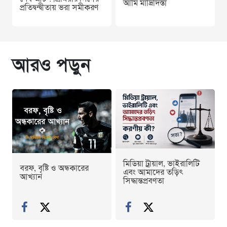
আমি মাদ্রিদিস্তা
প্রতিদ্বন্দ্বীতায় ভরা সমীকরণ
আরও পড়ুন
মিডিয়া ট্রায়াল, ভাইরালিটি
বরফ, বৃষ্টি ও অন্ধকারের
এবং আমাদের তড়িৎ
আখ্যান
সিদ্ধান্তপ্রবণতা