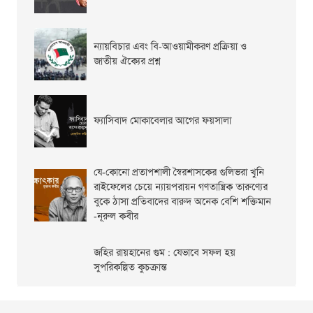
ন্যায়বিচার এবং বি-আওয়ামীকরণ প্রক্রিয়া ও
জাতীয় ঐক্যের প্রশ্ন
ফ্যাসিবাদ মোকাবেলার আগের ফয়সালা
যে-কোনো প্রতাপশালী স্বৈরশাসকের গুলিভরা খুনি
রাইফেলের চেয়ে ন্যায়পরায়ন গণতান্ত্রিক তারুণ্যের
বুকে ঠাসা প্রতিবাদের বারুদ অনেক বেশি শক্তিমান
-নূরুল কবীর
জহির রায়হানের গুম : যেভাবে সফল হয়
সুপরিকল্পিত কুচক্রান্ত