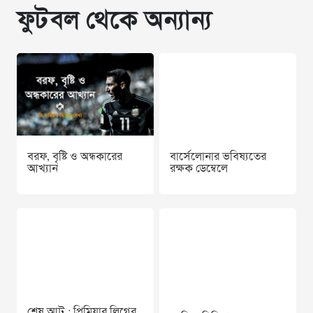
ফুটবল থেকে অন্যান্য
বরফ, বৃষ্টি ও অন্ধকারের
বার্সেলোনার ভবিষ্যতের
আখ্যান
রক্ষক ডেম্বেলে
শেষ আট : প্রিমিয়ার লিগের