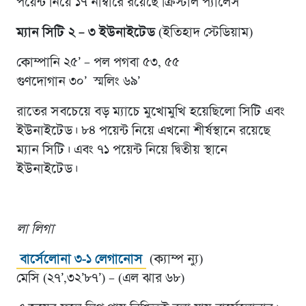
পয়েন্ট নিয়ে ১৭ নাম্বারে রয়েছে ক্রিস্টাল প্যালেস
ম্যান সিটি ২ – ৩ ইউনাইটেড
(ইতিহাদ স্টেডিয়াম)
কোম্পানি ২৫’ – পল পগবা ৫৩, ৫৫
গুণদোগান ৩০’ স্মলিং ৬৯’
রাতের সবচেয়ে বড় ম্যাচে মুখোমুখি হয়েছিলো সিটি এবং
ইউনাইটেড। ৮৪ পয়েন্ট নিয়ে এখনো শীর্ষস্থানে রয়েছে
ম্যান সিটি। এবং ৭১ পয়েন্ট নিয়ে দ্বিতীয় স্থানে
ইউনাইটেড।
লা লিগা
বার্সেলোনা ৩-১ লেগানোস
(ক্যাম্প ন্যু)
মেসি (২৭’,৩২’৮৭’) – (এল ঝার ৬৮)