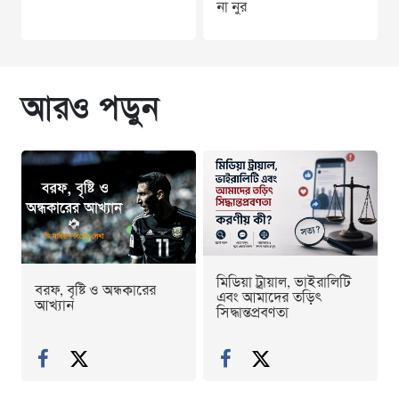
না নুর
আরও পড়ুন
মিডিয়া ট্রায়াল, ভাইরালিটি
বরফ, বৃষ্টি ও অন্ধকারের
এবং আমাদের তড়িৎ
আখ্যান
সিদ্ধান্তপ্রবণতা