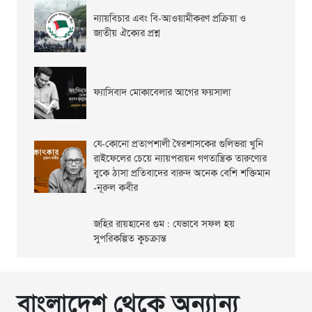
ন্যায়বিচার এবং বি-আওয়ামীকরণ প্রক্রিয়া ও
জাতীয় ঐক্যের প্রশ্ন
ফ্যাসিবাদ মোকাবেলার আগের ফয়সালা
যে-কোনো প্রতাপশালী স্বৈরশাসকের গুলিভরা খুনি
রাইফেলের চেয়ে ন্যায়পরায়ন গণতান্ত্রিক তারুণ্যের
বুকে ঠাসা প্রতিবাদের বারুদ অনেক বেশি শক্তিমান
-নূরুল কবীর
জহির রায়হানের গুম : যেভাবে সফল হয়
সুপরিকল্পিত কুচক্রান্ত
বাংলাদেশ থেকে অন্যান্য