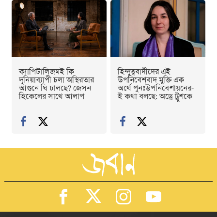
ক্যাপিটালিজমই কি
হিন্দুত্ববাদীদের এই
দুনিয়াব্যাপী চলা অস্থিরতার
উপনিবেশবাদ মুক্তি এক
আগুনে ঘি ঢালছে? জেসন
অর্থে পুনঃউপনিবেশায়নের-
হিকেলের সাথে আলাপ
ই কথা বলছে: অড্রে ট্রুশকে