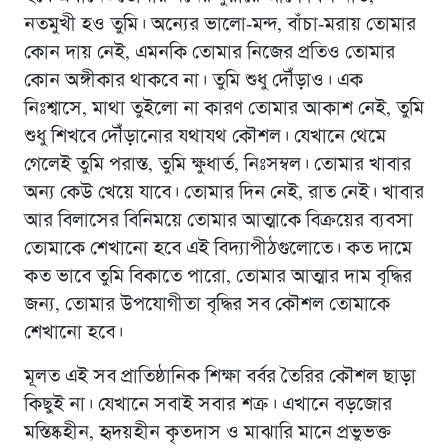
নতমুখী হও তুমি। অন্যের ভালো-মন্দ, বাঁচা-মরায় তোমার
কোন দায় নেই, এমনকি তোমার নিজের প্রতিও তোমার
কোন অঙ্গীকার থাকবে না। তুমি শুধু দৌঁড়াও। এক
নিঃশ্বাসে, মাথা তুইলো না কারণ তোমার আকাশ নেই, তুমি
শুধু শিখবে দৌঁড়ানোর যথাযথ কৌশল। যেখানে থেমে
গেলেই তুমি পরাস্ত, তুমি ক্ষুধার্ত, নিঃসম্বল। তোমার খাবার
অন্য কেউ খেয়ে যাবে। তোমার দিন নেই, রাত নেই। খাবার
আর বিলাসের বিনিময়ে তোমার আত্মাকে বিক্রয়ের ব্যবসা
তোমাকে শেখানো হবে এই বিদ্যাপীঠগুলোতে। কত দামে
কত ভাবে তুমি বিকাতে পারো, তোমার আত্মার দাম বৃদ্ধির
জন্য, তোমার উপযোগীতা বৃদ্ধির সব কৌশল তোমাকে
শেখানো হবে।
মূলত এই সব প্রাতিষ্ঠানিক শিক্ষা বর্বর তৈরির কৌশল ছাড়া
কিছুই না। যেখানে সবাই সবার শত্রু। এখানে বড়জোর
মস্তিষ্কহীন, হৃদয়হীন কৃতদাস ও মাঝারি মানে প্রভুভক্ত