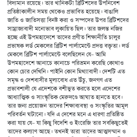
বিদ্যমান রয়েছে। তার খানিকটা ব্রিটিশদের উপনিবেশ
প্রতিষ্ঠাকালীন সময় থেকেও প্রভাবিত হয়েছে। বাঙালি
জাতি ও জাতিসত্তা বিনষ্ট করা ও সম্পদের উপর ব্রিটিশদের
সাম্রাজ্যবাদী মনোভাব লুকায়িত ছিল। তার জলন্ত নজির
হচ্ছে এই উপমহাদেশে তাদের প্রণীত শিক্ষানীতি চালুর
প্রভাষক লর্ড মেকলের ব্রিটিশ পার্লামেন্টে প্রদত্ত বক্তৃতা। লর্ড
মেকলে ব্রিটিশ পার্লামেন্টে বলেছিলেন যে– আমি
উপমহাদেশে আনাচে কানাচে পরিভ্রমন করেছি কোথাও
কোন চোর দেখিনি। পাইনি কোন মিথ্যাবাদী। দেশটি এত
সমৃদ্ধ ও দেশবাসীর মূল্যবোধ এত উঁচু, জনগণ এত
প্রভাবশালী যে এদেশকে বশীভুত করতে হলে এদেশের
আধ্যাত্মিক ও সাংস্কৃতিক মেরুদণ্ডে আঘাত হানতে হবে।
তার জন্য প্রয়োজন তাদের শিক্ষাব্যবস্থা ও সংস্কৃতির আমূল
পরিবর্তন ঘটানো। যদি এ দেশের মনে এ ধারণা প্রতিষ্ঠিত
করা যায় যে– যা কিছু বিদেশি ও ইংরেজি তার সবকিছুতেই
তাদের কল্যাণ আছে। তখনই তারা তাদের আত্মসম্মান ও