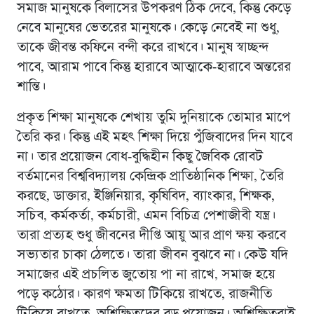
সমাজ মানুষকে বিলাসের উপকরণ ঠিক দেবে, কিন্তু কেড়ে
নেবে মানুষের ভেতরের মানুষকে। কেড়ে নেবেই না শুধু,
তাকে জীবন্ত কফিনে বন্দী করে রাখবে। মানুষ স্বাচ্ছন্দ
পাবে, আরাম পাবে কিন্তু হারাবে আত্মাকে-হারাবে অন্তরের
শান্তি।
প্রকৃত শিক্ষা মানুষকে শেখায় তুমি দুনিয়াকে তোমার মাপে
তৈরি কর। কিন্তু এই মহৎ শিক্ষা দিয়ে পুঁজিবাদের দিন যাবে
না। তার প্রয়োজন বোধ-বুদ্ধিহীন কিছু জৈবিক রোবট
বর্তমানের বিশ্ববিদ্যালয় কেন্দ্রিক প্রাতিষ্ঠানিক শিক্ষা, তৈরি
করছে, ডাক্তার, ইঞ্জিনিয়ার, কৃষিবিদ, ব্যাংকার, শিক্ষক,
সচিব, কর্মকর্তা, কর্মচারী, এমন বিচিত্র পেশাজীবী যন্ত্র।
তারা প্রত্যহ শুধু জীবনের দীপ্তি আয়ু আর প্রাণ ক্ষয় করবে
সভ্যতার চাকা ঠেলতে। তারা জীবন বুঝবে না। কেউ যদি
সমাজের এই প্রচলিত জুতোয় পা না রাখে, সমাজ হয়ে
পড়ে কঠোর। কারণ ক্ষমতা টিকিয়ে রাখতে, রাজনীতি
টিকিয়ে রাখতে, অশিক্ষিতদের বড় প্রয়োজন। অশিক্ষিতরাই