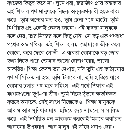
কাজের কিছুই করে না। ঘুনে ধরা, জরাজীর্ণ প্রায় অন্ধকার
এই শিক্ষার পথ মানুষকে নিছক অনুকরণকারী হতে বাধ্য
করে। তুমি অন্যের মত হও, তুমি চেনা পথে হাটো, তুমি
নির্ধারিত প্রশ্নগুলোই কেবল জানো। এই ব্যবস্থা মানুষকে
বলে দেয়, তার নিজের বলে কিছু নেই। সে বড় এক গৎবাধা
পথের অন্ধ পথিক। এই শিক্ষা ব্যবস্থা তোমাকে ভীরু করে
তোলে, করে ফেলে লোভী। এ ব্যবস্থা তোমাকে বড় জোর
তথ্য দিতে পারে তোমার ভালো রোজগারের, ভালো
চাকরির। শিক্ষা কেবল ভয় দেখায়, যদি তুমি এই কাঠামোয়
যথার্থ শিক্ষিত না হও, তুমি টিকবে না, তুমি হারিয়ে যাবে।
তোমার চলার পথ হবে সহিংস। এই পথে শিক্ষার এই
কাগজগুলো তূর্ণ-এর তীর। তুমি নিজে ছুঁড়বে ক্ষতবিক্ষত
করবে অন্যকে, সেই সাথে নিজেকেও। শিক্ষা মানুষকে
আরাম আর সুবিধার মায়া ছড়িয়ে দেয় সামনে, লালায়িত
করে। এই নির্ধারিত মন অতিক্রম করলেই মিলবে অবারিত
আরামের উপকরণ। আর মানুষ এই ফাঁদে ধরাও দেয়।