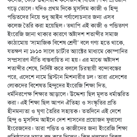
কলেজ, ফোর্ট উইলিয়াম কলেজসহ বিভিন্ন শিক্ষা প্রতিষ্ঠান
গড়ে তোলে। যদিও প্রথম দিকে মুসলিম কাজী ও হিন্দু
পন্ডিতদের নিয়ে শুধু আইন পর্যালোচনার জন্য এসব
কলেজ তৈরি করা হয়েছিল। তথাপি এই কাজী ও পন্ডিতগণ
ইংরেজি জানা থাকার কারণে অষ্টাদশ শতাব্দীর সমাজ
কাঠামোয় ‘সামাজিক বিশেষ শ্রেণী’ বলে গণ্য হতে থাকে,
যতক্ষণ না ১৮১৩ সালে চার্টার অ্যাক্টের মাধ্যমে কোম্পানির
সম্প্রসারণ নীতি বাস্তবায়িত না হয়। এর মাঝে অষ্টাদশ
শতাব্দীর শেষে, নির্দিষ্ট করে বললে চিরস্থায়ী বন্দোবস্তের
পরে, এদেশে নামে খ্রিস্টান মিশনারীর ঢল। তারা এদেশের
লোকদের বিশেষত হিন্দুদের ইংরেজি শিক্ষা দিত,
ধর্মনিরপেক্ষ শিক্ষার আড়ালে। উদ্দেশ্য ছিল মূলত ধর্মান্তরিত
করা। এই শিক্ষা ছিল আপন ঐতিহ্য ও সংস্কৃতির প্রতি
হীনমন্যতা ও ঘৃণা তৈরির সহায়ক। ততদিনে এই দেশে
হিন্দু ও মুসলিম আইনে দেশ শাসনের প্রয়োজন ফুরালো
ইংরেজদের। তারা পন্ডিত ও কাজীদের জন্য ইংরেজি শিক্ষা