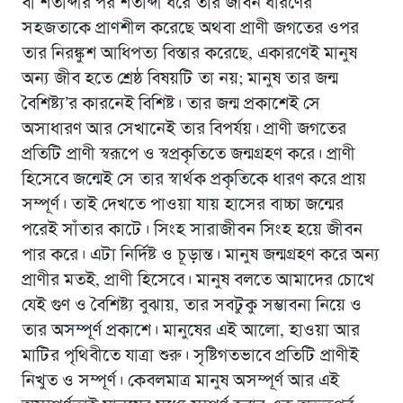
বা শতাব্দীর পর শতাব্দী ধরে তার জীবন ধারণের
সহজতাকে প্রাণশীল করেছে অথবা প্রাণী জগতের ওপর
তার নিরঙ্কুশ আধিপত্য বিস্তার করেছে, একারণেই মানুষ
অন্য জীব হতে শ্রেষ্ঠ বিষয়টি তা নয়; মানুষ তার জন্ম
বৈশিষ্ট্য’র কারনেই বিশিষ্ট। তার জন্ম প্রকাশেই সে
অসাধারণ আর সেখানেই তার বিপর্যয়। প্রাণী জগতের
প্রতিটি প্রাণী স্বরূপে ও স্বপ্রকৃতিতে জন্মগ্রহণ করে। প্রাণী
হিসেবে জন্মেই সে তার স্বার্থক প্রকৃতিকে ধারণ করে প্রায়
সম্পূর্ণ। তাই দেখতে পাওয়া যায় হাসের বাচ্চা জন্মের
পরেই সাঁতার কাটে। সিংহ সারাজীবন সিংহ হয়ে জীবন
পার করে। এটা নির্দিষ্ট ও চূড়ান্ত। মানুষ জন্মগ্রহণ করে অন্য
প্রাণীর মতই, প্রাণী হিসেবে। মানুষ বলতে আমাদের চোখে
যেই গুণ ও বৈশিষ্ট্য বুঝায়, তার সবটুকু সম্ভাবনা নিয়ে ও
তার অসম্পূর্ণ প্রকাশে। মানুষের এই আলো, হাওয়া আর
মাটির পৃথিবীতে যাত্রা শুরু। সৃষ্টিগতভাবে প্রতিটি প্রাণীই
নিখুত ও সম্পূর্ণ। কেবলমাত্র মানুষ অসম্পূর্ণ আর এই