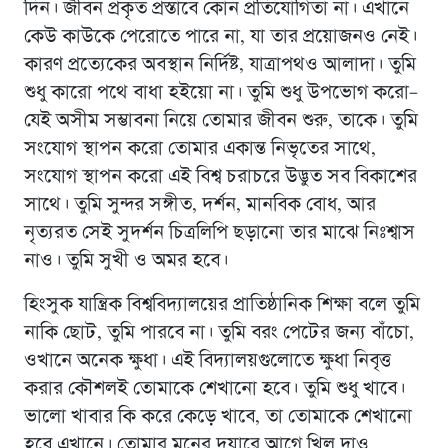
দিন। জীবন প্রকৃত প্রস্তাবে কোন প্রতিযোগিতা না। এখানে
কেউ কাউকে পেরোতে পারে না, যা তার প্রয়োজনও নেই।
কারণ প্রত্যেকের অবস্থান নির্দিষ্ট, যাত্রাপথও আলাদা। তুমি
শুধু কারো পথে বাধা হইয়ো না। তুমি শুধু উপভোগ করো–
যেই অসীম সম্ভাবনা নিয়ে তোমার জীবন শুরু, তাকে। তুমি
সংযোগ স্থাপন করো তোমার একান্ত নিভৃতের সাথে,
সংযোগ স্থাপন করো এই বিশ্ব চরাচরে উদ্ভুত সব বিকাশের
সাথে। তুমি সুন্দর সঙ্গীত, দর্শন, মানবিক বোধ, আর
নৃত্যরত সেই সুদর্শন চিত্রলিপি ছড়ানো তার মাঝে নিঃশ্বাস
নাও। তুমি সুখী ও অমর হবে।
হিংসুক যান্ত্রিক বিশ্ববিদ্যালয়ের প্রাতিষ্ঠানিক শিক্ষা বলে তুমি
নাকি ছোট, তুমি পারবে না। তুমি বরং পেটের জন্য বাঁচো,
ওখানে অনেক ক্ষুধা। এই বিদ্যালয়গুলোতে ক্ষুধা নিবৃত্ত
করার কৌশলই তোমাকে শেখানো হবে। তুমি শুধু খাবে।
ভালো খাবার কি করে কেড়ে খাবে, তা তোমাকে শেখানো
হবে এখানে। তোমার মনের দুয়ারে আগে খিল দাও,