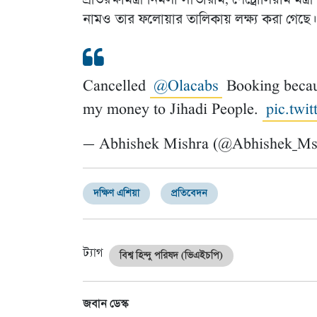
প্রতিরক্ষামন্ত্রী নির্মলা সীতারাম, পেট্রোলিয়াম মন্ত্
নামও তার ফলোয়ার তালিকায় লক্ষ্য করা গেছে।
Cancelled
@Olacabs
Booking becaus
my money to Jihadi People.
pic.twi
— Abhishek Mishra (@Abhishek_M
দক্ষিণ এশিয়া
প্রতিবেদন
ট্যাগ
বিশ্ব হিন্দু পরিষদ (ভিএইচপি)
জবান ডেস্ক