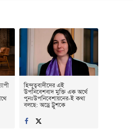
যাপী
হিন্দুত্ববাদীদের এই
উপনিবেশবাদ মুক্তি এক অর্থে
াথে
পুনঃউপনিবেশায়নের-ই কথা
বলছে: অড্রে ট্রুশকে