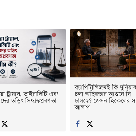
ক্যাপিটালিজমই কি দুনিয়াব্
য়া ট্রায়াল, ভাইরালিটি এবং
চলা অস্থিরতার আগুনে ঘি
ের তড়িৎ সিদ্ধান্তপ্রবণতা
ঢালছে? জেসন হিকেলের স
আলাপ