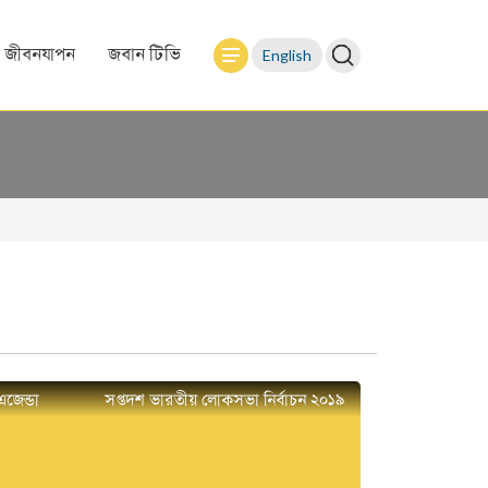
English
জীবনযাপন
জবান টিভি
এজেন্ডা
সপ্তদশ ভারতীয় লোকসভা নির্বাচন ২০১৯