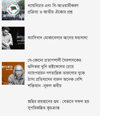
ন্যায়বিচার এবং বি-আওয়ামীকরণ
প্রক্রিয়া ও জাতীয় ঐক্যের প্রশ্ন
ফ্যাসিবাদ মোকাবেলার আগের ফয়সালা
যে-কোনো প্রতাপশালী স্বৈরশাসকের
গুলিভরা খুনি রাইফেলের চেয়ে
ন্যায়পরায়ন গণতান্ত্রিক তারুণ্যের বুকে
ঠাসা প্রতিবাদের বারুদ অনেক বেশি
শক্তিমান -নূরুল কবীর
জহির রায়হানের গুম : যেভাবে সফল হয়
সুপরিকল্পিত কুচক্রান্ত