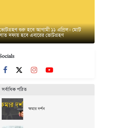
ভোটগ্রহণ শুরু হবে আগামী ১১ এপ্রিল। মোট
সাত দফায় হবে এবারের ভোটগ্রহণ
Socials
সর্বাধিক পঠিত
ক্ষমার দর্শন