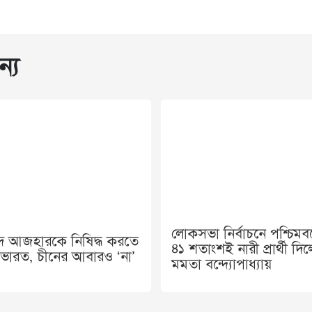
ন্য
লোকসভা নির্বাচনে পশ্চিমবঙ
ুদ আজহারকে নিষিদ্ধ করতে
৪১ শতাংশই নারী প্রার্থী দি
্থ ভারত, চীনের আবারও ‘না’
মমতা বন্দ্যোপাধ্যায়