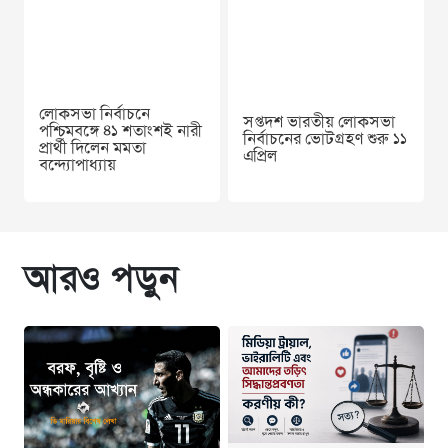
লোকসভা নির্বাচনে
সপ্তদশ ভারতীয় লোকসভা
পশ্চিমবঙ্গে ৪১ শতাংশই নারী
নির্বাচনের ভোটগ্রহণ শুরু ১১
প্রার্থী দিলেন মমতা
এপ্রিল
বন্দ্যোপাধ্যায়
আরও পড়ুন