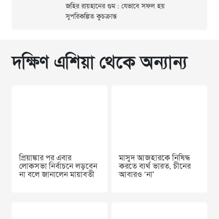
জহির রায়হানের গুম : যেভাবে সফল হয়
সুপরিকল্পিত কুচক্রান্ত
দক্ষিণ এশিয়া থেকে অন্যান্য
প্রিয়াঙ্কার পর এবার
মাসুদ আজহারকে নিষিদ্ধ
লোকসভা নির্বাচনে লড়বেন
করতে ব্যর্থ ভারত, চীনের
না বলে জানালেন মায়াবতী
আবারও ‘না’