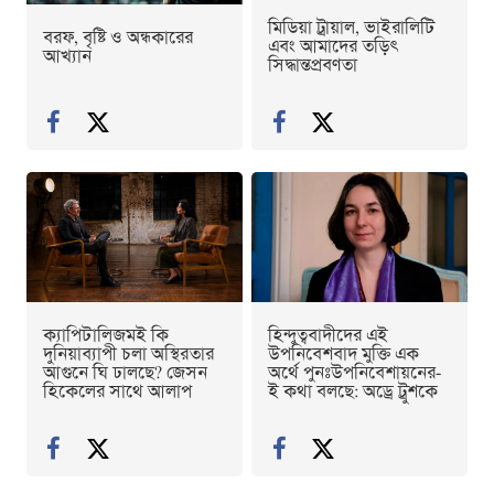
মিডিয়া ট্রায়াল, ভাইরালিটি
বরফ, বৃষ্টি ও অন্ধকারের
এবং আমাদের তড়িৎ
আখ্যান
সিদ্ধান্তপ্রবণতা
ক্যাপিটালিজমই কি
হিন্দুত্ববাদীদের এই
দুনিয়াব্যাপী চলা অস্থিরতার
উপনিবেশবাদ মুক্তি এক
আগুনে ঘি ঢালছে? জেসন
অর্থে পুনঃউপনিবেশায়নের-
হিকেলের সাথে আলাপ
ই কথা বলছে: অড্রে ট্রুশকে