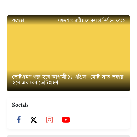
এজেন্ডা
সপ্তদশ ভারতীয় লোকসভা নির্বাচন ২০১৯
ভোটগ্রহণ শুরু হবে আগামী ১১ এপ্রিল। মোট সাত দফায়
হবে এবারের ভোটগ্রহণ
Socials