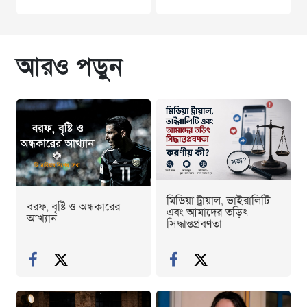
আরও পড়ুন
মিডিয়া ট্রায়াল, ভাইরালিটি
বরফ, বৃষ্টি ও অন্ধকারের
এবং আমাদের তড়িৎ
আখ্যান
সিদ্ধান্তপ্রবণতা