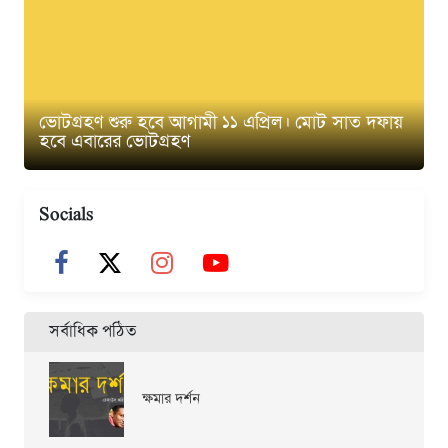
ভোটগ্রহণ শুরু হবে আগামী ১১ এপ্রিল। মোট সাত দফায়
হবে এবারের ভোটগ্রহণ
Socials
সর্বাধিক পঠিত
ক্ষমার দর্শন