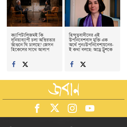
ক্যাপিটালিজমই কি
হিন্দুত্ববাদীদের এই
দুনিয়াব্যাপী চলা অস্থিরতার
উপনিবেশবাদ মুক্তি এক
আগুনে ঘি ঢালছে? জেসন
অর্থে পুনঃউপনিবেশায়নের-
হিকেলের সাথে আলাপ
ই কথা বলছে: অড্রে ট্রুশকে