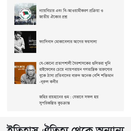
ন্যায়বিচার এবং বি-আওয়ামীকরণ প্রক্রিয়া ও
জাতীয় ঐক্যের প্রশ্ন
ফ্যাসিবাদ মোকাবেলার আগের ফয়সালা
যে-কোনো প্রতাপশালী স্বৈরশাসকের গুলিভরা খুনি
রাইফেলের চেয়ে ন্যায়পরায়ন গণতান্ত্রিক তারুণ্যের
বুকে ঠাসা প্রতিবাদের বারুদ অনেক বেশি শক্তিমান
-নূরুল কবীর
জহির রায়হানের গুম : যেভাবে সফল হয়
সুপরিকল্পিত কুচক্রান্ত