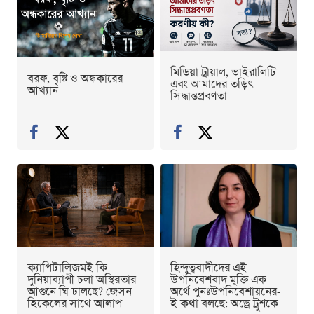
মিডিয়া ট্রায়াল, ভাইরালিটি
বরফ, বৃষ্টি ও অন্ধকারের
এবং আমাদের তড়িৎ
আখ্যান
সিদ্ধান্তপ্রবণতা
ক্যাপিটালিজমই কি
হিন্দুত্ববাদীদের এই
দুনিয়াব্যাপী চলা অস্থিরতার
উপনিবেশবাদ মুক্তি এক
আগুনে ঘি ঢালছে? জেসন
অর্থে পুনঃউপনিবেশায়নের-
হিকেলের সাথে আলাপ
ই কথা বলছে: অড্রে ট্রুশকে