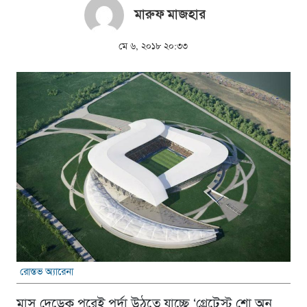
মারুফ মাজহার
মে ৬, ২০১৮ ২০:৩৩
রোস্তভ অ্যারেনা
মাস দেড়েক পরেই পর্দা উঠতে যাচ্ছে ‘গ্রেটেস্ট শো অন