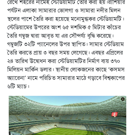
রেখে শহরের নামেই স্টেডিয়ামটি তৈরি করা হয়।রাশিয়ার
পর্যটন এলাকা সামারার ভোলগা ও সামারা নদীর মিলন
স্থলের পাশে তৈরি করা হয়েছে মনোমুগ্ধকর স্টেডিয়ামটি।
স্টেডিয়ামের উপরের অংশ ৬৫ দশমিক ৫ মিটার কাঁচের
তৈরি গম্বুজ দ্বারা আবৃত যা এর সৌন্দর্য্য বৃদ্ধি করেছে।
গম্বুজটি ৩২টি প্যানেলের উপর স্থাপিত। সামার স্টেডিয়াম
তৈরি করতে প্রায় ৩ বছর সময় লেগেছে। এবছর এপ্রিলের
২৪ তারিখ উদ্বোধন করা স্টেডিয়ামটির নির্মাণ ব্যয় ৩৭০
মিলিয়ন মার্কিন ডলার। স্থানীয় লোকজনের কাছে ‘কসমস
অ্যারেনা’ নামে পরিচিত সামারার মাঠে গড়াবে বিশ্বকাপের
৬টি ম্যাচ।