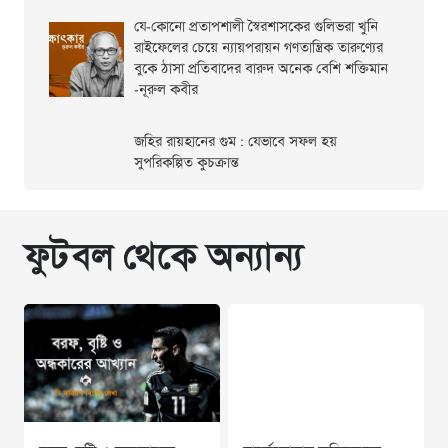
যে-কোনো প্রতাপশালী স্বৈরশাসকের গুলিভরা খুনি
রাইফেলের চেয়ে ন্যায়পরায়ন গণতান্ত্রিক তারুণ্যের
বুকে ঠাসা প্রতিবাদের বারুদ অনেক বেশি শক্তিমান
-নূরুল কবীর
জহির রায়হানের গুম : যেভাবে সফল হয়
সুপরিকল্পিত কুচক্রান্ত
ফুটবল থেকে অন্যান্য