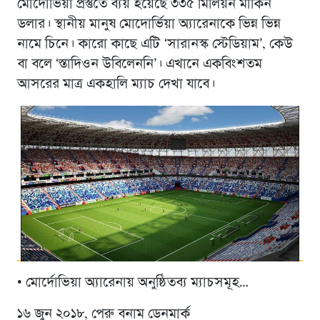
মোদোর্ভিয়া প্রস্তুতে ব্যয় হয়েছে ৩৩৫ মিলিয়ন মার্কিন
ডলার। স্থানীয় মানুষ মোদোর্ভিয়া অ্যারেনাকে ভিন্ন ভিন্ন
নামে চিনে। কারো কাছে এটি ‘সারানস্ক স্টেডিয়াম’, কেউ
বা বলে ‘স্তাদিওন উবিলেননি’। এখানে একবিংশতম
আসরের মাত্র একহালি ম্যাচ দেখা যাবে।
• মোর্দোভিয়া অ্যারেনায় অনুষ্ঠিতব্য ম্যাচসমূহ…
১৬ জুন ২০১৮, পেরু বনাম ডেনমার্ক