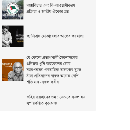
ন্যায়বিচার এবং বি-আওয়ামীকরণ
প্রক্রিয়া ও জাতীয় ঐক্যের প্রশ্ন
ফ্যাসিবাদ মোকাবেলার আগের ফয়সালা
যে-কোনো প্রতাপশালী স্বৈরশাসকের
গুলিভরা খুনি রাইফেলের চেয়ে
ন্যায়পরায়ন গণতান্ত্রিক তারুণ্যের বুকে
ঠাসা প্রতিবাদের বারুদ অনেক বেশি
শক্তিমান -নূরুল কবীর
জহির রায়হানের গুম : যেভাবে সফল হয়
সুপরিকল্পিত কুচক্রান্ত