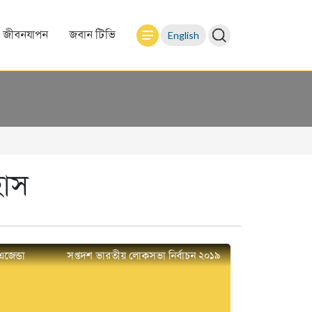
English
জীবনযাপন
জবান টিভি
হাস
এজেন্ডা
সপ্তদশ ভারতীয় লোকসভা নির্বাচন ২০১৯