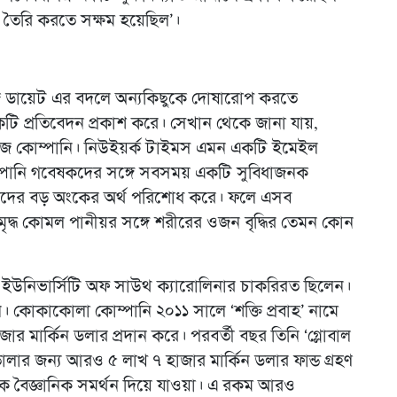
শ তৈরি করতে সক্ষম হয়েছিল’।
 ডায়েট এর বদলে অন্যকিছুকে দোষারোপ করতে
একটি প্রতিবেদন প্রকাশ করে। সেখান থেকে জানা যায়,
ভারেজ কোম্পানি। নিউইয়র্ক টাইমস এমন একটি ইমেইল
্পানি গবেষকদের সঙ্গে সবসময় একটি সুবিধাজনক
কদের বড় অংকের অর্থ পরিশোধ করে। ফলে এসব
দ্ধ কোমল পানীয়র সঙ্গে শরীরের ওজন বৃদ্ধির তেমন কোন
নি ইউনিভার্সিটি অফ সাউথ ক্যারোলিনার চাকরিরত ছিলেন।
 কোকাকোলা কোম্পানি ২০১১ সালে ‘শক্তি প্রবাহ’ নামে
 মার্কিন ডলার প্রদান করে। পরবর্তী বছর তিনি ‘গ্লোবাল
তোলার জন্য আরও ৫ লাখ ৭ হাজার মার্কিন ডলার ফান্ড গ্রহণ
ে বৈজ্ঞানিক সমর্থন দিয়ে যাওয়া। এ রকম আরও