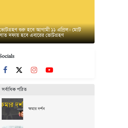
ভোটগ্রহণ শুরু হবে আগামী ১১ এপ্রিল। মোট
সাত দফায় হবে এবারের ভোটগ্রহণ
Socials
সর্বাধিক পঠিত
ক্ষমার দর্শন