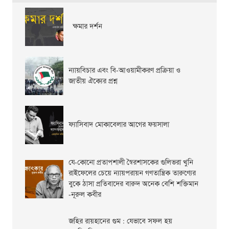
ক্ষমার দর্শন
ন্যায়বিচার এবং বি-আওয়ামীকরণ প্রক্রিয়া ও
জাতীয় ঐক্যের প্রশ্ন
ফ্যাসিবাদ মোকাবেলার আগের ফয়সালা
যে-কোনো প্রতাপশালী স্বৈরশাসকের গুলিভরা খুনি
রাইফেলের চেয়ে ন্যায়পরায়ন গণতান্ত্রিক তারুণ্যের
বুকে ঠাসা প্রতিবাদের বারুদ অনেক বেশি শক্তিমান
-নূরুল কবীর
জহির রায়হানের গুম : যেভাবে সফল হয়