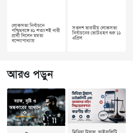
লোকসভা নির্বাচনে
সপ্তদশ ভারতীয় লোকসভা
পশ্চিমবঙ্গে ৪১ শতাংশই নারী
নির্বাচনের ভোটগ্রহণ শুরু ১১
প্রার্থী দিলেন মমতা
এপ্রিল
বন্দ্যোপাধ্যায়
আরও পড়ুন
মিডিয়া ট্রায়াল, ভাইরালিটি