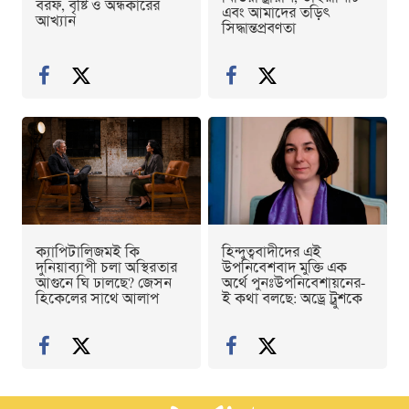
বরফ, বৃষ্টি ও অন্ধকারের
এবং আমাদের তড়িৎ
আখ্যান
সিদ্ধান্তপ্রবণতা
ক্যাপিটালিজমই কি
হিন্দুত্ববাদীদের এই
দুনিয়াব্যাপী চলা অস্থিরতার
উপনিবেশবাদ মুক্তি এক
আগুনে ঘি ঢালছে? জেসন
অর্থে পুনঃউপনিবেশায়নের-
হিকেলের সাথে আলাপ
ই কথা বলছে: অড্রে ট্রুশকে