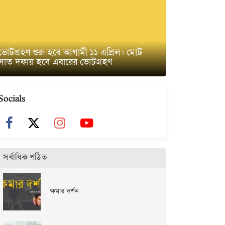
ভোটগ্রহণ শুরু হবে আগামী ১১ এপ্রিল। মোট
সাত দফায় হবে এবারের ভোটগ্রহণ
Socials
সর্বাধিক পঠিত
ক্ষমার দর্শন