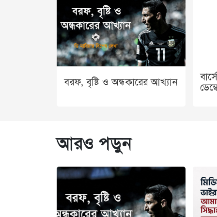
বার্
বরফ, বৃষ্টি ও অন্ধকারের আখ্যান
ডেম্
আরও পড়ুন