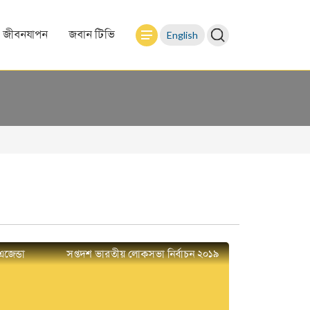
English
জীবনযাপন
জবান টিভি
এজেন্ডা
সপ্তদশ ভারতীয় লোকসভা নির্বাচন ২০১৯