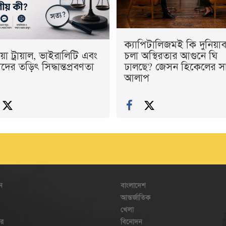
ক্যাপিটালিজমই কি দুনিয়াব্
য়া ট্রায়াল, ভাইরালিটি এবং
চলা অস্থিরতার আগুনে ঘি
ের তড়িৎ সিদ্ধান্তপ্রবণতা
ঢালছে? জেসন হিকেলের স
আলাপ
ন
বাংলাদেশ
আন্তর্জাতিক
খেলা
ার
বিনোদন