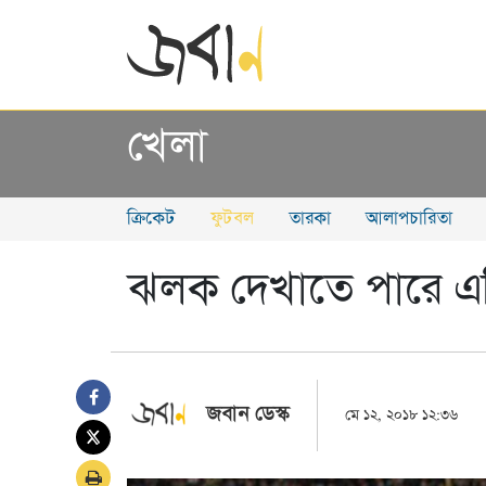
খেলা
ক্রিকেট
ফুটবল
তারকা
আলাপচারিতা
ঝলক দেখাতে পারে এশি
জবান ডেস্ক
মে ১২, ২০১৮ ১২:৩৬