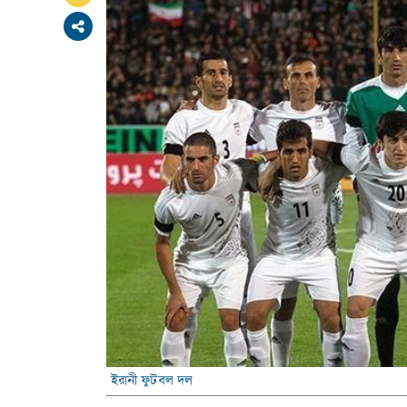
ইরানী ফুটবল দল