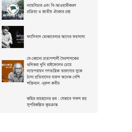
ন্যায়বিচার এবং বি-আওয়ামীকরণ
প্রক্রিয়া ও জাতীয় ঐক্যের প্রশ্ন
ফ্যাসিবাদ মোকাবেলার আগের ফয়সালা
যে-কোনো প্রতাপশালী স্বৈরশাসকের
গুলিভরা খুনি রাইফেলের চেয়ে
ন্যায়পরায়ন গণতান্ত্রিক তারুণ্যের বুকে
ঠাসা প্রতিবাদের বারুদ অনেক বেশি
শক্তিমান -নূরুল কবীর
জহির রায়হানের গুম : যেভাবে সফল হয়
সুপরিকল্পিত কুচক্রান্ত