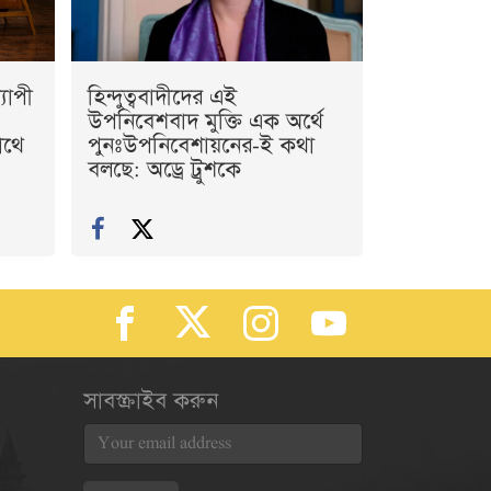
যাপী
হিন্দুত্ববাদীদের এই
উপনিবেশবাদ মুক্তি এক অর্থে
াথে
পুনঃউপনিবেশায়নের-ই কথা
বলছে: অড্রে ট্রুশকে
সাবস্ক্রাইব করুন