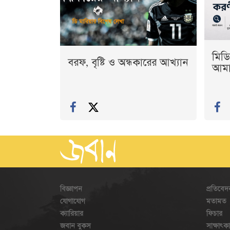
মিডি
বরফ, বৃষ্টি ও অন্ধকারের আখ্যান
আমাদ
বিজ্ঞাপন
প্রতিবেদ
যোগাযোগ
মতামত
ক্যারিয়ার
ফিচার
জবান বুকস
সাক্ষাৎক