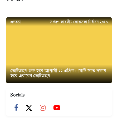
এজেন্ডা
সপ্তদশ ভারতীয় লোকসভা নির্বাচন ২০১৯
ভোটগ্রহণ শুরু হবে আগামী ১১ এপ্রিল। মোট সাত দফায়
হবে এবারের ভোটগ্রহণ
Socials