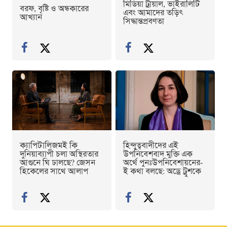
মিডিয়া ট্রায়াল, ভাইরালিটি
বরফ, বৃষ্টি ও অন্ধকারের
এবং আমাদের তড়িৎ
আখ্যান
সিদ্ধান্তপ্রবণতা
ক্যাপিটালিজমই কি
হিন্দুত্ববাদীদের এই
দুনিয়াব্যাপী চলা অস্থিরতার
উপনিবেশবাদ মুক্তি এক
আগুনে ঘি ঢালছে? জেসন
অর্থে পুনঃউপনিবেশায়নের-
হিকেলের সাথে আলাপ
ই কথা বলছে: অড্রে ট্রুশকে