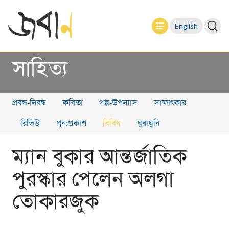
English
সাহিত্য
প্রবন্ধ-নিবন্ধ
কবিতা
গল্প-উপন্যাস
সাক্ষাৎকার
রিভিউ
পুন:প্রকাশ
বিবিধ
ঘুরাঘুরি
ম্যান বুকার আন্তর্জাতিক
পুরস্কার পেলেন অলগা
তোকারজুক