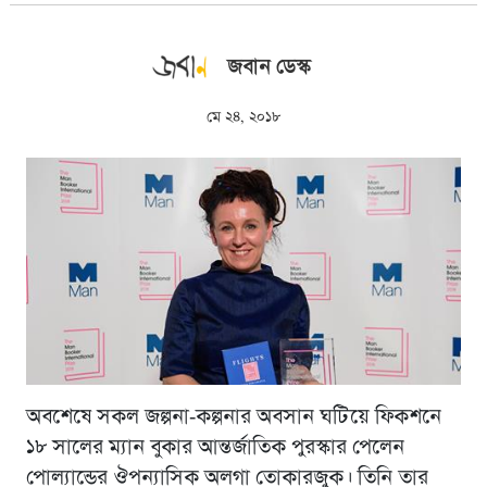
জবান ডেস্ক
মে ২৪, ২০১৮
অবশেষে সকল জল্পনা-কল্পনার অবসান ঘটিয়ে ফিকশনে
১৮ সালের ম্যান বুকার আন্তর্জাতিক পুরস্কার পেলেন
পোল্যান্ডের ঔপন্যাসিক অলগা তোকারজুক। তিনি তার