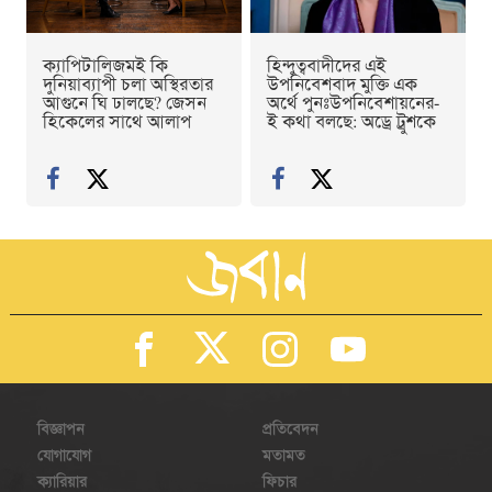
ক্যাপিটালিজমই কি
হিন্দুত্ববাদীদের এই
দুনিয়াব্যাপী চলা অস্থিরতার
উপনিবেশবাদ মুক্তি এক
আগুনে ঘি ঢালছে? জেসন
অর্থে পুনঃউপনিবেশায়নের-
হিকেলের সাথে আলাপ
ই কথা বলছে: অড্রে ট্রুশকে
বিজ্ঞাপন
প্রতিবেদন
যোগাযোগ
মতামত
ক্যারিয়ার
ফিচার