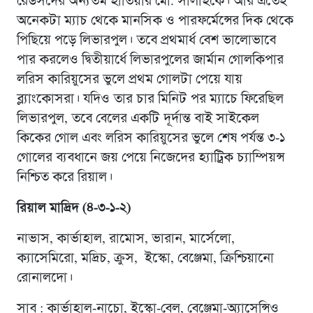
রেডসদের অন্যতম হাতিয়ার মো. সালাহকে। আর এতেই
অনেকটা ম্যাচ থেকে মানসিক ও পারফর্মেন্সের দিক থেকে
পিছিয়ে পড়ে লিভারপুল। তবে প্রথমার্ধ বেশ ভালোভাবে
পার করলেও দ্বিতীয়ার্ধে লিভারপুলের জার্মান গোলকিপার
লরিস কারিয়ুসের ভুলে প্রথম গোলটা পেয়ে যায়
ব্ল্যাংকোসরা। যদিও তার চার মিনিট পর ম্যাচে ফিরেছিল
লিভারপুল, তবে বেলের একটি দূর্দান্ত বাই সাইকেল
কিকের গোল এবং লরিস কারিয়ুসের ভুলে শেষ পর্যন্ত ৩-১
গোলের ব্যবধানে জয় পেয়ে নিজেদের হ্যাট্রিক চ্যাম্পিয়ন্স
নিশ্চিত করে রিয়াল।
রিয়াল মাদ্রিদ (৪-৩-১-২)
নাভাস, কার্ভাহাল, রামোস, ভারান, মার্সেলো,
ক্যাসেমিরো, মদ্রিচ, ক্রুস, ইস্কো, বেঞ্জেমা, ক্রিশ্চিয়ানো
রোনালদো।
সাব : কার্ভাহাল-নাচো, ইস্কো-বেল, বেঞ্জেমা-অ্যাসেন্সিও