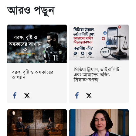
আরও পড়ুন
মিডিয়া ট্রায়াল, ভাইরালিটি
বরফ, বৃষ্টি ও অন্ধকারের
এবং আমাদের তড়িৎ
আখ্যান
সিদ্ধান্তপ্রবণতা