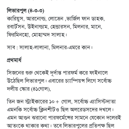
লিভারপুল (৪-৩-৩)
কারিয়ুস, আরনোল্ড, লোভ্রেন ,ভার্জিল ফান ডাহক,
রবার্টসন, উইনাল্ডাম, হেন্ডারসন, মিলনার, মানে,
ফিরমিনহো, মোহাম্মদ সালাহ।
সাব : সালাহ-লালানা, মিলনার-এমরে কান।
প্রথমার্ধ
সিজনের শুরু থেকেই দূর্দান্ত পারফর্ম করে ফাইনালে
উঠেছিল লিভারপুল। এবারের চ্যাম্পিয়ন্স লিগে সর্বোচ্চ
দলীয় স্কোর (৪১গোল),
তিন জন স্ট্রাইকারের ১০+ গোল, সর্বোচ্চ এ্যাসিস্টদাতা
এমনকি সর্বোচ্চ ক্লিনশীটও ছিল অলরেডসদের দখলে।
এমন আগুন ঝরানো পারফর্মেন্সের সামনে যেকোন দলেরই
আতংকে থাকার কথা। তবে লিভারপুলের প্রতিপক্ষ ছিল