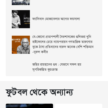
ফ্যাসিবাদ মোকাবেলার আগের ফয়সালা
যে-কোনো প্রতাপশালী স্বৈরশাসকের গুলিভরা খুনি
রাইফেলের চেয়ে ন্যায়পরায়ন গণতান্ত্রিক তারুণ্যের
বুকে ঠাসা প্রতিবাদের বারুদ অনেক বেশি শক্তিমান
-নূরুল কবীর
জহির রায়হানের গুম : যেভাবে সফল হয়
সুপরিকল্পিত কুচক্রান্ত
ফুটবল থেকে অন্যান্য