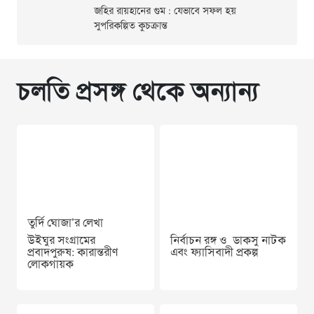
জহির রায়হানের গুম : যেভাবে সফল হয়
সুপরিকল্পিত কুচক্রান্ত
চলতি প্রসঙ্গ থেকে অন্যান্য
তুর্দি ঘোজা’র লেখা
উইঘুর সংগ্রামের
নির্বাচন রঙ্গ ও ডাকসু নাটক
প্রবাদপুরুষ: কারান্তরীণ
এবং ফ্যাসিবাদী প্রকল্প
লোকগায়ক