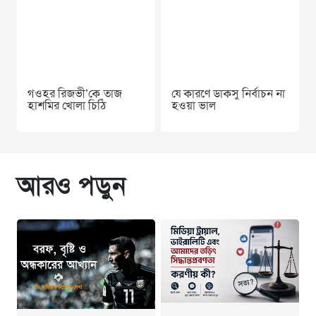
গওহর রিজভী’কে তাজ
যে কারণে ডাকসু নির্বাচন না
হাশমির খোলা চিঠি
হওয়া ভাল
আরও পড়ুন