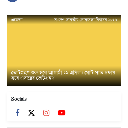
এজেন্ডা
সপ্তদশ ভারতীয় লোকসভা নির্বাচন ২০১৯
ভোটগ্রহণ শুরু হবে আগামী ১১ এপ্রিল। মোট সাত দফায়
হবে এবারের ভোটগ্রহণ
Socials