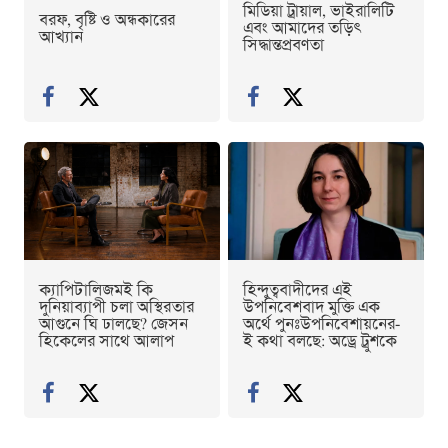
মিডিয়া ট্রায়াল, ভাইরালিটি
বরফ, বৃষ্টি ও অন্ধকারের
এবং আমাদের তড়িৎ
আখ্যান
সিদ্ধান্তপ্রবণতা
ক্যাপিটালিজমই কি
হিন্দুত্ববাদীদের এই
দুনিয়াব্যাপী চলা অস্থিরতার
উপনিবেশবাদ মুক্তি এক
আগুনে ঘি ঢালছে? জেসন
অর্থে পুনঃউপনিবেশায়নের-
হিকেলের সাথে আলাপ
ই কথা বলছে: অড্রে ট্রুশকে