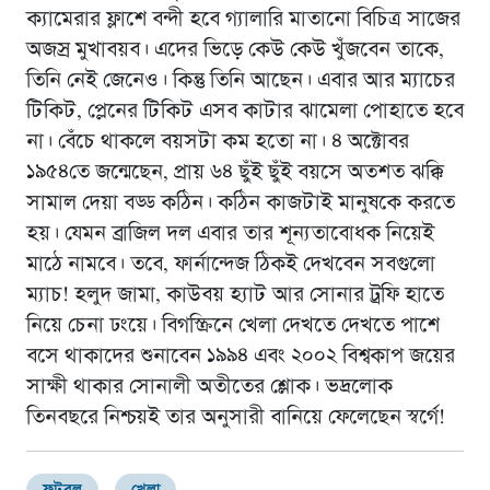
ক্যামেরার ফ্লাশে বন্দী হবে গ্যালারি মাতানো বিচিত্র সাজের
অজস্র মুখাবয়ব। এদের ভিড়ে কেউ কেউ খুঁজবেন তাকে,
তিনি নেই জেনেও। কিন্তু তিনি আছেন। এবার আর ম্যাচের
টিকিট, প্লেনের টিকিট এসব কাটার ঝামেলা পোহাতে হবে
না। বেঁচে থাকলে বয়সটা কম হতো না। ৪ অক্টোবর
১৯৫৪তে জন্মেছেন, প্রায় ৬৪ ছুঁই ছুঁই বয়সে অতশত ঝক্কি
সামাল দেয়া বড্ড কঠিন। কঠিন কাজটাই মানুষকে করতে
হয়। যেমন ব্রাজিল দল এবার তার শূন্যতাবোধক নিয়েই
মাঠে নামবে। তবে, ফার্নান্দেজ ঠিকই দেখবেন সবগুলো
ম্যাচ! হলুদ জামা, কাউবয় হ্যাট আর সোনার ট্রফি হাতে
নিয়ে চেনা ঢংয়ে। বিগস্ক্রিনে খেলা দেখতে দেখতে পাশে
বসে থাকাদের শুনাবেন ১৯৯৪ এবং ২০০২ বিশ্বকাপ জয়ের
সাক্ষী থাকার সোনালী অতীতের শ্লোক। ভদ্রলোক
তিনবছরে নিশ্চয়ই তার অনুসারী বানিয়ে ফেলেছেন স্বর্গে!