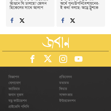
আগুনে ঘি ঢালছে? জেসন
অর্থে পুনঃউপনিবেশায়নের-
হিকেলের সাথে আলাপ
ই কথা বলছে: অড্রে ট্রুশকে
বিজ্ঞাপন
প্রতিবেদন
যোগাযোগ
মতামত
ক্যারিয়ার
ফিচার
জবান বুকস
সাক্ষাৎকার
যত্ন ফাউন্ডেশন
ইন্টারভেনশন
প্রাইভেসি পলিসি