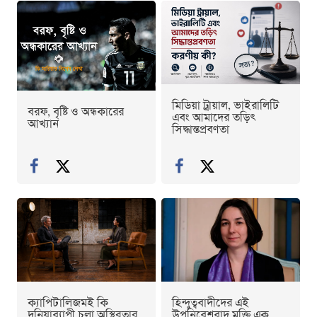
মিডিয়া ট্রায়াল, ভাইরালিটি
বরফ, বৃষ্টি ও অন্ধকারের
এবং আমাদের তড়িৎ
আখ্যান
সিদ্ধান্তপ্রবণতা
ক্যাপিটালিজমই কি
হিন্দুত্ববাদীদের এই
দুনিয়াব্যাপী চলা অস্থিরতার
উপনিবেশবাদ মুক্তি এক