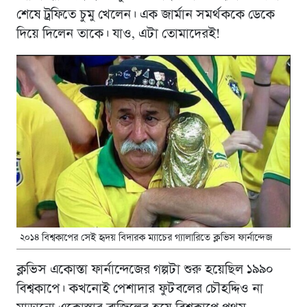
শেষে ট্রফিতে চুমু খেলেন। এক জার্মান সমর্থককে ডেকে
দিয়ে দিলেন তাকে। যাও, এটা তোমাদেরই!
২০১৪ বিশ্বকাপের সেই হৃদয় বিদারক ম্যাচের গ্যালারিতে ক্লভিস ফার্নান্দেজ
ক্লভিস একোস্তা ফার্নান্দেজের গল্পটা শুরু হয়েছিল ১৯৯০
বিশ্বকাপে। কখনোই পেশাদার ফুটবলের চৌহদ্দিও না