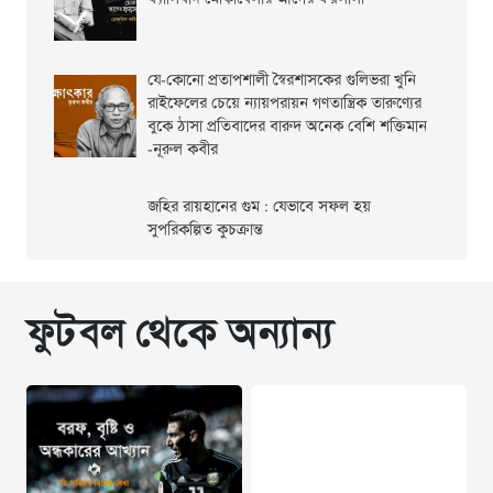
যে-কোনো প্রতাপশালী স্বৈরশাসকের গুলিভরা খুনি
রাইফেলের চেয়ে ন্যায়পরায়ন গণতান্ত্রিক তারুণ্যের
বুকে ঠাসা প্রতিবাদের বারুদ অনেক বেশি শক্তিমান
-নূরুল কবীর
জহির রায়হানের গুম : যেভাবে সফল হয়
সুপরিকল্পিত কুচক্রান্ত
ফুটবল থেকে অন্যান্য