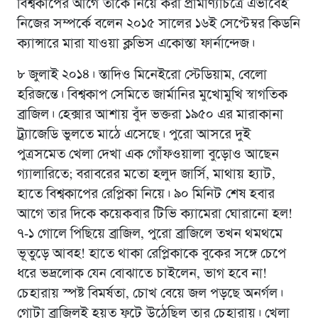
বিশ্বকাপের আগে তাকে নিয়ে করা প্রামাণ্যচিত্রে এভাবেই
নিজের সম্পর্কে বলেন ২০১৫ সালের ১৬ই সেপ্টেম্বর কিডনি
ক্যান্সারে মারা যাওয়া ক্লভিস একোস্তা ফার্নান্দেজ।
৮ জুলাই ২০১৪। স্তাদিও মিনেইরো স্টেডিয়াম, বেলো
হরিজন্তে। বিশ্বকাপ সেমিতে জার্মানির মুখোমুখি স্বাগতিক
ব্রাজিল। হেক্সার আশায় বুঁদ ভক্তরা ১৯৫০ এর মারাকানা
ট্র্যাজেডি ভুলতে মাঠে এসেছে। পুরো আসরে দুই
পুত্রসমেত খেলা দেখা এক গোঁফওয়ালা বুড়োও আছেন
গ্যালারিতে; বরাবরের মতো হলুদ জার্সি, মাথায় হ্যাট,
হাতে বিশ্বকাপের রেপ্লিকা নিয়ে। ৯০ মিনিট শেষ হবার
আগে তার দিকে কয়েকবার টিভি ক্যামেরা ঘোরানো হল!
৭-১ গোলে পিছিয়ে ব্রাজিল, পুরো ব্রাজিলে তখন থমথমে
ভূতুড়ে আবহ! হাতে থাকা রেপ্লিকাকে বুকের সঙ্গে চেপে
ধরে ভদ্রলোক যেন বোঝাতে চাইলেন, ভাগ হবে না!
চেহারায় স্পষ্ট বিমর্ষতা, চোখ বেয়ে জল পড়ছে অনর্গল।
গোটা ব্রাজিলই হয়ত ফুটে উঠেছিল তার চেহারায়। খেলা